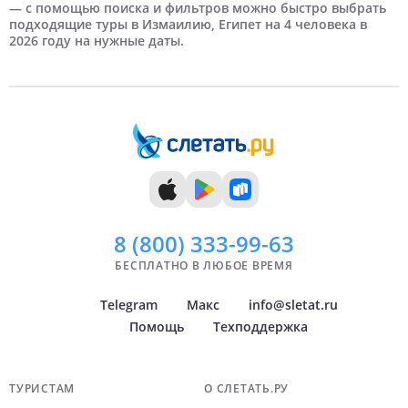
5 дней
Май
Новосибирск
6 дней
Самые дорогие
Июнь
Нижний Новгород
— с помощью поиска и фильтров можно быстро выбрать
подходящие туры в Измаилию, Египет на 4 человека в
2026 году на нужные даты.
7 дней
Июль
Краснодар
8 дней
Август
Самара
9 дней
Сентябрь
Челябинск
10 дней
Октябрь
Тюмень
11 дней
Ноябрь
Уфа
12 дней
Декабрь
Архангельск
Показать
Показать
всё
всё
8 (800)
333-99-63
БЕСПЛАТНО В ЛЮБОЕ ВРЕМЯ
Telegram
Макс
info@sletat.ru
Помощь
Техподдержка
Навигация по сайту
ТУРИСТАМ
О СЛЕТАТЬ.РУ