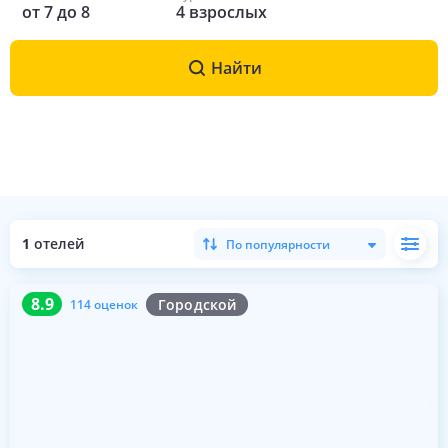
от
7
до
8
4
взрослых
Найти
1
отелей
По популярности
8.9
114 оценок
8.9
Городской
114 оценок