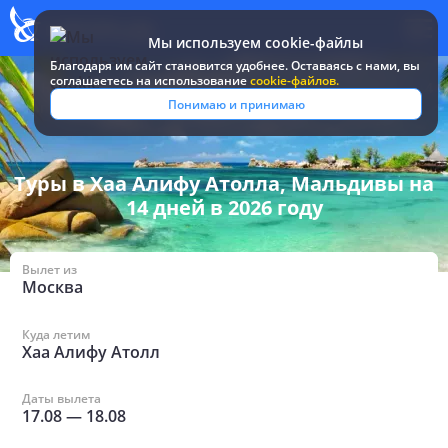
Мы используем cookie-файлы
Благодаря им сайт становится удобнее. Оставаясь c нами, вы
соглашаетесь на использование
cookie-файлов.
Все туры и
Мальдивы
/
в Хаа Алифу Атолле на 14
Понимаю и принимаю
путевки
/
дней
Туры в Хаа Алифу Атолла, Мальдивы на
14 дней в 2026 году
Вылет из
Москва
Куда летим
Хаа Алифу Атолл
Даты вылета
17.08
—
18.08