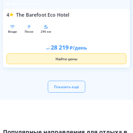
Хаа Алифу Атолл
4
The Barefoot Eco Hotel
везде
песок
290 км
28 219
/день
от
Найти цены
Показать ещё
Популярные направления для отдыха в