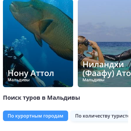
Ниландхи
Нону Аттол
(Фаафу) Ат
Мальдивы
Мальдивы
Поиск туров в Мальдивы
по курортным городам
по количеству туристо
Таа Атолл
Раа Атолл
Расду Атолл
Северный Мале Атолл
Хаа Дхаалу Атолл
Нону Аттол
Шавияни Атолл
Южный Мале Атолл