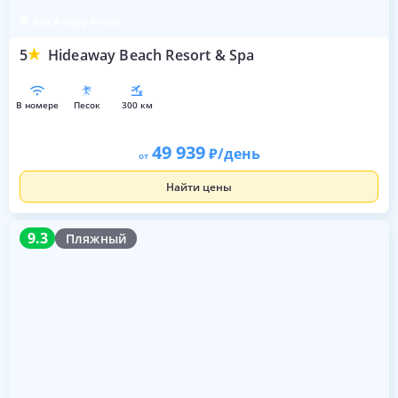
Хаа Алифу Атолл
5
Hideaway Beach Resort & Spa
в номере
песок
300 км
49 939
/день
от
Найти цены
9.3
9.3
Пляжный