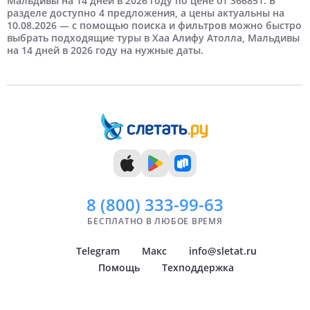
Мальдивы на 14 дней в 2026 году по цене от 366851. В
разделе доступно 4 предложения, а цены актуальны на
8 дней
Май
Новосибирск
9 дней
Самые дорогие
Июнь
Нижний Новгород
10.08.2026 — с помощью поиска и фильтров можно быстро
выбрать подходящие туры в Хаа Алифу Атолла, Мальдивы
на 14 дней в 2026 году на нужные даты.
10 дней
Июль
Краснодар
11 дней
Август
Самара
12 дней
Сентябрь
Челябинск
13 дней
Октябрь
Тюмень
14 дней
Ноябрь
Уфа
Декабрь
Архангельск
Показать
всё
8 (800)
333-99-63
БЕСПЛАТНО В ЛЮБОЕ ВРЕМЯ
Telegram
Макс
info@sletat.ru
Помощь
Техподдержка