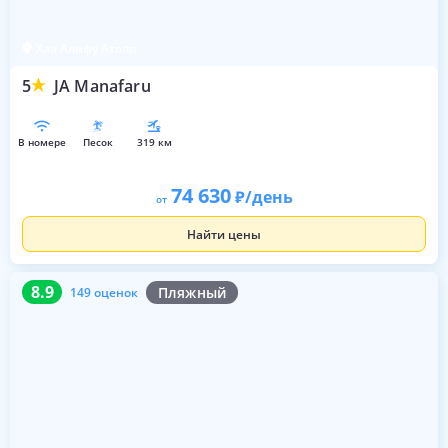
Хаа Алифу Атолл
5
JA Manafaru
в номере
песок
319 км
74 630
/день
от
Найти цены
8.9
149 оценок
8.9
Пляжный
149 оценок