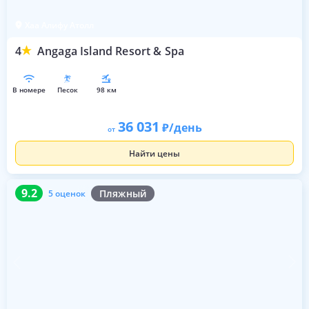
Хаа Алифу Атолл
4
Angaga Island Resort & Spa
в номере
песок
98 км
36 031
/день
от
Найти цены
9.2
5 оценок
9.2
Пляжный
5 оценок