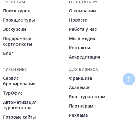
Навигация по сайту
ТУРИСТАМ
О СЛЕТАТЬ.РУ
Поиск туров
О компании
Горящие туры
Новости
Экскурсии
Работа у нас
Подарочные
Мы в медиа
сертификаты
Контакты
Блог
Аккредитация
ТУРБИЗНЕС
ДЛЯ БИЗНЕСА
Сервис
Франшиза
Наве
бронирования
Академия
ТурОфис
Блог турагентам
Автоматизация
Партнёрам
турагентства
Реклама
Готовые сайты