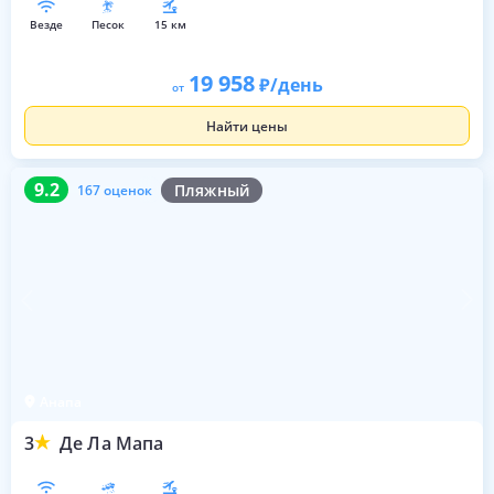
везде
песок
15 км
19 958
/день
от
Найти цены
9.2
167 оценок
9.2
Пляжный
167 оценок
Анапа
3
Де Ла Мапа