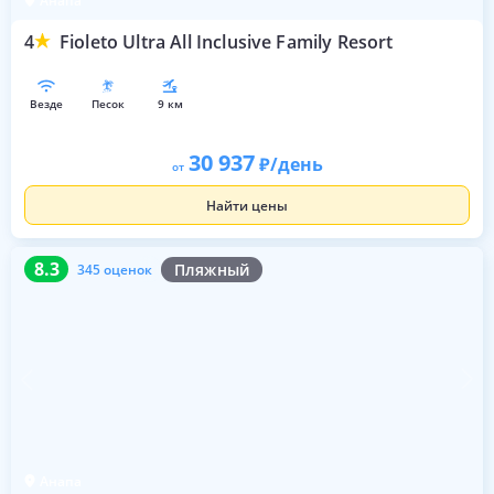
Анапа
4
Fioleto Ultra All Inclusive Family Resort
везде
песок
9 км
30 937
/день
от
Найти цены
8.3
345 оценок
8.3
Пляжный
345 оценок
Анапа