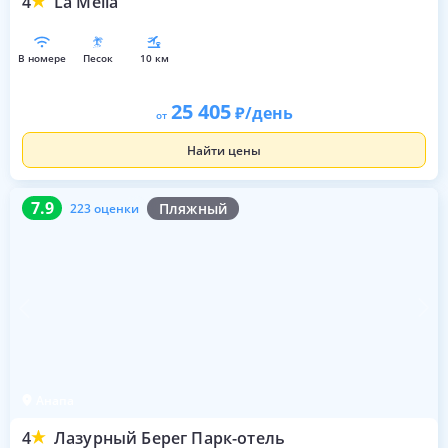
4
La Melia
в номере
песок
10 км
25 405
/день
от
Найти цены
7.9
223 оценки
7.9
Пляжный
223 оценки
Анапа
4
Лазурный Берег Парк-отель