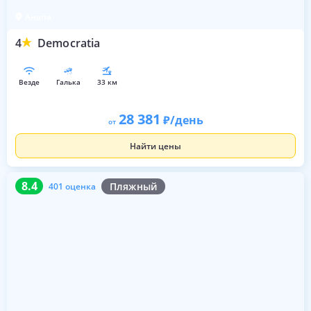
Анапа
4
Democratia
везде
галька
33 км
28 381
/день
от
Найти цены
8.4
401 оценка
8.4
Пляжный
401 оценка