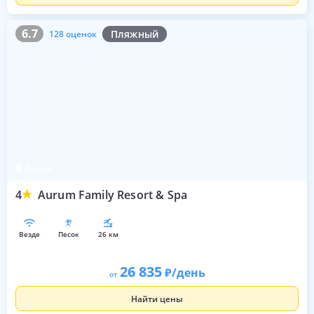
6.7
128 оценок
6.7
Пляжный
128 оценок
Анапа
4
Aurum Family Resort & Spa
везде
песок
26 км
26 835
/день
от
Найти цены