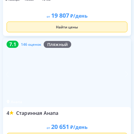
19 807
/день
от
Найти цены
7.1
146 оценок
7.1
Пляжный
146 оценок
Анапа
4
Старинная Анапа
20 651
/день
от