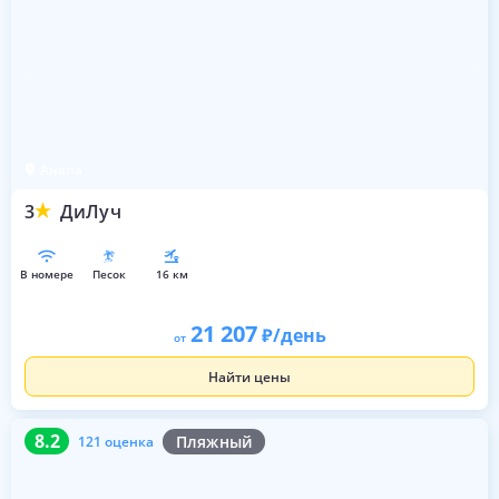
Анапа
3
ДиЛуч
в номере
песок
16 км
21 207
/день
от
Найти цены
8.2
121 оценка
8.2
Пляжный
121 оценка