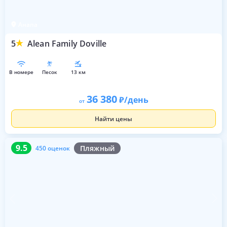
Анапа
5
Alean Family Doville
в номере
песок
13 км
36 380
/день
от
Найти цены
9.5
450 оценок
9.5
Пляжный
450 оценок