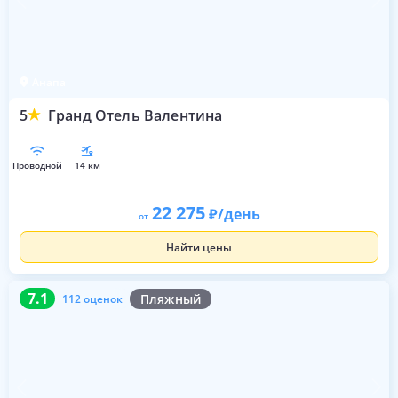
Анапа
5
Гранд Отель Валентина
проводной
14 км
22 275
/день
от
Найти цены
7.1
112 оценок
7.1
Пляжный
112 оценок