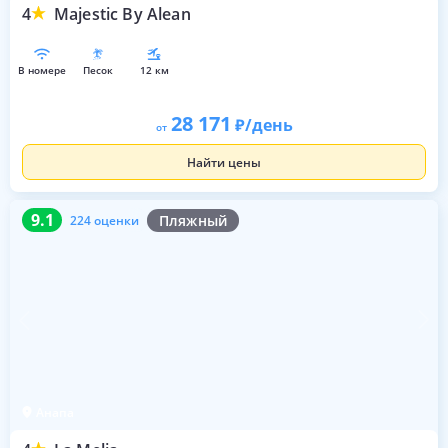
4
Majestic By Alean
в номере
песок
12 км
28 171
/день
от
Найти цены
9.1
224 оценки
9.1
Пляжный
224 оценки
Анапа