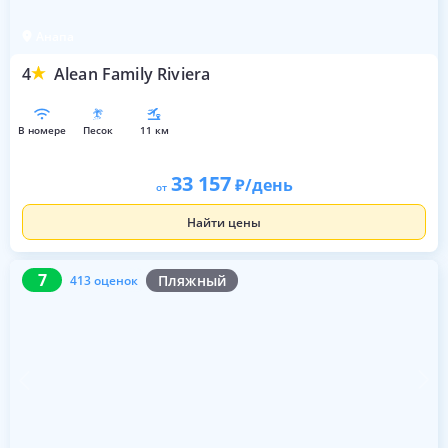
Анапа
4
Alean Family Riviera
в номере
песок
11 км
33 157
/день
от
Найти цены
7
413 оценок
7
Пляжный
413 оценок