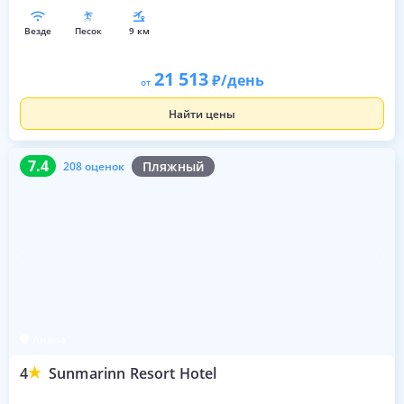
везде
песок
9 км
21 513
/день
от
Найти цены
7.4
208 оценок
7.4
Пляжный
208 оценок
Анапа
4
Sunmarinn Resort Hotel