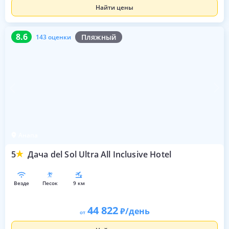
Найти цены
8.6
143 оценки
8.6
Пляжный
143 оценки
Анапа
5
Дача del Sol Ultra All Inclusive Hotel
везде
песок
9 км
44 822
/день
от