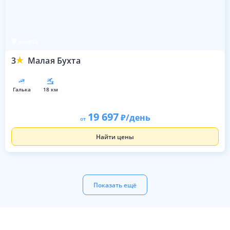
Анапа
3
Малая Бухта
галька
18 км
19 697
/день
от
Найти цены
Показать ещё