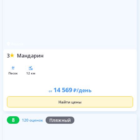
Анапа
3
Мандарин
песок
12 км
14 569
/день
от
Найти цены
8
120 оценок
8
Пляжный
120 оценок