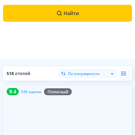
Найти
518
отелей
По популярности
9.4
539 оценок
9.4
Пляжный
539 оценок