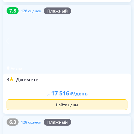
7.8
128 оценок
7.8
Пляжный
128 оценок
Анапа
3
Джемете
17 516
/день
от
Найти цены
6.3
128 оценок
6.3
Пляжный
128 оценок