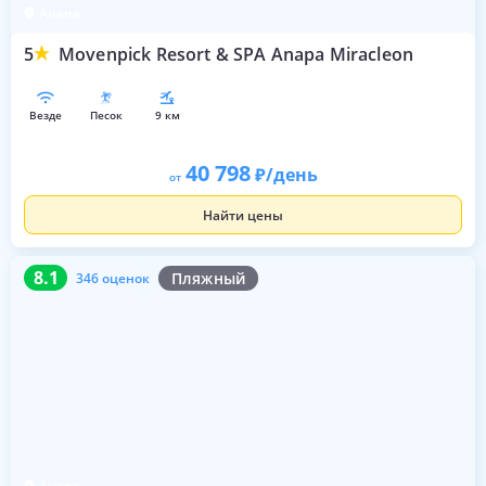
Анапа
5
Movenpick Resort & SPA Anapa Miracleon
везде
песок
9 км
40 798
/день
от
Найти цены
8.1
346 оценок
8.1
Пляжный
346 оценок