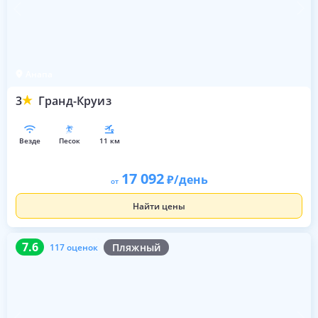
Анапа
3
Гранд-Круиз
везде
песок
11 км
17 092
/день
от
Найти цены
7.6
117 оценок
7.6
Пляжный
117 оценок