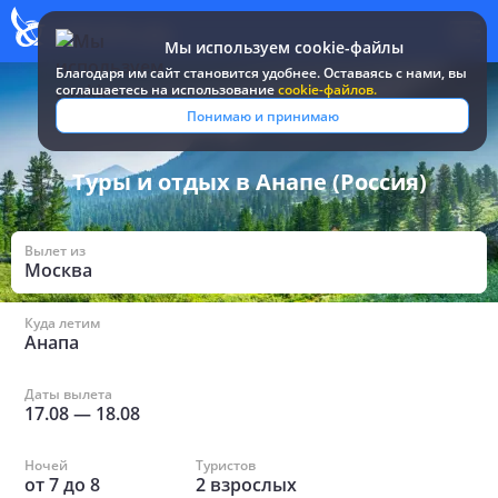
Мы используем cookie-файлы
Благодаря им сайт становится удобнее. Оставаясь c нами, вы
соглашаетесь на использование
cookie-файлов.
Все туры и путевки
/
Россия
/
в Анапе
Понимаю и принимаю
Туры и отдых в Анапе (Россия)
Вылет из
Москва
Куда летим
Анапа
Даты вылета
17.08
—
18.08
Ночей
Туристов
от
7
до
8
2
взрослых