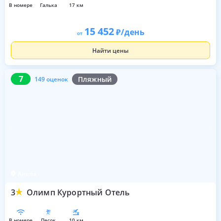
в номере
галька
17 км
15 452
/день
от
Найти цены
7
149 оценок
7
Пляжный
149 оценок
Анапа
3
Олимп Курортный Отель
в номере
песок
10 км