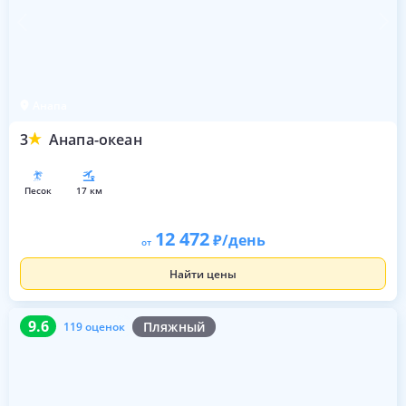
Анапа
3
Анапа-океан
песок
17 км
12 472
/день
от
Найти цены
9.6
119 оценок
9.6
Пляжный
119 оценок