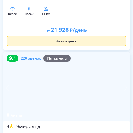
везде
песок
11 км
21 928
/день
от
Найти цены
9.1
220 оценок
9.1
Пляжный
220 оценок
Анапа
3
Эмеральд