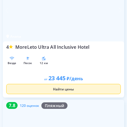
Анапа
4
MoreLeto Ultra All Inclusive Hotel
везде
песок
12 км
23 445
/день
от
Найти цены
7.8
120 оценок
7.8
Пляжный
120 оценок