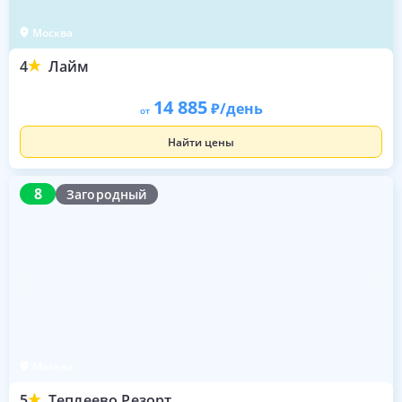
Москва
4
Лайм
14 885
/день
от
Найти цены
8
8
Загородный
Москва
5
Теплеево Резорт