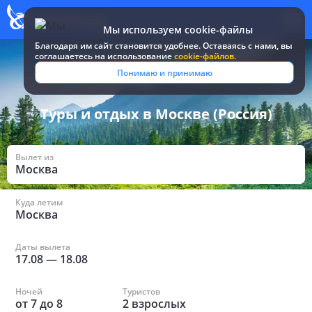
Мы используем cookie-файлы
Благодаря им сайт становится удобнее. Оставаясь c нами, вы
соглашаетесь на использование
cookie-файлов.
Все туры и путевки
/
Россия
/
в Москве
Понимаю и принимаю
Туры и отдых в Москве (Россия)
Вылет из
Москва
Куда летим
Москва
Даты вылета
17.08
—
18.08
Ночей
Туристов
от
7
до
8
2
взрослых