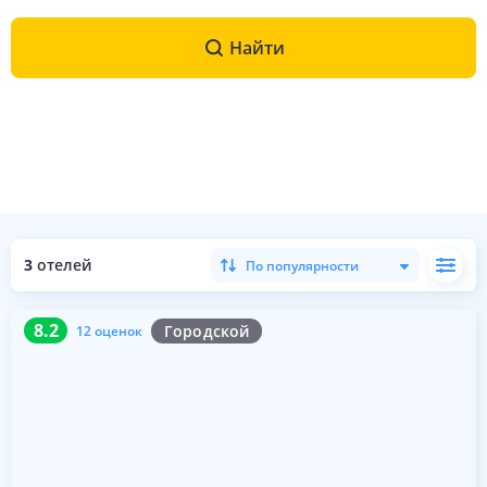
Найти
3
отелей
По популярности
8.2
12 оценок
8.2
Городской
12 оценок