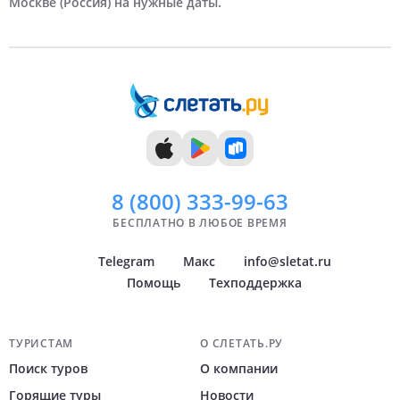
Москве (Россия) на нужные даты.
7 дней
Сентябрь
Самара
8 дней
Октябрь
Челябинск
9 дней
Ноябрь
Тюмень
10 дней
Декабрь
Уфа
11 дней
Архангельск
12 дней
Пермь
Показать
Показать
всё
всё
8 (800)
333-99-63
БЕСПЛАТНО В ЛЮБОЕ ВРЕМЯ
Telegram
Макс
info@sletat.ru
Помощь
Техподдержка
Навигация по сайту
ТУРИСТАМ
О СЛЕТАТЬ.РУ
Поиск туров
О компании
Горящие туры
Новости