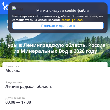
Мы используем cookie-файлы
Благодаря им сайт становится удобнее. Оставаясь c нами, вы
соглашаетесь на использование
cookie-файлов.
Все туры и
Россия
/
в Ленинградской области из
Понимаю и принимаю
путевки
/
Минеральных Вод
Туры в Ленинградскую область, Россия
из Минеральных Вод в 2026 году
Вылет из
Москва
Куда летим
Ленинградская область
Даты вылета
03.08
—
17.08