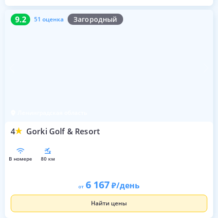
9.2
51 оценка
9.2
Загородный
51 оценка
Ленинградская область
4
Gorki Golf & Resort
в номере
80 км
6 167
/день
от
Найти цены