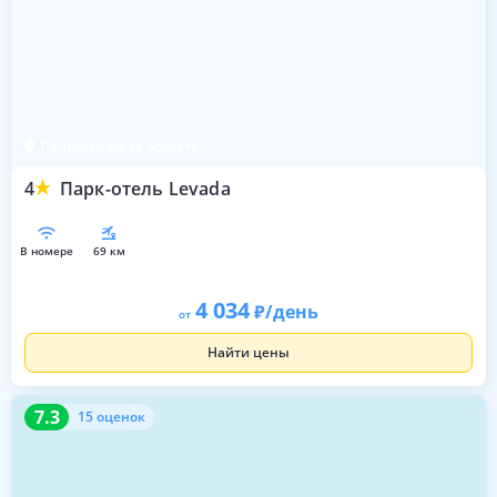
Ленинградская область
4
Парк-отель Levada
в номере
69 км
4 034
/день
от
Найти цены
7.3
15 оценок
7.3
15 оценок