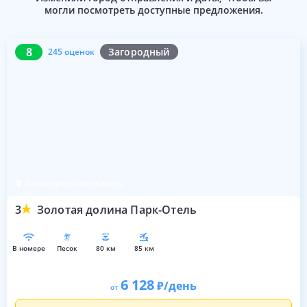
могли посмотреть доступные предложения.
8
245 оценок
8
Загородный
245 оценок
Ленинградская область
3
Золотая долина Парк-Отель
в номере
песок
80 км
85 км
6 128
/день
от