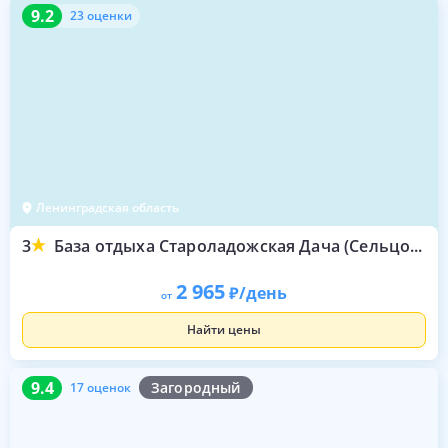
9.2
23 оценки
9.2
23 оценки
Ленинградская область
3
База отдыха Староладожская Дача (Сельцо-Горка)
2 965
/день
от
Найти цены
9.4
17 оценок
9.4
Загородный
17 оценок