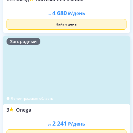
4 680
/день
от
Найти цены
Загородный
Ленинградская область
3
Onega
2 241
/день
от