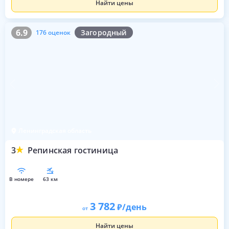
Найти цены
6.9
176 оценок
6.9
Загородный
176 оценок
Ленинградская область
3
Репинская гостиница
в номере
63 км
3 782
/день
от
Найти цены