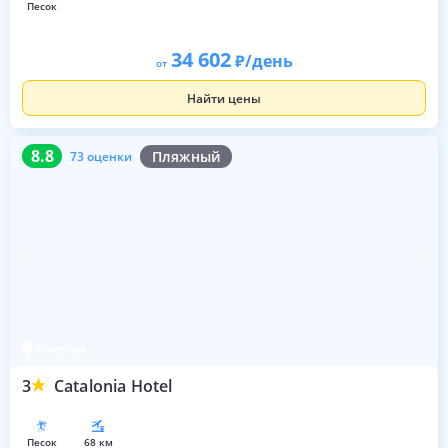
песок
34 602
/день
от
Найти цены
8.8
73 оценки
8.8
Пляжный
73 оценки
Калелья
3
Catalonia Hotel
песок
68 км