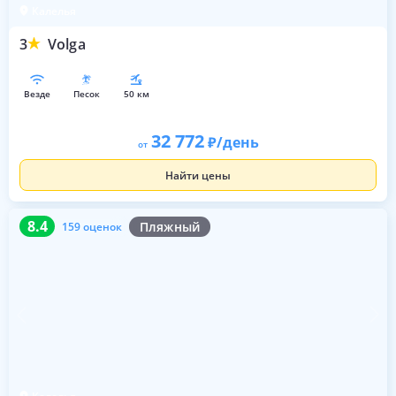
Калелья
3
Volga
везде
песок
50 км
32 772
/день
от
Найти цены
8.4
159 оценок
8.4
Пляжный
159 оценок