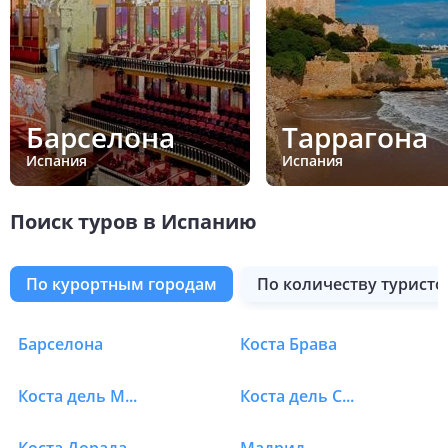
Барселона
Таррагона
Испания
Испания
Поиск туров в Испанию
по курортным городам
по количеству туристо
Барселона
Коста Брава
Туры в Испанию
Коста дель Маресме
Коста дель Соль