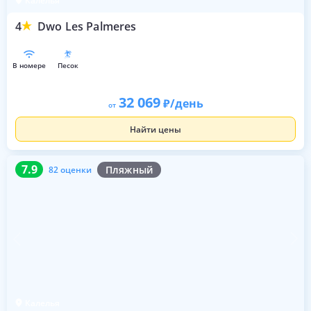
Калелья
4
Dwo Les Palmeres
в номере
песок
32 069
/день
от
Найти цены
7.9
82 оценки
7.9
Пляжный
82 оценки
Калелья