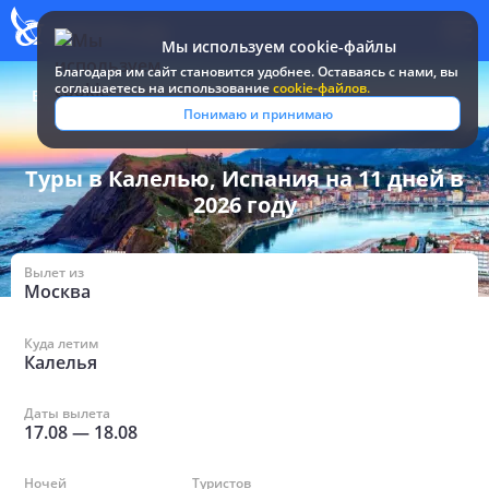
Мы используем cookie-файлы
Благодаря им сайт становится удобнее. Оставаясь c нами, вы
соглашаетесь на использование
cookie-файлов.
Все туры и путевки
/
Испания
/
в Калелье на 11 дней
Понимаю и принимаю
Туры в Калелью, Испания на 11 дней в
2026 году
Вылет из
Москва
Куда летим
Калелья
Даты вылета
17.08
—
18.08
Ночей
Туристов