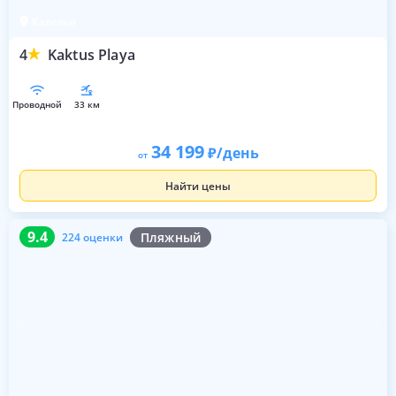
Калелья
4
Kaktus Playa
проводной
33 км
34 199
/день
от
Найти цены
9.4
224 оценки
9.4
Пляжный
224 оценки