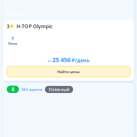
Калелья
3
H-TOP Olympic
песок
25 456
/день
от
Найти цены
8
263 оценки
8
Пляжный
263 оценки