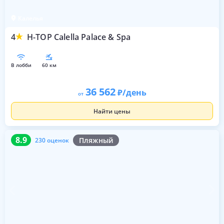
Калелья
4
H-TOP Calella Palace & Spa
в лобби
60 км
36 562
/день
от
Найти цены
8.9
230 оценок
8.9
Пляжный
230 оценок