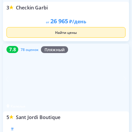
3
Checkin Garbi
26 965
/день
от
Найти цены
7.8
78 оценок
7.8
Пляжный
78 оценок
Калелья
5
Sant Jordi Boutique