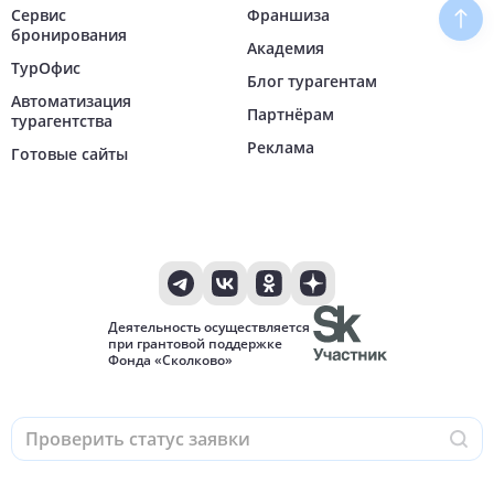
Сервис
Франшиза
Наве
бронирования
Академия
ТурОфис
Блог турагентам
Автоматизация
Партнёрам
турагентства
Реклама
Готовые сайты
Деятельность осуществляется
при грантовой поддержке
Фонда «Сколково»