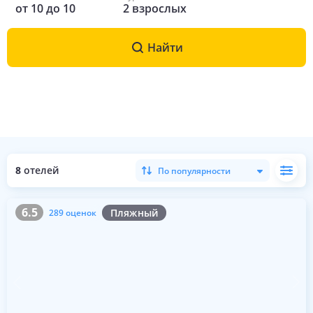
от
10
до
10
2
взрослых
Найти
8
отелей
По популярности
6.5
289 оценок
6.5
Пляжный
289 оценок