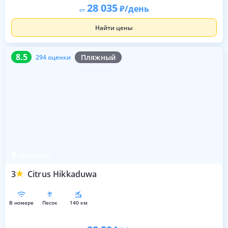
28 035
/день
от
Найти цены
8.5
294 оценки
8.5
Пляжный
294 оценки
Хиккадува
3
Citrus Hikkaduwa
в номере
песок
140 км