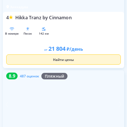
Хиккадува
4
Hikka Tranz by Cinnamon
в номере
песок
142 км
21 804
/день
от
Найти цены
8.9
487 оценок
8.9
Пляжный
487 оценок