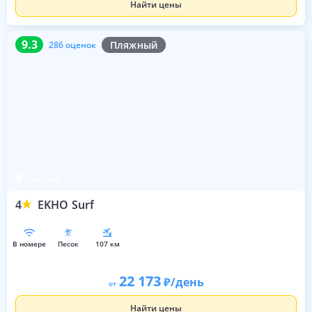
Найти цены
9.3
286 оценок
9.3
Пляжный
286 оценок
Бентота
4
EKHO Surf
в номере
песок
107 км
22 173
/день
от
Найти цены