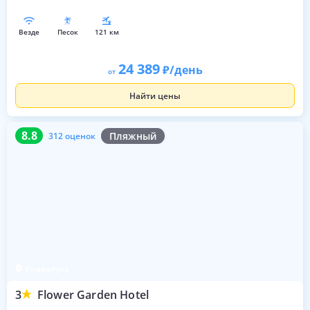
везде
песок
121 км
24 389
/день
от
Найти цены
8.8
312 оценок
8.8
Пляжный
312 оценок
Унаватуна
3
Flower Garden Hotel