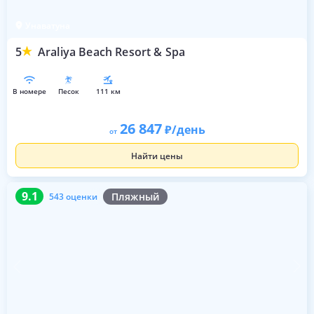
Унаватуна
5
Araliya Beach Resort & Spa
в номере
песок
111 км
26 847
/день
от
Найти цены
9.1
543 оценки
9.1
Пляжный
543 оценки