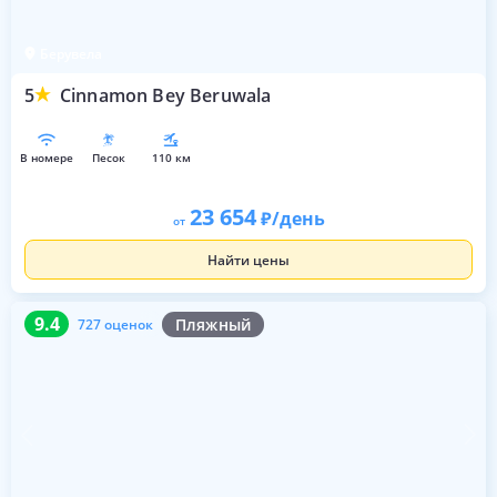
Берувела
5
Cinnamon Bey Beruwala
в номере
песок
110 км
23 654
/день
от
Найти цены
9.4
727 оценок
9.4
Пляжный
727 оценок