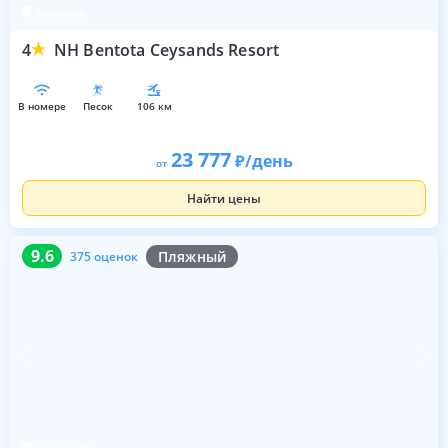
Бентота
4
NH Bentota Ceysands Resort
в номере
песок
106 км
23 777
/день
от
Найти цены
9.6
375 оценок
9.6
Пляжный
375 оценок