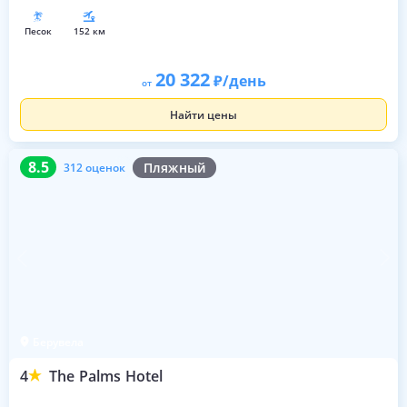
песок
152 км
20 322
/день
от
Найти цены
8.5
312 оценок
8.5
Пляжный
312 оценок
Берувела
4
The Palms Hotel