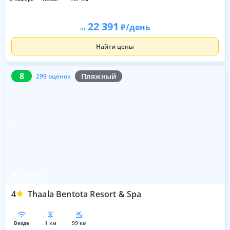
22 391
/день
от
Найти цены
8
299 оценок
8
Пляжный
299 оценок
Бентота
4
Thaala Bentota Resort & Spa
везде
1 км
99 км