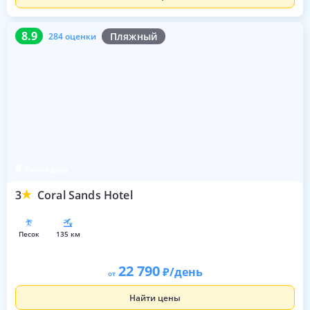
8.9
284 оценки
8.9
Пляжный
284 оценки
Хиккадува
3
Coral Sands Hotel
песок
135 км
22 790
/день
от
Найти цены