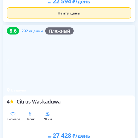
22 594
/день
от
Найти цены
8.6
292 оценки
8.6
Пляжный
292 оценки
Ваддува
4
Citrus Waskaduwa
в номере
песок
78 км
27 428
/день
от