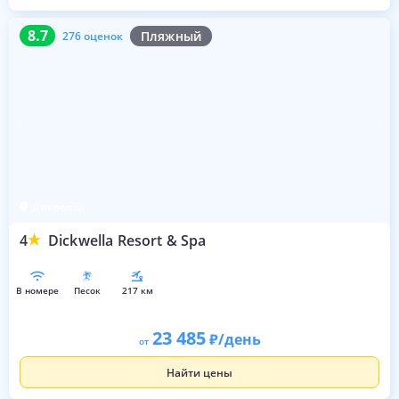
8.7
276 оценок
8.7
Пляжный
276 оценок
Диквелла
4
Dickwella Resort & Spa
в номере
песок
217 км
23 485
/день
от
Найти цены