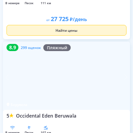
в номере
песок
111 км
27 725
/день
от
Найти цены
8.9
299 оценок
8.9
Пляжный
299 оценок
Берувела
5
Occidental Eden Beruwala
в номере
песок
107 км