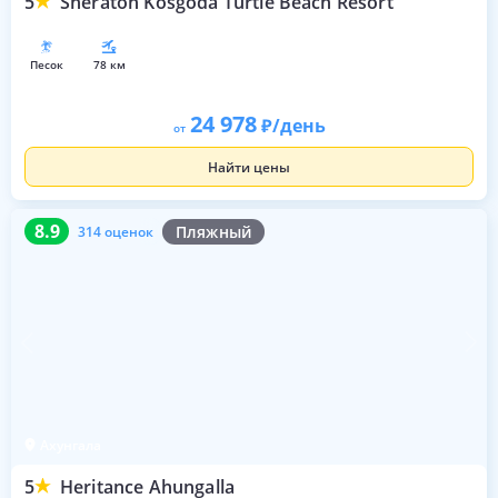
5
Sheraton Kosgoda Turtle Beach Resort
песок
78 км
24 978
/день
от
Найти цены
8.9
314 оценок
8.9
Пляжный
314 оценок
Ахунгала
5
Heritance Ahungalla