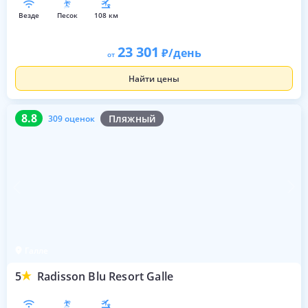
везде
песок
108 км
23 301
/день
от
Найти цены
8.8
309 оценок
8.8
Пляжный
309 оценок
Галле
5
Radisson Blu Resort Galle