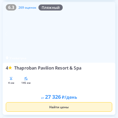
6.3
269 оценок
6.3
Пляжный
269 оценок
Унаватуна
4
Thaproban Pavilion Resort & Spa
4 км
145 км
27 326
/день
от
Найти цены