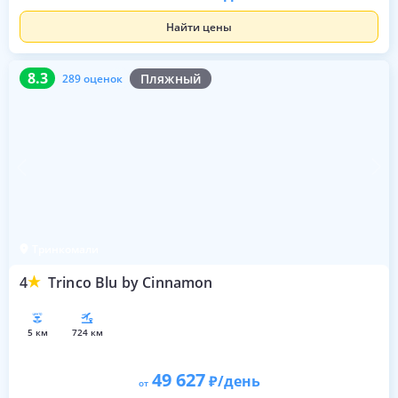
Найти цены
8.3
289 оценок
8.3
Пляжный
289 оценок
Тринкомали
4
Trinco Blu by Cinnamon
5 км
724 км
49 627
/день
от