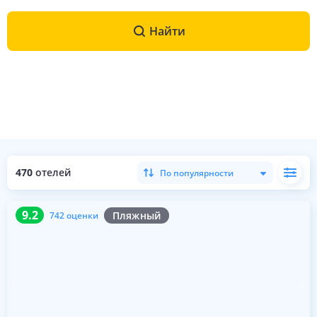
Найти
470
отелей
По популярности
9.2
742 оценки
9.2
Пляжный
742 оценки