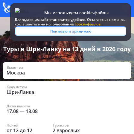
Мы используем cookie-файлы
Благодаря им сайт становится удобнее. Оставаясь c нами, вы
соглашаетесь на использование
cookie-файлов.
Все туры и путевки
/
Шри-Ланка
/
На 13 дней
Понимаю и принимаю
Туры в Шри-Ланку на 13 дней в 2026 году
Вылет из
Москва
Куда летим
Шри-Ланка
Даты вылета
17.08
—
18.08
Ночей
Туристов
от
12
до
12
2
взрослых