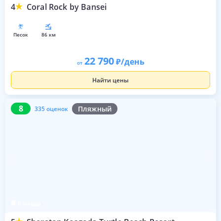
4
Coral Rock by Bansei
песок
86 км
22 790
/день
от
Найти цены
8
335 оценок
8
Пляжный
335 оценок
Косгода