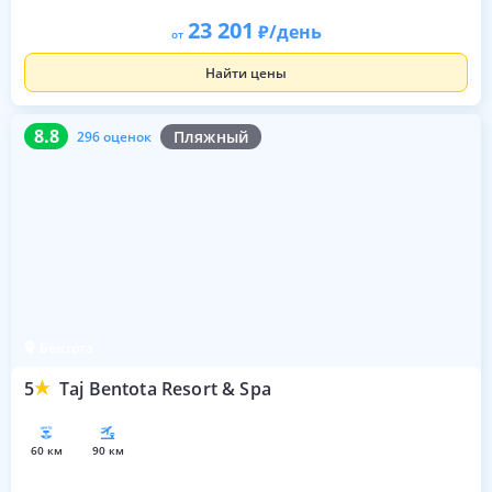
23 201
/день
от
Найти цены
8.8
296 оценок
8.8
Пляжный
296 оценок
Бентота
5
Taj Bentota Resort & Spa
60 км
90 км