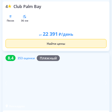
4
Club Palm Bay
песок
36 км
22 391
/день
от
Найти цены
8.4
353 оценки
8.4
Пляжный
353 оценки
Хиккадува