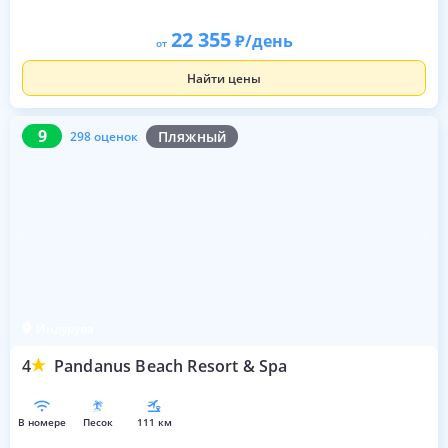
22 355
/день
от
Найти цены
9
298 оценок
9
Пляжный
298 оценок
Индурува
4
Pandanus Beach Resort & Spa
в номере
песок
111 км