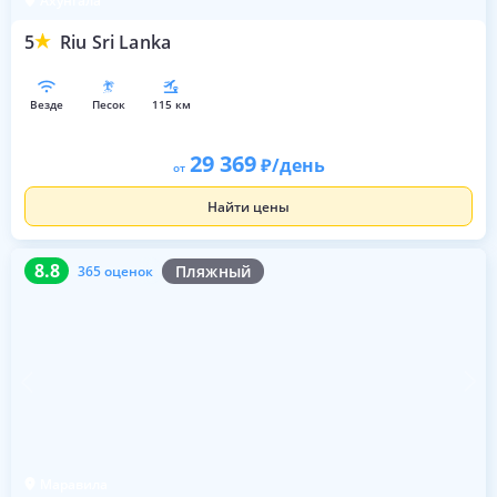
Ахунгала
5
Riu Sri Lanka
везде
песок
115 км
29 369
/день
от
Найти цены
8.8
365 оценок
8.8
Пляжный
365 оценок
Маравила