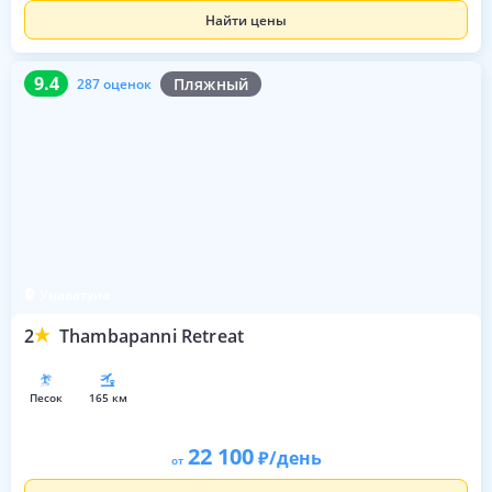
Найти цены
9.4
287 оценок
9.4
Пляжный
287 оценок
Унаватуна
2
Thambapanni Retreat
песок
165 км
22 100
/день
от