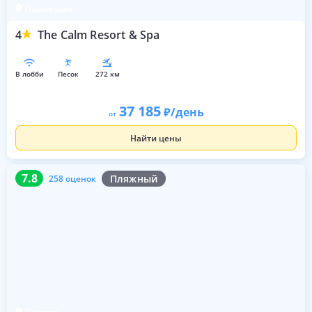
Пассекудах
4
The Calm Resort & Spa
в лобби
песок
272 км
37 185
/день
от
Найти цены
7.8
258 оценок
7.8
Пляжный
258 оценок