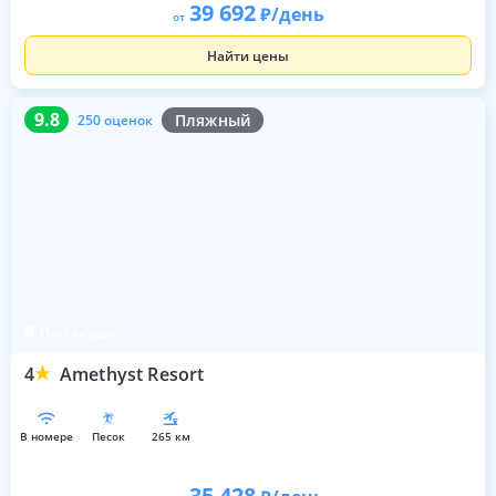
39 692
/день
от
Найти цены
9.8
250 оценок
9.8
Пляжный
250 оценок
Пассекудах
4
Amethyst Resort
в номере
песок
265 км
35 428