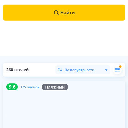
Найти
260
отелей
По популярности
9.6
375 оценок
9.6
Пляжный
375 оценок