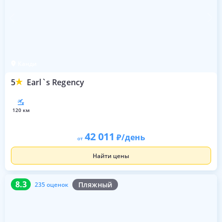
Канди
5
Earl`s Regency
120 км
42 011
/день
от
Найти цены
8.3
235 оценок
8.3
Пляжный
235 оценок