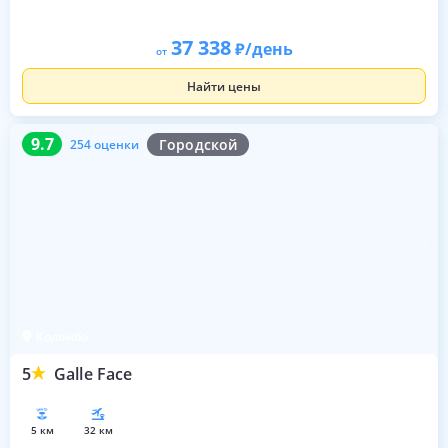
37 338
/день
от
Найти цены
9.7
254 оценки
9.7
Городской
254 оценки
Коломбо
5
Galle Face
5 км
32 км