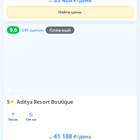
/день
от
Найти цены
9.6
249 оценок
9.6
Пляжный
249 оценок
Галле
5
Aditya Resort Boutique
песок
104 км
41 188
/день
от