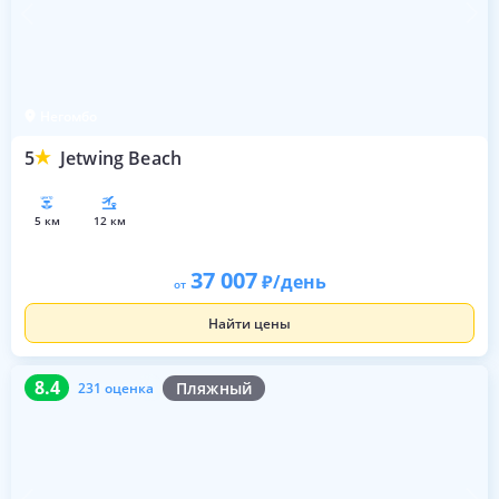
Негомбо
5
Jetwing Beach
5 км
12 км
37 007
/день
от
Найти цены
8.4
231 оценка
8.4
Пляжный
231 оценка