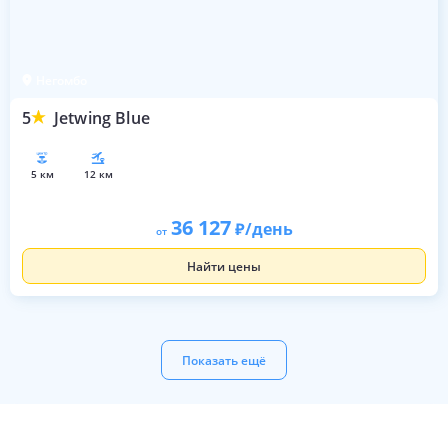
Негомбо
5
Jetwing Blue
5 км
12 км
36 127
/день
от
Найти цены
Показать ещё