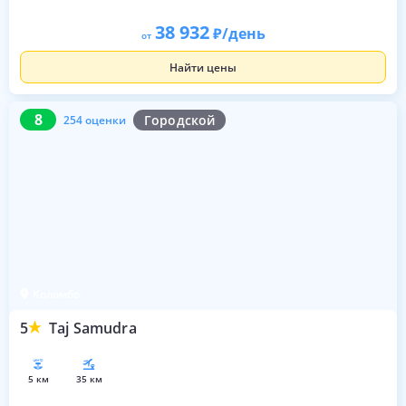
38 932
/день
от
Найти цены
8
254 оценки
8
Городской
254 оценки
Коломбо
5
Taj Samudra
5 км
35 км