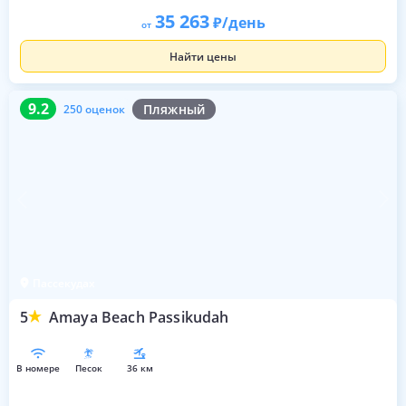
35 263
/день
от
Найти цены
9.2
250 оценок
9.2
Пляжный
250 оценок
Пассекудах
5
Amaya Beach Passikudah
в номере
песок
36 км