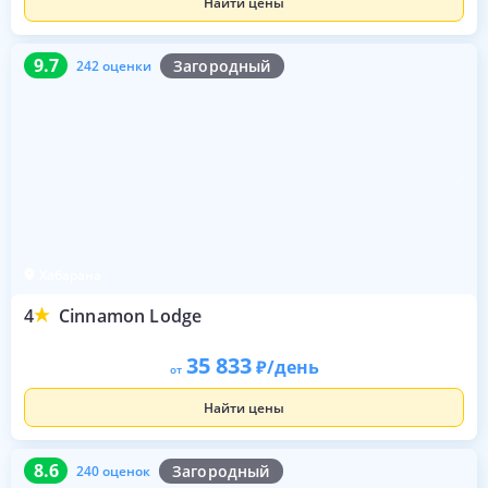
Найти цены
9.7
242 оценки
9.7
Загородный
242 оценки
Хабарана
4
Cinnamon Lodge
35 833
/день
от
Найти цены
8.6
240 оценок
8.6
Загородный
240 оценок