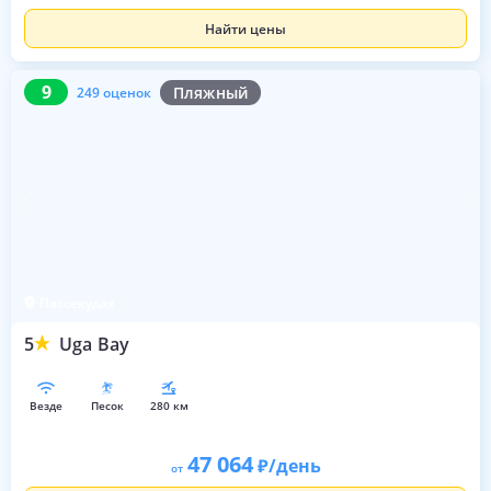
Найти цены
9
249 оценок
9
Пляжный
249 оценок
Пассекудах
5
Uga Bay
везде
песок
280 км
47 064
/день
от