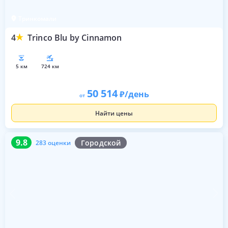
Тринкомали
4
Trinco Blu by Cinnamon
5 км
724 км
50 514
/день
от
Найти цены
9.8
283 оценки
9.8
Городской
283 оценки