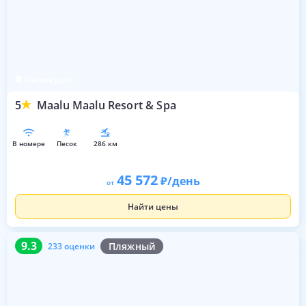
Пассекудах
5
Maalu Maalu Resort & Spa
в номере
песок
286 км
45 572
/день
от
Найти цены
9.3
233 оценки
9.3
Пляжный
233 оценки