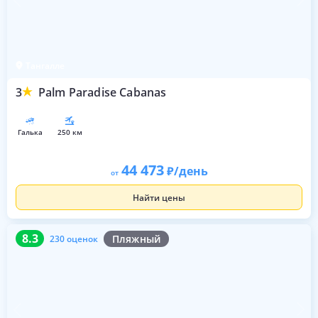
Тангалле
3
Palm Paradise Cabanas
галька
250 км
44 473
/день
от
Найти цены
8.3
230 оценок
8.3
Пляжный
230 оценок