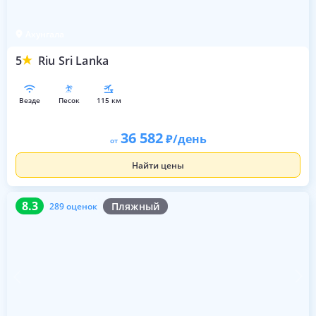
Ахунгала
5
Riu Sri Lanka
везде
песок
115 км
36 582
/день
от
Найти цены
8.3
289 оценок
8.3
Пляжный
289 оценок