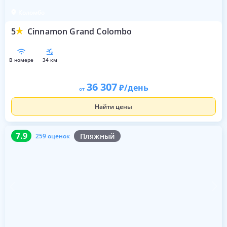
Коломбо
5
Cinnamon Grand Colombo
в номере
34 км
36 307
/день
от
Найти цены
7.9
259 оценок
7.9
Пляжный
259 оценок