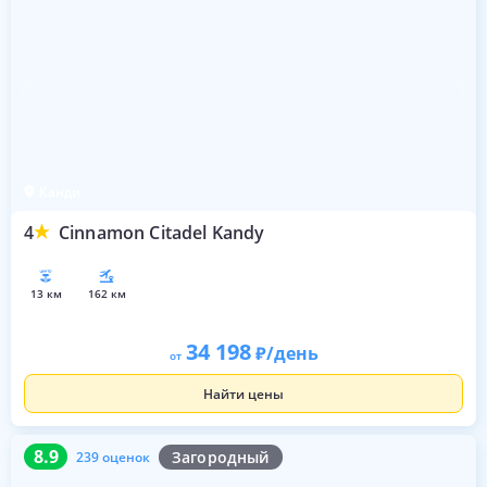
Канди
4
Cinnamon Citadel Kandy
13 км
162 км
34 198
/день
от
Найти цены
8.9
239 оценок
8.9
Загородный
239 оценок