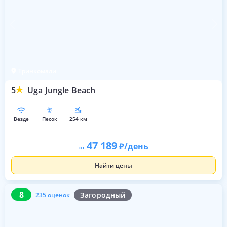
Тринкомали
5
Uga Jungle Beach
везде
песок
254 км
47 189
/день
от
Найти цены
8
235 оценок
8
Загородный
235 оценок