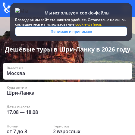
Мы используем cookie-файлы
Благодаря им сайт становится удобнее. Оставаясь c нами, вы
соглашаетесь на использование
cookie-файлов.
Все туры и путевки
/
Шри-Ланка
/
Дешёвые
Понимаю и принимаю
Дешёвые туры в Шри-Ланку в 2026 году
Вылет из
Москва
Куда летим
Шри-Ланка
Даты вылета
17.08
—
18.08
Ночей
Туристов
от
7
до
8
2
взрослых