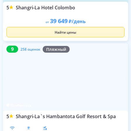
5
Shangri-La Hotel Colombo
39 649
/день
от
Найти цены
9
258 оценок
9
Пляжный
258 оценок
Хамбантота
5
Shangri-La`s Hambantota Golf Resort & Spa