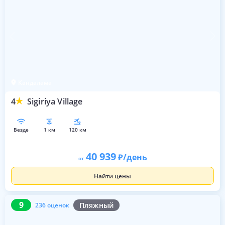
Кандалама
4
Sigiriya Village
везде
1 км
120 км
40 939
/день
от
Найти цены
9
236 оценок
9
Пляжный
236 оценок