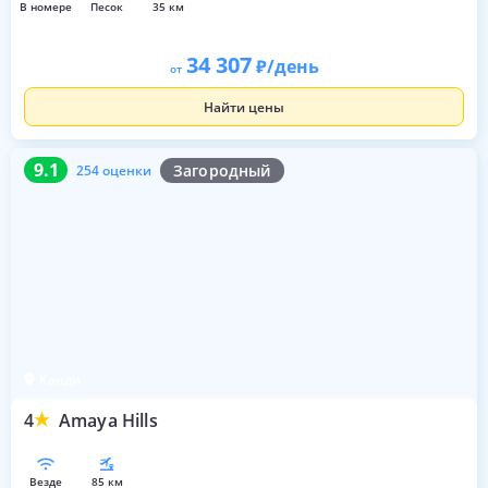
в номере
песок
35 км
34 307
/день
от
Найти цены
9.1
254 оценки
9.1
Загородный
254 оценки
Канди
4
Amaya Hills
везде
85 км