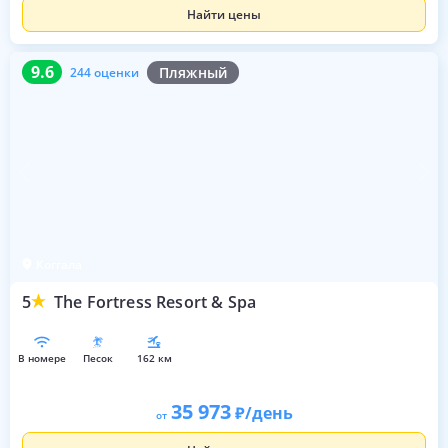
Найти цены
9.6
244 оценки
9.6
Пляжный
244 оценки
Коггала
5
The Fortress Resort & Spa
в номере
песок
162 км
35 973
/день
от