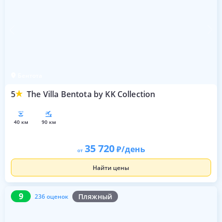
Бентота
5
The Villa Bentota by KK Collection
40 км
90 км
35 720
/день
от
Найти цены
9
236 оценок
9
Пляжный
236 оценок