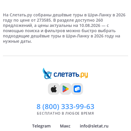
Туры в Шри-Ланку по количеству туристов
Туры в Шри-Ланку с детьми
Туры в Шри-Ланку по длительности
Туры в Шри-Ланку на выходные
Туры в Шри-Ланку по месяцам
Туры в Шри-Ланку из города
Туры в Шри-Ланку на праздники
Туры в Шри-Ланку по цене
Туры в Шри-Ланку рейтинг отеля
Туры в Шри-Ланку береговая линия
Туры в Шри-Ланку тип пляжа
3 человека
5 дней
Март
Екатеринбург
Недорогие
6 дней
Отели 4 звезды
На третьей береговой линии
Апрель
Казань
Дорогие
Отели 5 звезд
На Слетать.ру собраны дешёвые туры в Шри-Ланку в 2026
году по цене от 273585. В разделе доступно 260
предложений, а цены актуальны на 10.08.2026 — с
7 дней
Май
Самара
8 дней
Самые дорогие
Июнь
Уфа
помощью поиска и фильтров можно быстро выбрать
подходящие дешёвые туры в Шри-Ланку в 2026 году на
нужные даты.
9 дней
Июль
Сочи
10 дней
Август
11 дней
Сентябрь
12 дней
Октябрь
13 дней
Ноябрь
14 дней
Декабрь
8 (800)
333-99-63
БЕСПЛАТНО В ЛЮБОЕ ВРЕМЯ
Telegram
Макс
info@sletat.ru