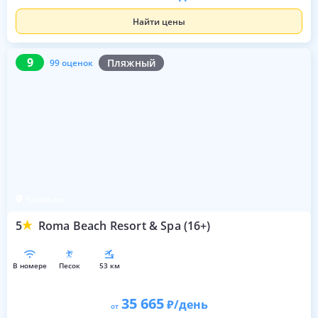
Найти цены
9
99 оценок
9
Пляжный
99 оценок
Чолаклы
5
Roma Beach Resort & Spa (16+)
в номере
песок
53 км
35 665
/день
от