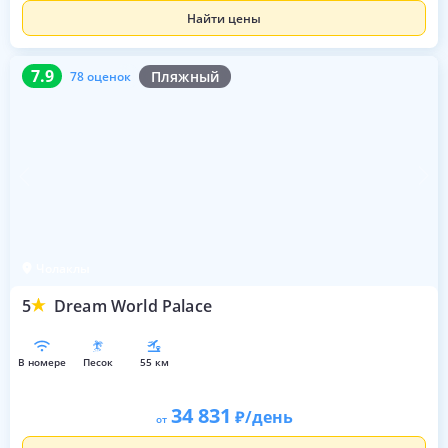
Найти цены
7.9
78 оценок
7.9
Пляжный
78 оценок
Чолаклы
5
Dream World Palace
в номере
песок
55 км
34 831
/день
от