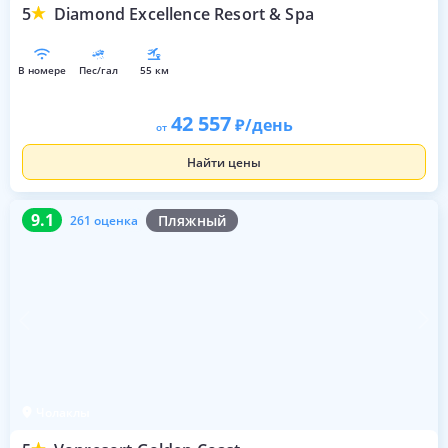
5
Diamond Excellence Resort & Spa
в номере
пес/гал
55 км
42 557
/день
от
Найти цены
9.1
261 оценка
9.1
Пляжный
261 оценка
Чолаклы