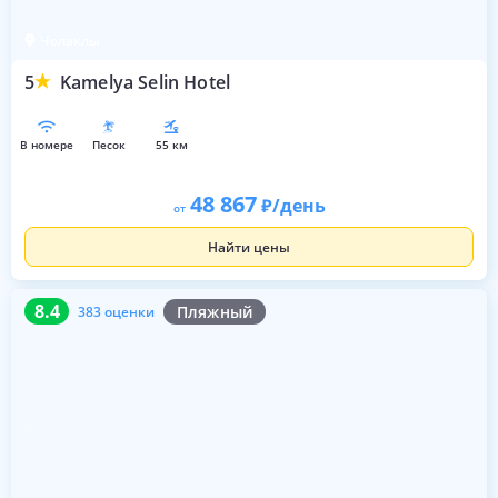
Чолаклы
5
Kamelya Selin Hotel
в номере
песок
55 км
48 867
/день
от
Найти цены
8.4
383 оценки
8.4
Пляжный
383 оценки