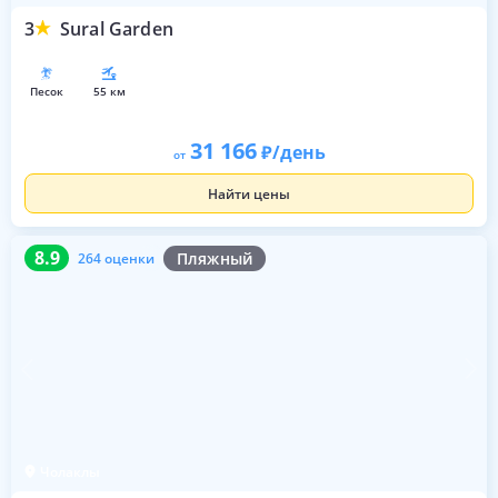
3
Sural Garden
песок
55 км
31 166
/день
от
Найти цены
8.9
264 оценки
8.9
Пляжный
264 оценки
Чолаклы