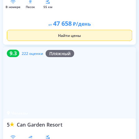
в номере
песок
55 км
47 658
/день
от
Найти цены
9.3
222 оценки
9.3
Пляжный
222 оценки
Чолаклы
5
Can Garden Resort