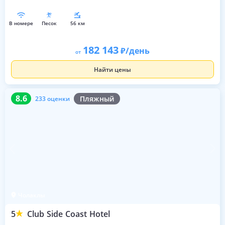
в номере
песок
56 км
182 143
/день
от
Найти цены
8.6
233 оценки
8.6
Пляжный
233 оценки
Чолаклы
5
Club Side Coast Hotel