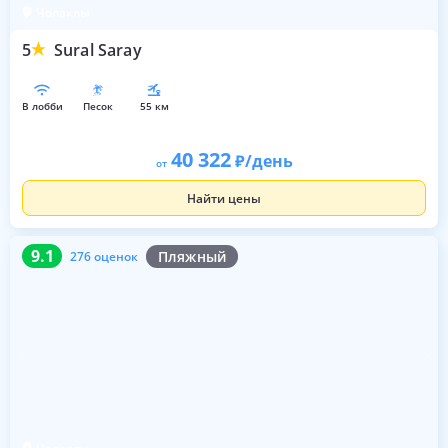
Чолаклы
5
Sural Saray
в лобби
песок
55 км
40 322
/день
от
Найти цены
9.1
276 оценок
9.1
Пляжный
276 оценок