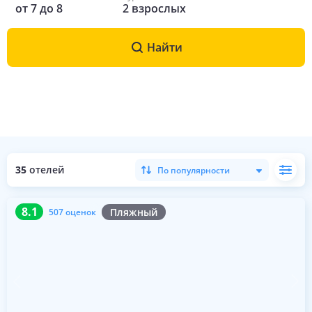
от
7
до
8
2
взрослых
Найти
35
отелей
По популярности
8.1
507 оценок
8.1
Пляжный
507 оценок