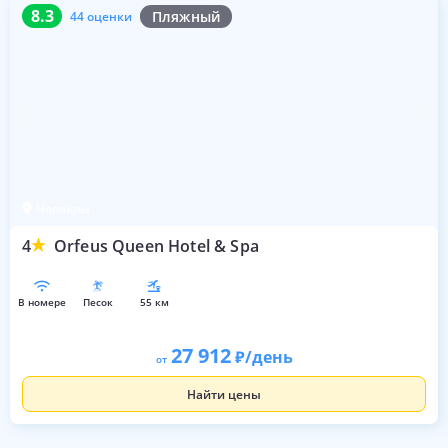
8.3
44 оценки
8.3
Пляжный
44 оценки
Чолаклы
4
Orfeus Queen Hotel & Spa
в номере
песок
55 км
27 912
/день
от
Найти цены