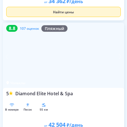
34 362
/день
от
Найти цены
8.8
107 оценок
8.8
Пляжный
107 оценок
Чолаклы
5
Diamond Elite Hotel & Spa
в номере
песок
55 км
42 504
/день
от