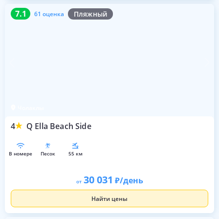
7.1
61 оценка
7.1
Пляжный
61 оценка
Чолаклы
4
Q Ella Beach Side
в номере
песок
55 км
30 031
/день
от
Найти цены