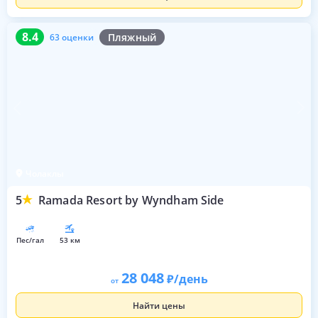
8.4
63 оценки
8.4
Пляжный
63 оценки
Чолаклы
5
Ramada Resort by Wyndham Side
пес/гал
53 км
28 048
/день
от
Найти цены