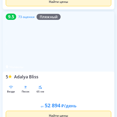
Найти цены
9.5
73 оценки
9.5
Пляжный
73 оценки
Чолаклы
5
Adalya Bliss
везде
песок
65 км
52 894
/день
от
Найти цены