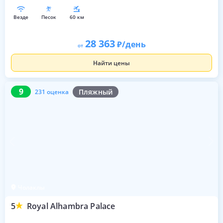
везде
песок
60 км
28 363
/день
от
Найти цены
9
231 оценка
9
Пляжный
231 оценка
Чолаклы
5
Royal Alhambra Palace