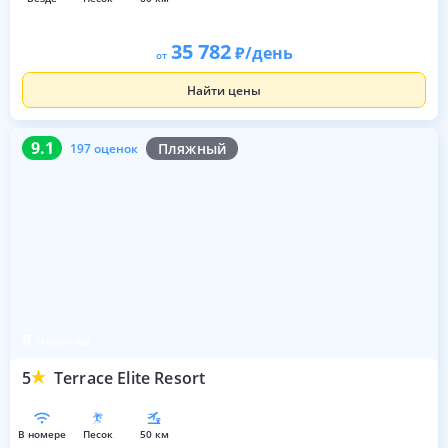
35 782
/день
от
Найти цены
9.1
197 оценок
9.1
Пляжный
197 оценок
Чолаклы
5
Terrace Elite Resort
в номере
песок
50 км