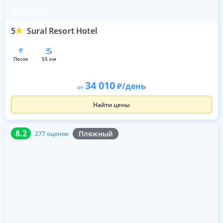
Чолаклы
5
Sural Resort Hotel
песок
55 км
34 010
/день
от
Найти цены
8.2
277 оценок
8.2
Пляжный
277 оценок