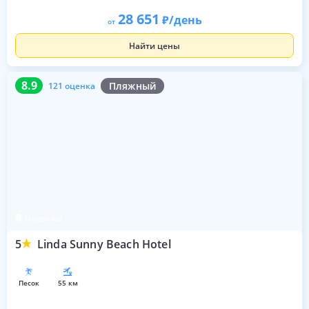
28 651
/день
от
Найти цены
8.9
121 оценка
8.9
Пляжный
121 оценка
Чолаклы
5
Linda Sunny Beach Hotel
песок
55 км