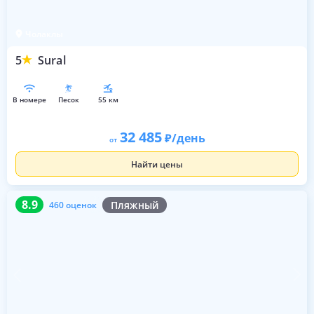
Чолаклы
5
Sural
в номере
песок
55 км
32 485
/день
от
Найти цены
8.9
460 оценок
8.9
Пляжный
460 оценок