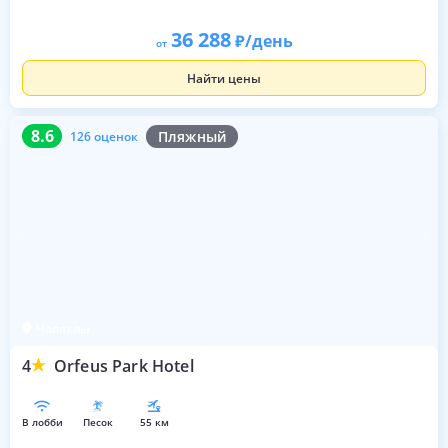
36 288
/день
от
Найти цены
8.6
126 оценок
8.6
Пляжный
126 оценок
Чолаклы
4
Orfeus Park Hotel
в лобби
песок
55 км