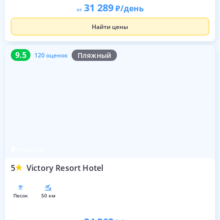
31 289
/день
от
Найти цены
9.5
120 оценок
9.5
Пляжный
120 оценок
Чолаклы
5
Victory Resort Hotel
песок
50 км