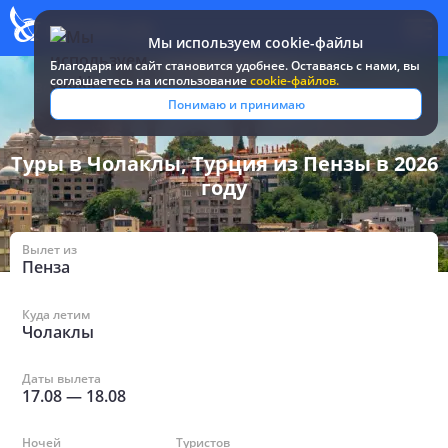
Мы используем cookie-файлы
Благодаря им сайт становится удобнее. Оставаясь c нами, вы
соглашаетесь на использование
cookie-файлов.
Все туры и путевки
/
Турция
/
в Чолаклах из Пензы
Понимаю и принимаю
Туры в Чолаклы, Турция из Пензы в 2026
году
Вылет из
Пенза
Куда летим
Чолаклы
Даты вылета
17.08
—
18.08
Ночей
Туристов