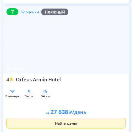
7
62 оценки
7
Пляжный
62 оценки
Чолаклы
4
Orfeus Armin Hotel
в номере
песок
54 км
27 638
/день
от
Найти цены