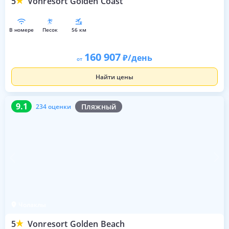
5
Vonresort Golden Coast
в номере
песок
56 км
160 907
/день
от
Найти цены
9.1
234 оценки
9.1
Пляжный
234 оценки
Чолаклы
5
Vonresort Golden Beach