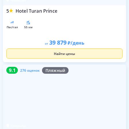
Чолаклы
5
Hotel Turan Prince
пес/гал
55 км
39 879
/день
от
Найти цены
9.1
276 оценок
9.1
Пляжный
276 оценок
Чолаклы