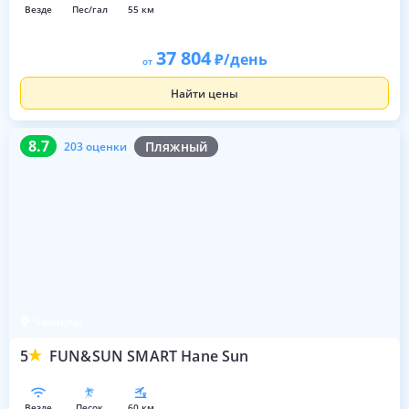
везде
пес/гал
55 км
37 804
/день
от
Найти цены
8.7
203 оценки
8.7
Пляжный
203 оценки
Чолаклы
5
FUN&SUN SMART Hane Sun
везде
песок
60 км