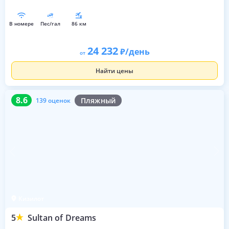
в номере
пес/гал
86 км
24 232
/день
от
Найти цены
8.6
139 оценок
8.6
Пляжный
139 оценок
Кизилот
5
Sultan of Dreams