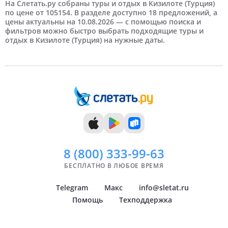
3 человека
3 дня
Март
Екатеринбург
Недорогие
4 дня
Отели 4 звезды
На третьей береговой линии
Апрель
4 человека
Казань
Дорогие
Отели 5 звезд
На Слетать.ру собраны туры и отдых в Кизилоте (Турция)
по цене от 105154. В разделе доступно 18 предложений, а
цены актуальны на 10.08.2026 — с помощью поиска и
5 человек
5 дней
Май
Новосибирск
Отели HV-1
6 дней
Самые дорогие
Июнь
Отели HV-2
Нижний Новгород
фильтров можно быстро выбрать подходящие туры и
отдых в Кизилоте (Турция) на нужные даты.
7 дней
Июль
Краснодар
8 дней
Август
Самара
9 дней
Сентябрь
Челябинск
10 дней
Октябрь
Тюмень
11 дней
Ноябрь
Уфа
12 дней
Декабрь
Архангельск
Показать
Показать
всё
всё
8 (800)
333-99-63
БЕСПЛАТНО В ЛЮБОЕ ВРЕМЯ
Telegram
Макс
info@sletat.ru
Помощь
Техподдержка