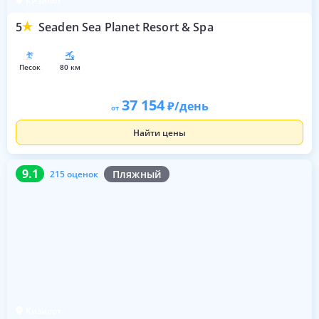
Кизилот
5
Seaden Sea Planet Resort & Spa
песок
80 км
37 154
/день
от
Найти цены
9.1
215 оценок
9.1
Пляжный
215 оценок
Кизилот