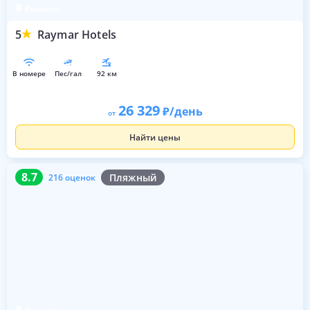
Кизилот
5
Raymar Hotels
в номере
пес/гал
92 км
26 329
/день
от
Найти цены
8.7
216 оценок
8.7
Пляжный
216 оценок