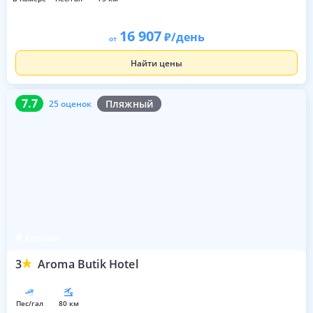
16 907
/день
от
Найти цены
7.7
25 оценок
7.7
Пляжный
25 оценок
Кизилот
3
Aroma Butik Hotel
пес/гал
80 км