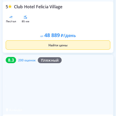
5
Club Hotel Felicia Village
пес/гал
85 км
48 889
/день
от
Найти цены
8.3
200 оценок
8.3
Пляжный
200 оценок
Кизилот