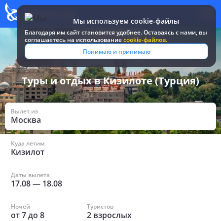
Мы используем cookie-файлы
Благодаря им сайт становится удобнее. Оставаясь c нами, вы
соглашаетесь на использование
cookie-файлов.
Все туры и путевки
/
Турция
/
в Кизилоте
Понимаю и принимаю
Туры и отдых в Кизилоте (Турция)
Вылет из
Москва
Куда летим
Кизилот
Даты вылета
17.08
—
18.08
Ночей
Туристов
от
7
до
8
2
взрослых