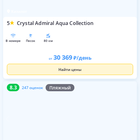
Кизилот
5
Crystal Admiral Aqua Collection
в номере
песок
80 км
30 369
/день
от
Найти цены
8.3
247 оценок
8.3
Пляжный
247 оценок