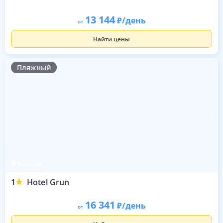
13 144
/день
от
Найти цены
Пляжный
Кизилот
1
Hotel Grun
16 341
/день
от