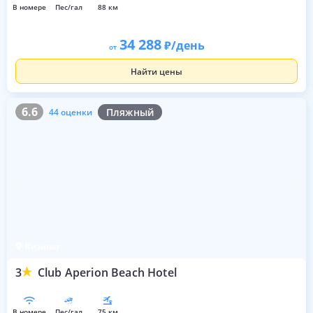
в номере
пес/гал
88 км
34 288
/день
от
Найти цены
6.6
44 оценки
6.6
Пляжный
44 оценки
Кизилот
3
Club Aperion Beach Hotel
в номере
пес/гал
75 км