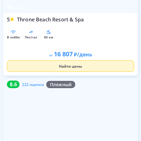
Кизилот
5
Throne Beach Resort & Spa
в лобби
пес/гал
80 км
16 807
/день
от
Найти цены
8.6
222 оценки
8.6
Пляжный
222 оценки