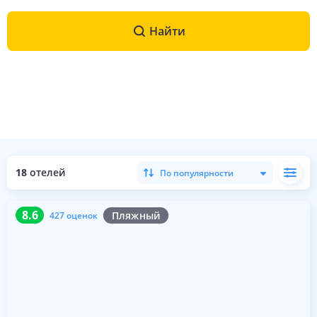
Найти
18
отелей
По популярности
8.6
427 оценок
8.6
Пляжный
427 оценок