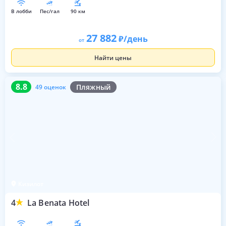
в лобби
пес/гал
90 км
27 882
/день
от
Найти цены
8.8
49 оценок
8.8
Пляжный
49 оценок
Кизилот
4
La Benata Hotel