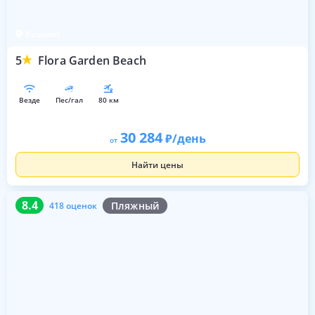
Кизилот
5
Flora Garden Beach
везде
пес/гал
80 км
30 284
/день
от
Найти цены
8.4
418 оценок
8.4
Пляжный
418 оценок