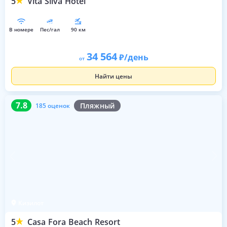
5
Vita Silva Hotel
в номере
пес/гал
90 км
34 564
/день
от
Найти цены
7.8
185 оценок
7.8
Пляжный
185 оценок
Кизилот
5
Casa Fora Beach Resort