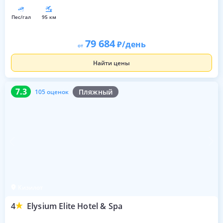
пес/гал
95 км
79 684
/день
от
Найти цены
7.3
105 оценок
7.3
Пляжный
105 оценок
Кизилот
4
Elysium Elite Hotel & Spa