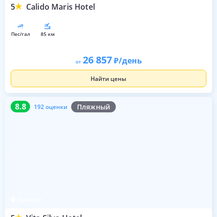
5
Calido Maris Hotel
пес/гал
85 км
26 857
/день
от
Найти цены
8.8
192 оценки
8.8
Пляжный
192 оценки
Кизилот