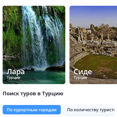
Лара
Сиде
Турция
Турция
Поиск туров в Турцию
по курортным городам
по количеству туристо