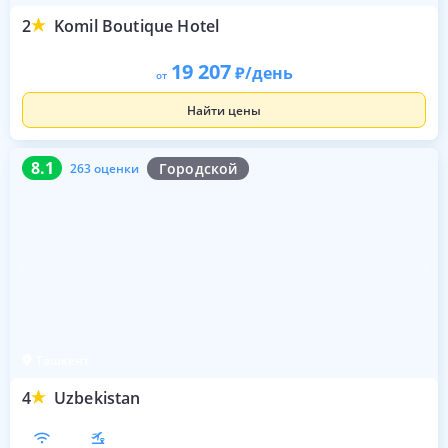
2
Komil Boutique Hotel
19 207
/день
от
Найти цены
8.1
263 оценки
8.1
Городской
263 оценки
Ташкент
4
Uzbekistan