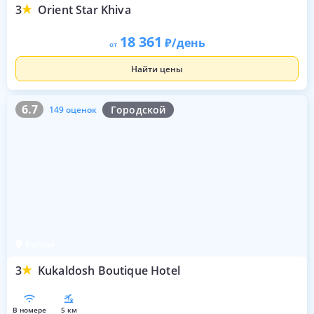
3
Orient Star Khiva
18 361
/день
от
Найти цены
6.7
149 оценок
6.7
Городской
149 оценок
Бухара
3
Kukaldosh Boutique Hotel
в номере
5 км