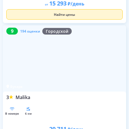
15 293
/день
от
Найти цены
9
194 оценки
9
Городской
194 оценки
Бухара
3
Malika
в номере
6 км
20 711