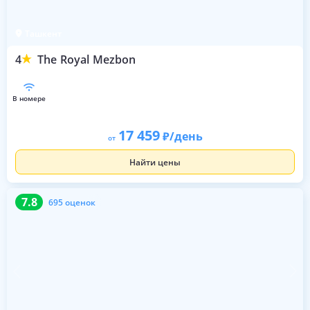
Ташкент
4
The Royal Mezbon
в номере
17 459
/день
от
Найти цены
7.8
695 оценок
7.8
695 оценок