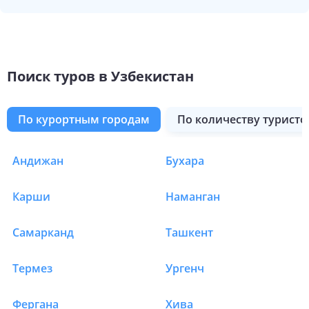
Поиск туров в Узбекистан
по курортным городам
по количеству туристо
Андижан
Бухара
Туры в Узбекистан
Карши
Наманган
Самарканд
Ташкент
Термез
Ургенч
Фергана
Хива