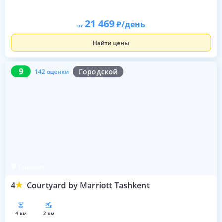
21 469
/день
от
Найти цены
9
142 оценки
9
Городской
142 оценки
Ташкент
4
Courtyard by Marriott Tashkent
4 км
2 км