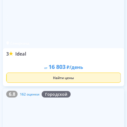
Самарканд
3
Ideal
16 803
/день
от
Найти цены
6.8
162 оценки
6.8
Городской
162 оценки