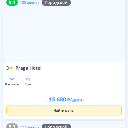
9.1
Городской
185 оценок
Ташкент
3
Praga Hotel
в номере
5 км
15 680
/день
от
Найти цены
5.7
177 оценок
5.7
Городской
177 оценок