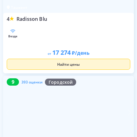
Ташкент
4
Radisson Blu
везде
17 274
/день
от
Найти цены
9
393 оценки
9
Городской
393 оценки