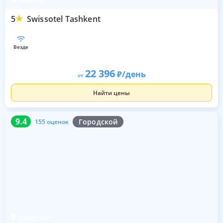
Ташкент
5
Swissotel Tashkent
везде
22 396
/день
от
Найти цены
9.4
155 оценок
9.4
Городской
155 оценок
Самарканд