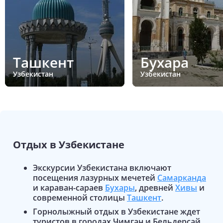
Ташкент
Бухара
Узбекистан
Узбекистан
Отдых в
Узбекистане
Экскурсии Узбекистана включают
посещения лазурных мечетей
Самарканда
и караван-сараев
Бухары
, древней
Хивы
и
современной столицы
Ташкент
.
Горнолыжный отдых в Узбекистане ждет
туристов в городах Чимган и Бельдерсай.