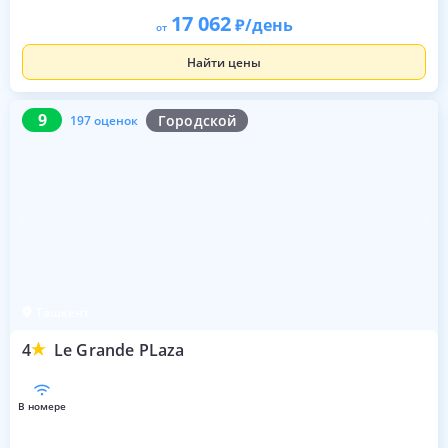
17 062
/день
от
Найти цены
9
197 оценок
9
Городской
197 оценок
Ташкент
4
Le Grande PLaza
в номере