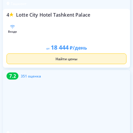
Ташкент
4
Lotte City Hotel Tashkent Palace
везде
18 444
/день
от
Найти цены
7.2
351 оценка
7.2
351 оценка