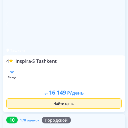
Ташкент
4
Inspira-S Tashkent
везде
16 149
/день
от
Найти цены
10
170 оценок
10
Городской
170 оценок