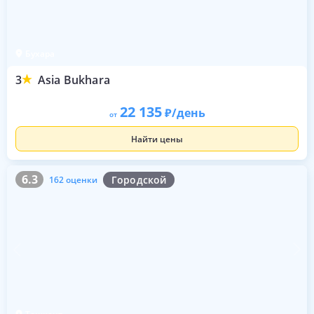
Бухара
3
Asia Bukhara
22 135
/день
от
Найти цены
6.3
162 оценки
6.3
Городской
162 оценки