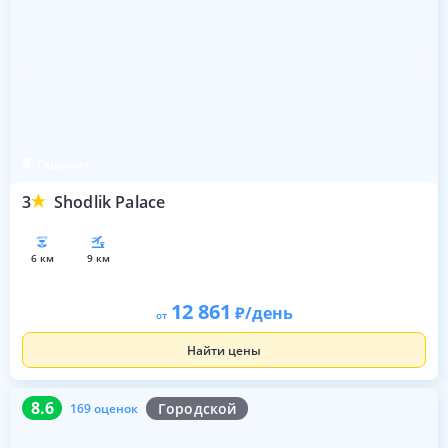
Ташкент
3
Shodlik Palace
6 км
9 км
12 861
/день
от
Найти цены
8.6
169 оценок
8.6
Городской
169 оценок