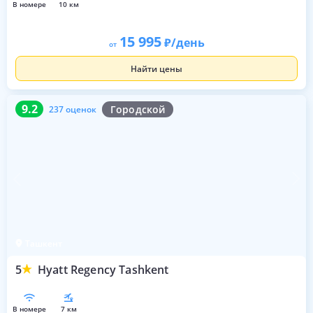
в номере
10 км
15 995
/день
от
Найти цены
9.2
237 оценок
9.2
Городской
237 оценок
Ташкент
5
Hyatt Regency Tashkent
в номере
7 км