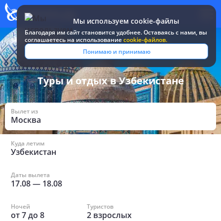
Мы используем cookie-файлы
Благодаря им сайт становится удобнее. Оставаясь c нами, вы
соглашаетесь на использование
cookie-файлов.
Все туры и путевки
/
Узбекистан
Понимаю и принимаю
Туры и отдых в Узбекистане
Вылет из
Москва
Куда летим
Узбекистан
Даты вылета
17.08
—
18.08
Ночей
Туристов
от
7
до
8
2
взрослых