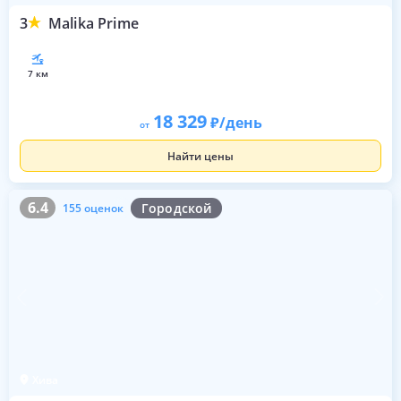
3
Malika Prime
7 км
18 329
/день
от
Найти цены
6.4
155 оценок
6.4
Городской
155 оценок
Хива