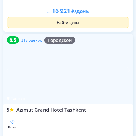
16 921
/день
от
Найти цены
8.5
213 оценок
8.5
Городской
213 оценок
Ташкент
5
Azimut Grand Hotel Tashkent
везде