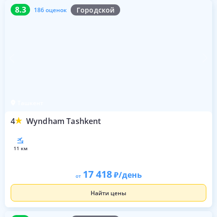
8.3
186 оценок
8.3
Городской
186 оценок
Ташкент
4
Wyndham Tashkent
11 км
17 418
/день
от
Найти цены
9.1
185 оценок