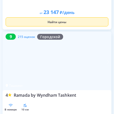
23 147
/день
от
Найти цены
9
215 оценок
9
Городской
215 оценок
Ташкент
4
Ramada by Wyndham Tashkent
в номере
10 км