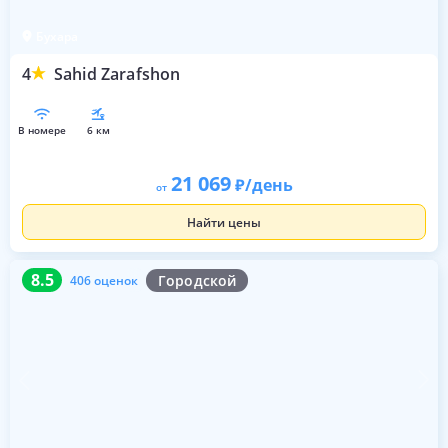
Бухара
4
Sahid Zarafshon
в номере
6 км
21 069
/день
от
Найти цены
8.5
406 оценок
8.5
Городской
406 оценок