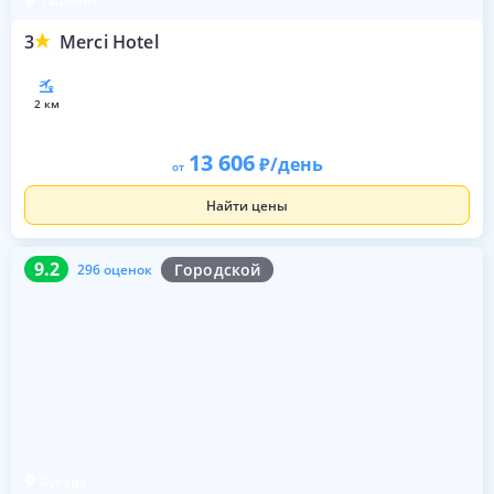
Ташкент
3
Merci Hotel
2 км
13 606
/день
от
Найти цены
9.2
296 оценок
9.2
Городской
296 оценок
Бухара