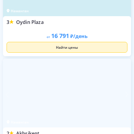
Наманган
3
Oydin Plaza
16 791
/день
от
Найти цены
Наманган
2
Akhsikent