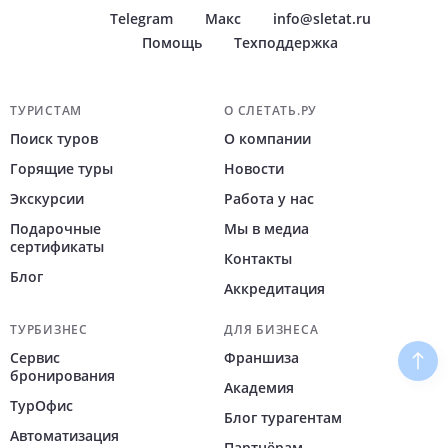
Telegram
Макс
info@sletat.ru
Помощь
Техподдержка
Навигация по сайту
ТУРИСТАМ
О СЛЕТАТЬ.РУ
Поиск туров
О компании
Горящие туры
Новости
Экскурсии
Работа у нас
Подарочные
Мы в медиа
сертификаты
Контакты
Блог
Аккредитация
ТУРБИЗНЕС
ДЛЯ БИЗНЕСА
Сервис
Франшиза
Наве
бронирования
Академия
ТурОфис
Блог турагентам
Автоматизация
Партнёрам