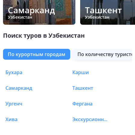
Самарканд
Ташкент
Узбекистан
Узбекистан
Поиск туров в Узбекистан
по курортным городам
по количеству туристо
Бухара
Карши
Туры в Узбекистан
Самарканд
Ташкент
Ургенч
Фергана
Хива
Экскурсионная программа Узбекистан