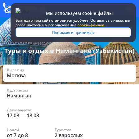
Мы используем cookie-файлы
Благодаря им сайт становится удобнее. Оставаясь c нами, вы
соглашаетесь на использование
cookie-файлов.
Все туры и путевки
/
Узбекистан
/
в Намангане
Понимаю и принимаю
Туры и отдых в Намангане (Узбекистан)
Вылет из
Москва
Куда летим
Наманган
Даты вылета
17.08
—
18.08
Ночей
Туристов
от
7
до
8
2
взрослых