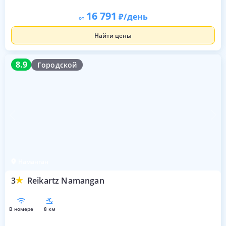
16 791
/день
от
Найти цены
8.9
8.9
Городской
Наманган
3
Reikartz Namangan
в номере
8 км