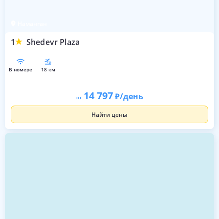
Наманган
1
Shedevr Plaza
в номере
18 км
14 797
/день
от
Найти цены