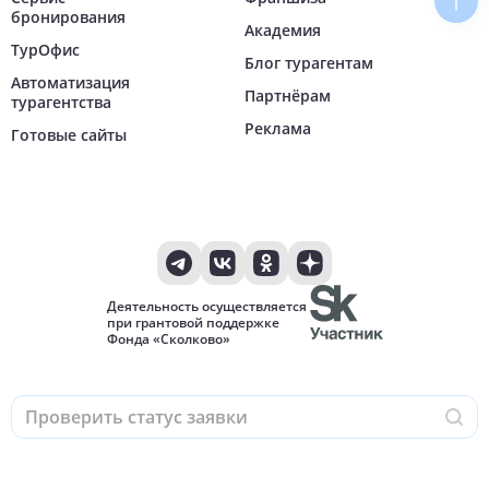
Наве
бронирования
Академия
ТурОфис
Блог турагентам
Автоматизация
Партнёрам
турагентства
Реклама
Готовые сайты
Деятельность осуществляется
при грантовой поддержке
Фонда «Сколково»