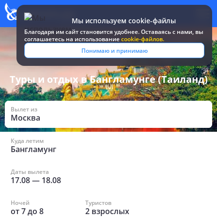
Мы используем cookie-файлы
Благодаря им сайт становится удобнее. Оставаясь c нами, вы
соглашаетесь на использование
cookie-файлов.
Все туры и путевки
/
Таиланд
/
в Бангламунге
Понимаю и принимаю
Туры и отдых в Бангламунге (Таиланд)
Вылет из
Москва
Куда летим
Бангламунг
Даты вылета
17.08
—
18.08
Ночей
Туристов
от
7
до
8
2
взрослых