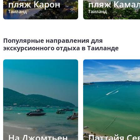
пляж Карон
пляж Кама
Таиланд
Таиланд
Популярные направления для
экскурсионного отдыха в Таиланде
На Джомтьен
Паттайя Се