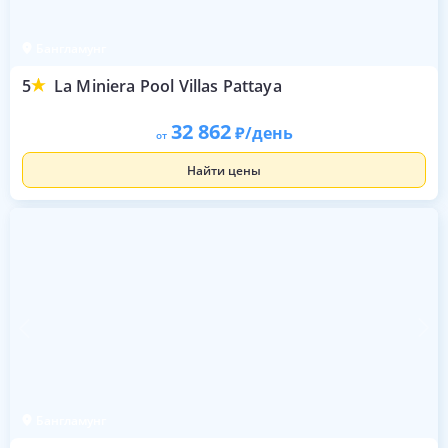
Бангламунг
5
La Miniera Pool Villas Pattaya
32 862
/день
от
Найти цены
Бангламунг