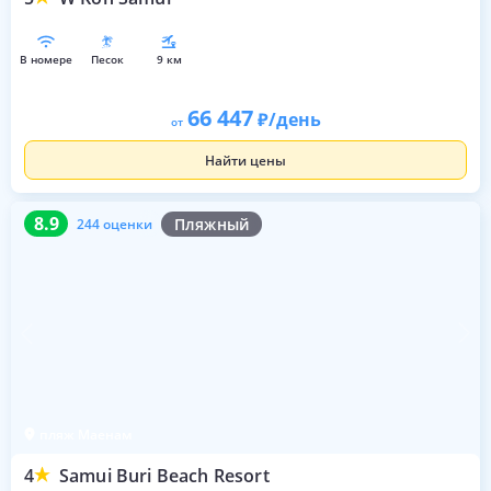
в номере
песок
9 км
66 447
/день
от
Найти цены
8.9
244 оценки
8.9
Пляжный
244 оценки
пляж Маенам
4
Samui Buri Beach Resort