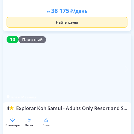
38 175
/день
от
Найти цены
10
10
Пляжный
пляж Маенам
4
Explorar Koh Samui - Adults Only Resort and Spa
в номере
песок
9 км