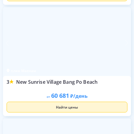
пляж Маенам
3
New Sunrise Village Bang Po Beach
60 681
/день
от
Найти цены