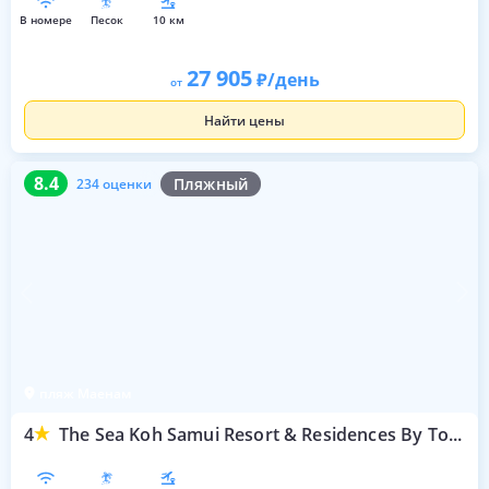
в номере
песок
10 км
27 905
/день
от
Найти цены
8.4
234 оценки
8.4
Пляжный
234 оценки
пляж Маенам
4
The Sea Koh Samui Resort & Residences By Tolani