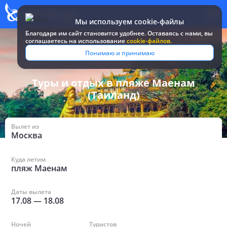
Мы используем cookie-файлы
Благодаря им сайт становится удобнее. Оставаясь c нами, вы
соглашаетесь на использование
cookie-файлов.
Все туры и путевки
/
Таиланд
/
в пляже Маенам
Понимаю и принимаю
Туры и отдых в пляже Маенам
(Таиланд)
Вылет из
Москва
Куда летим
пляж Маенам
Даты вылета
17.08
—
18.08
Ночей
Туристов