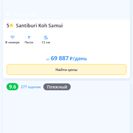
пляж Маенам
5
Santiburi Koh Samui
в номере
песок
12 км
69 887
/день
от
Найти цены
9.6
277 оценок
9.6
Пляжный
277 оценок