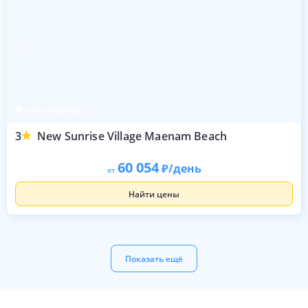
пляж Маенам
3
New Sunrise Village Maenam Beach
60 054
/день
от
Найти цены
Показать ещё