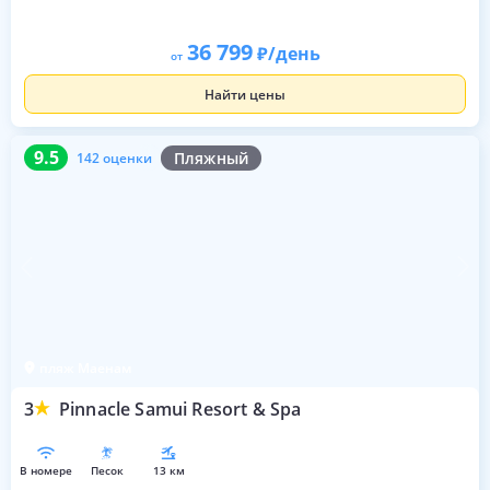
36 799
/день
от
Найти цены
9.5
142 оценки
9.5
Пляжный
142 оценки
пляж Маенам
3
Pinnacle Samui Resort & Spa
в номере
песок
13 км