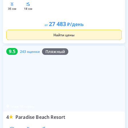
35 км
18 км
27 483
/день
от
Найти цены
9.5
243 оценки
9.5
Пляжный
243 оценки
пляж Маенам
4
Paradise Beach Resort