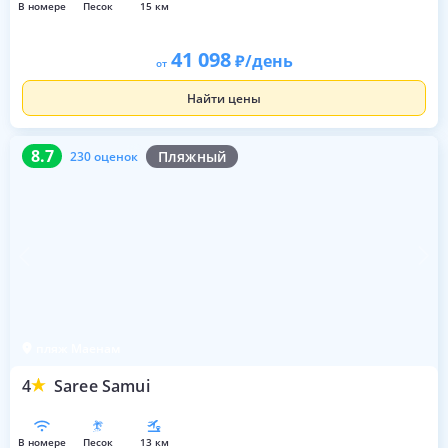
в номере
песок
15 км
41 098
/день
от
Найти цены
8.7
230 оценок
8.7
Пляжный
230 оценок
пляж Маенам
4
Saree Samui
в номере
песок
13 км