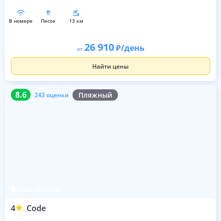
в номере
песок
13 км
26 910
/день
от
Найти цены
8.6
243 оценки
8.6
Пляжный
243 оценки
пляж Маенам
4
Code