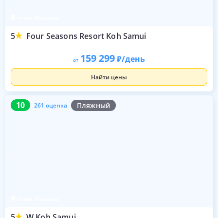
пляж Маенам
5
Four Seasons Resort Koh Samui
159 299
/день
от
Найти цены
10
261 оценка
10
Пляжный
261 оценка
пляж Маенам
5
W Koh Samui