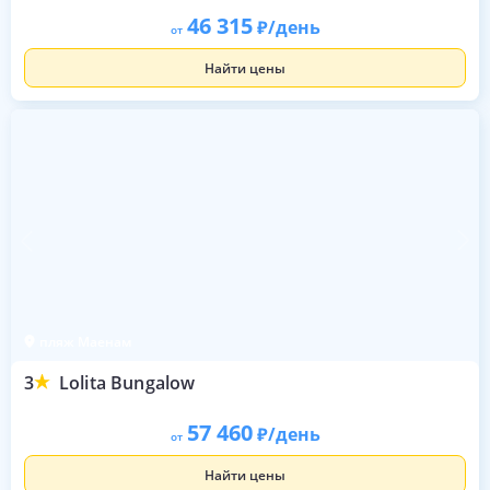
46 315
/день
от
Найти цены
пляж Маенам
3
Lolita Bungalow
57 460
/день
от
Найти цены