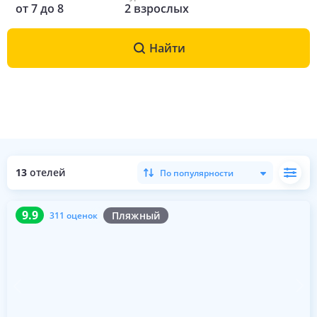
от
7
до
8
2
взрослых
Найти
13
отелей
По популярности
9.9
311 оценок
9.9
Пляжный
311 оценок