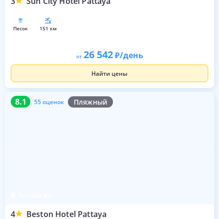
3
Sun City Hotel Pattaya
песок
151 км
26 542
/день
от
Найти цены
8.1
55 оценок
8.1
Пляжный
55 оценок
Паттайя Юг
4
Beston Hotel Pattaya