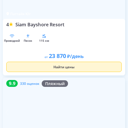
Паттайя Юг
4
Siam Bayshore Resort
проводной
песок
115 км
23 870
/день
от
Найти цены
9.9
330 оценок
9.9
Пляжный
330 оценок