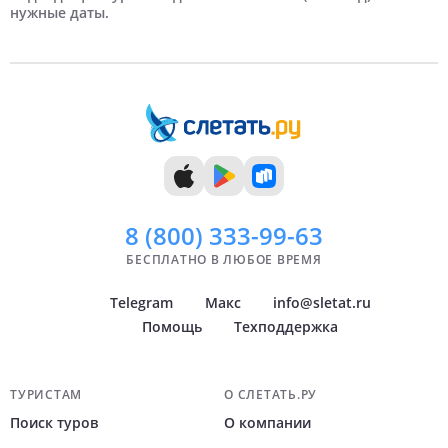
нужные даты.
9 дней
Июль
Краснодар
10 дней
Август
Самара
11 дней
Сентябрь
Челябинск
12 дней
Октябрь
Тюмень
13 дней
Ноябрь
Уфа
14 дней
Декабрь
Пермь
Показать
всё
8 (800)
333-99-63
БЕСПЛАТНО В ЛЮБОЕ ВРЕМЯ
Telegram
Макс
info@sletat.ru
Помощь
Техподдержка
Навигация по сайту
ТУРИСТАМ
О СЛЕТАТЬ.РУ
Поиск туров
О компании