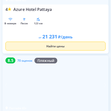
Паттайя Юг
4
Azure Hotel Pattaya
в номере
песок
123 км
21 231
/день
от
Найти цены
8.5
70 оценок
8.5
Пляжный
70 оценок
Паттайя Юг