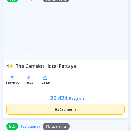
Паттайя Юг
4
The Camelot Hotel Pattaya
в номере
песок
125 км
20 424
/день
от
Найти цены
8.5
120 оценок
8.5
Пляжный
120 оценок