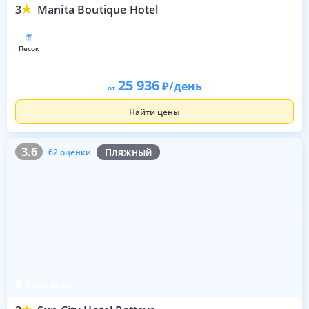
3
Manita Boutique Hotel
песок
25 936
/день
от
Найти цены
3.6
62 оценки
3.6
Пляжный
62 оценки
Паттайя Юг