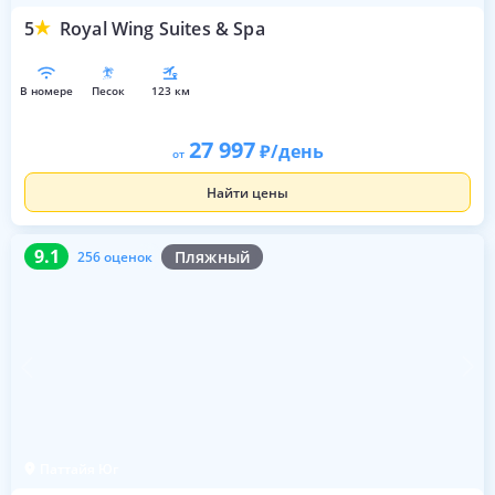
5
Royal Wing Suites & Spa
в номере
песок
123 км
27 997
/день
от
Найти цены
9.1
256 оценок
9.1
Пляжный
256 оценок
Паттайя Юг