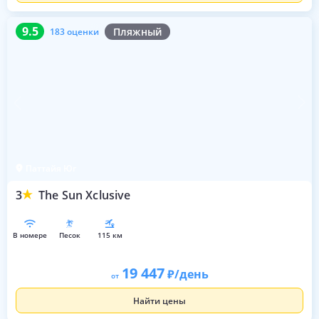
9.5
183 оценки
9.5
Пляжный
183 оценки
Паттайя Юг
3
The Sun Xclusive
в номере
песок
115 км
19 447
/день
от
Найти цены