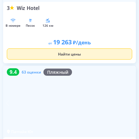
3
Wiz Hotel
в номере
песок
126 км
19 263
/день
от
Найти цены
9.4
63 оценки
9.4
Пляжный
63 оценки
Паттайя Юг