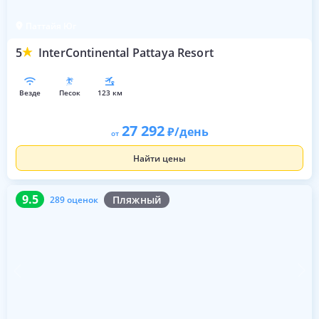
Паттайя Юг
5
InterContinental Pattaya Resort
везде
песок
123 км
27 292
/день
от
Найти цены
9.5
289 оценок
9.5
Пляжный
289 оценок