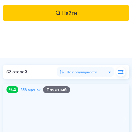
Найти
62
отелей
По популярности
9.4
358 оценок
9.4
Пляжный
358 оценок