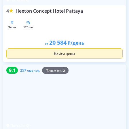
Паттайя Юг
4
Heeton Concept Hotel Pattaya
песок
120 км
20 584
/день
от
Найти цены
9.1
257 оценок
9.1
Пляжный
257 оценок
Паттайя Юг