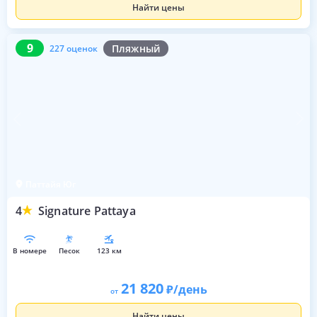
Найти цены
9
227 оценок
9
Пляжный
227 оценок
Паттайя Юг
4
Signature Pattaya
в номере
песок
123 км
21 820
/день
от
Найти цены