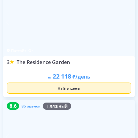
Паттайя Юг
3
The Residence Garden
22 118
/день
от
Найти цены
8.6
86 оценок
8.6
Пляжный
86 оценок