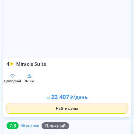
Паттайя Юг
4
Miracle Suite
проводной
87 км
22 407
/день
от
Найти цены
7.8
98 оценок
7.8
Пляжный
98 оценок