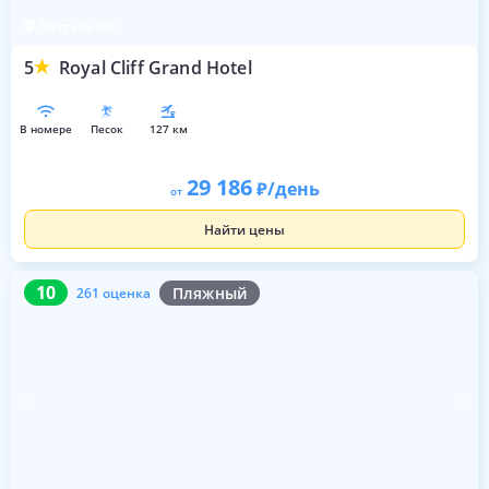
Паттайя Юг
5
Royal Cliff Grand Hotel
в номере
песок
127 км
29 186
/день
от
Найти цены
10
261 оценка
10
Пляжный
261 оценка