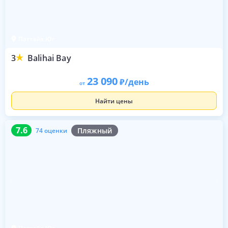
Паттайя Юг
3
Balihai Bay
23 090
/день
от
Найти цены
7.6
74 оценки
7.6
Пляжный
74 оценки