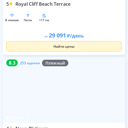
5
Royal Cliff Beach Terrace
в номере
песок
117 км
29 091
/день
от
Найти цены
8.3
253 оценки
8.3
Пляжный
253 оценки
Паттайя Юг