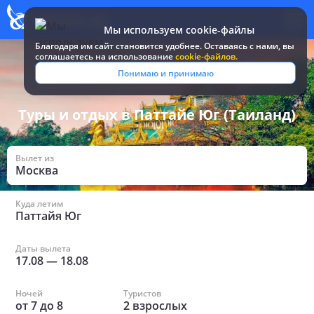
Мы используем cookie-файлы
Благодаря им сайт становится удобнее. Оставаясь c нами, вы
соглашаетесь на использование
cookie-файлов.
Все туры и путевки
/
Таиланд
/
в Паттайе Юг
Понимаю и принимаю
Туры и отдых в Паттайе Юг (Таиланд)
Вылет из
Москва
Куда летим
Паттайя Юг
Даты вылета
17.08
—
18.08
Ночей
Туристов
от
7
до
8
2
взрослых