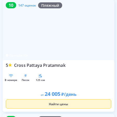
10
147 оценок
10
Пляжный
147 оценок
Паттайя Юг
5
Cross Pattaya Pratamnak
в номере
песок
125 км
24 005
/день
от
Найти цены
9.6
133 оценки