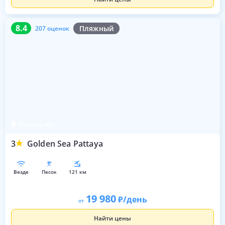
8.4
207 оценок
8.4
Пляжный
207 оценок
Паттайя Юг
3
Golden Sea Pattaya
везде
песок
121 км
19 980
/день
от
Найти цены