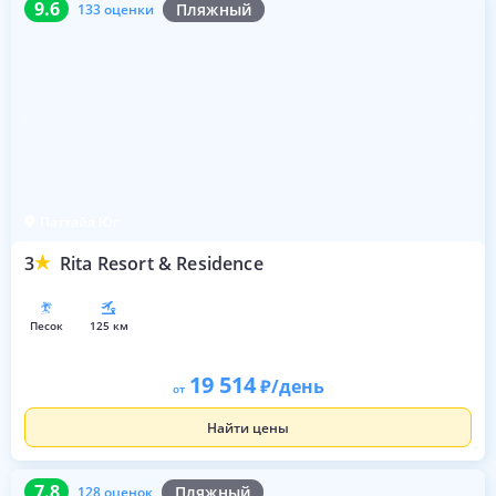
9.6
Пляжный
133 оценки
Паттайя Юг
3
Rita Resort & Residence
песок
125 км
19 514
/день
от
Найти цены
7.8
128 оценок
7.8
Пляжный
128 оценок