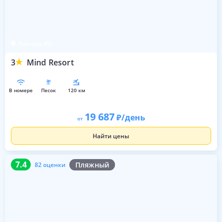
Паттайя Юг
3
Mind Resort
в номере
песок
120 км
19 687
/день
от
Найти цены
7.4
82 оценки
7.4
Пляжный
82 оценки