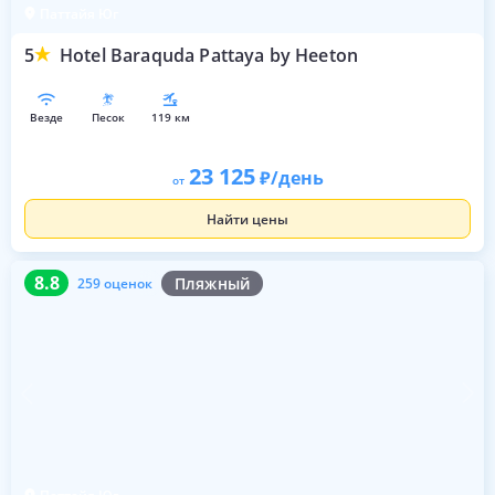
Паттайя Юг
5
Hotel Baraquda Pattaya by Heeton
везде
песок
119 км
23 125
/день
от
Найти цены
8.8
259 оценок
8.8
Пляжный
259 оценок