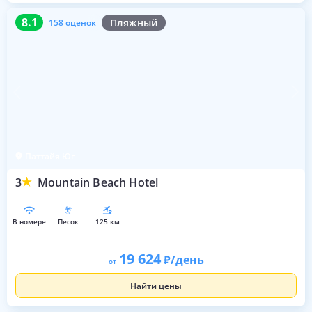
8.1
158 оценок
8.1
Пляжный
158 оценок
Паттайя Юг
3
Mountain Beach Hotel
в номере
песок
125 км
19 624
/день
от
Найти цены