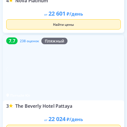
4
Nova Platinum
22 601
/день
от
Найти цены
7.7
238 оценок
7.7
Пляжный
238 оценок
Паттайя Юг
3
The Beverly Hotel Pattaya
22 024
/день
от