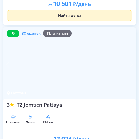
10 501
/день
от
Найти цены
9
38 оценок
9
Пляжный
38 оценок
Паттайя
3
T2 Jomtien Pattaya
в номере
песок
124 км
13 974