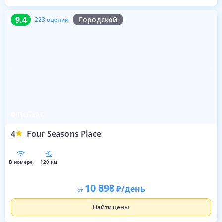
9.4
223 оценки
9.4
Городской
223 оценки
Паттайя
4
Four Seasons Place
в номере
120 км
10 898
/день
от
Найти цены