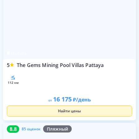
Паттайя
5
The Gems Mining Pool Villas Pattaya
112 км
16 175
/день
от
Найти цены
8.8
85 оценок
8.8
Пляжный
85 оценок