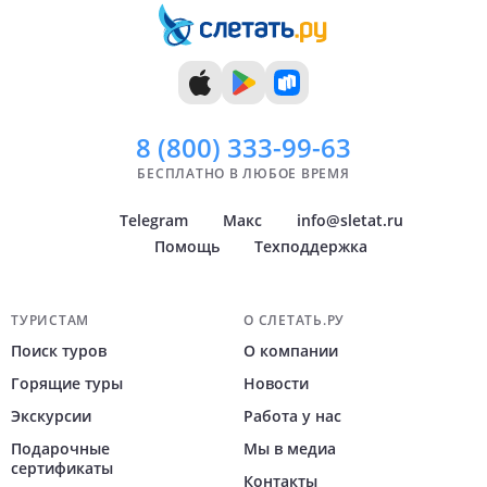
13 дней
Ноябрь
Уфа
14 дней
Декабрь
Пермь
Показать
всё
8 (800)
333-99-63
БЕСПЛАТНО В ЛЮБОЕ ВРЕМЯ
Telegram
Макс
info@sletat.ru
Помощь
Техподдержка
Навигация по сайту
ТУРИСТАМ
О СЛЕТАТЬ.РУ
Поиск туров
О компании
Горящие туры
Новости
Экскурсии
Работа у нас
Подарочные
Мы в медиа
сертификаты
Контакты