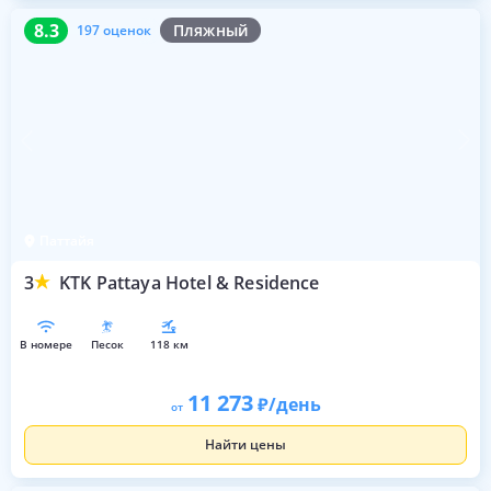
8.3
197 оценок
8.3
Пляжный
197 оценок
Паттайя
3
KTK Pattaya Hotel & Residence
в номере
песок
118 км
11 273
/день
от
Найти цены