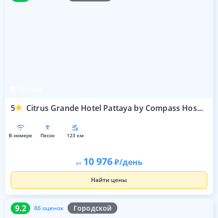
Паттайя
5
Citrus Grande Hotel Pattaya by Compass Hospitality
в номере
песок
123 км
10 976
/день
от
Найти цены
9.2
86 оценок
9.2
Городской
86 оценок