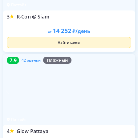
Паттайя
3
R-Con @ Siam
14 252
/день
от
Найти цены
7.9
42 оценки
7.9
Пляжный
42 оценки
Паттайя
4
Glow Pattaya