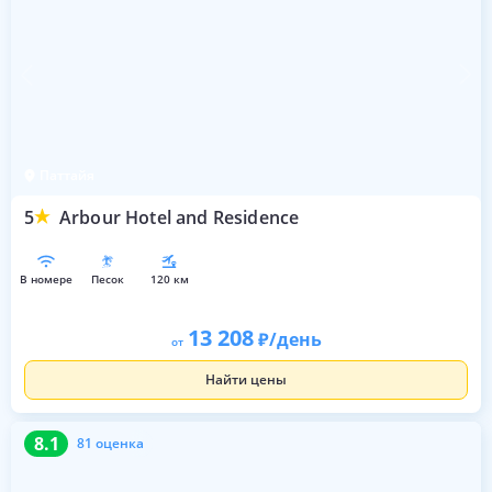
Паттайя
5
Arbour Hotel and Residence
в номере
песок
120 км
13 208
/день
от
Найти цены
8.1
81 оценка
8.1
81 оценка