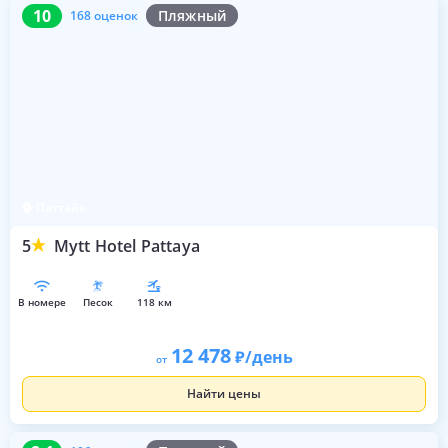
10
168 оценок
10
Пляжный
168 оценок
Паттайя
5
Mytt Hotel Pattaya
в номере
песок
118 км
12 478
/день
от
Найти цены
8.1
106 оценок