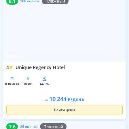
8.1
Пляжный
106 оценок
Паттайя
4
Unique Regency Hotel
в номере
песок
127 км
10 244
/день
от
Найти цены
7.6
89 оценок
7.6
Пляжный
89 оценок