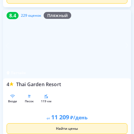
8.4
229 оценок
8.4
Пляжный
229 оценок
Паттайя
4
Thai Garden Resort
везде
песок
119 км
11 209
/день
от
Найти цены