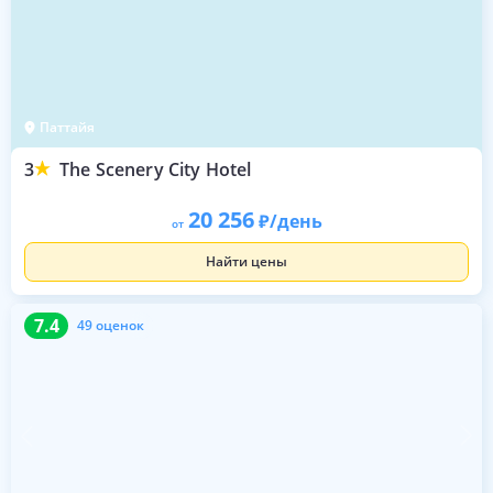
Паттайя
3
The Scenery City Hotel
20 256
/день
от
Найти цены
7.4
49 оценок
7.4
49 оценок