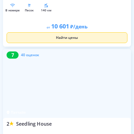
в номере
песок
140 км
10 601
/день
от
Найти цены
7
40 оценок
7
40 оценок
Паттайя
2
Seedling House