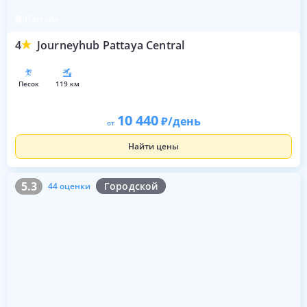
Паттайя
4
Journeyhub Pattaya Central
песок
119 км
10 440
/день
от
Найти цены
5.3
44 оценки
5.3
Городской
44 оценки