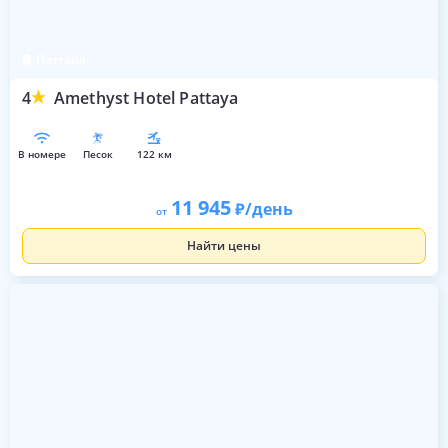
Паттайя
4
Amethyst Hotel Pattaya
в номере
песок
122 км
11 945
/день
от
Найти цены