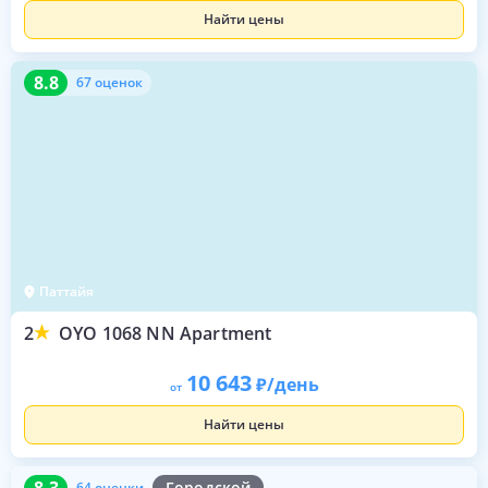
Найти цены
8.8
67 оценок
8.8
67 оценок
Паттайя
2
OYO 1068 NN Apartment
10 643
/день
от
Найти цены
8.3
64 оценки
8.3
Городской
64 оценки