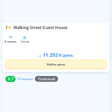
Паттайя
1
Walking Street Guest House
в номере
124 км
11 292
/день
от
Найти цены
9.7
72 оценки
9.7
Пляжный
72 оценки