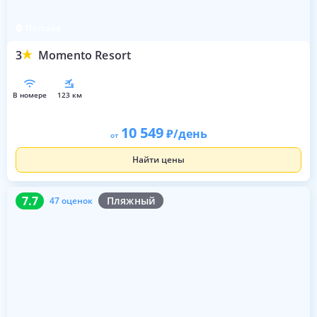
Паттайя
3
Momento Resort
в номере
123 км
10 549
/день
от
Найти цены
7.7
47 оценок
7.7
Пляжный
47 оценок