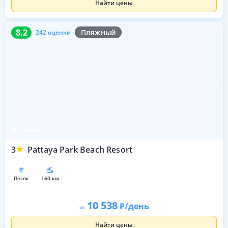
Найти цены
8.2
242 оценки
8.2
Пляжный
242 оценки
Паттайя
3
Pattaya Park Beach Resort
песок
160 км
10 538
/день
от
Найти цены