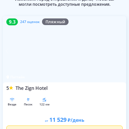
могли посмотреть доступные предложения.
9.3
247 оценок
9.3
Пляжный
247 оценок
Паттайя
5
The Zign Hotel
везде
песок
122 км
11 529
/день
от