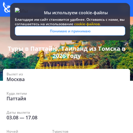
Мы используем cookie-файлы
Благодаря им сайт становится удобнее. Оставаясь c нами, вы
соглашаетесь на использование
cookie-файлов.
Все туры и путевки
/
Таиланд
/
в Паттайе из Томска
Понимаю и принимаю
Туры в Паттайю, Таиланд из Томска в
2026 году
Вылет из
Москва
Куда летим
Паттайя
Даты вылета
03.08
—
17.08
Ночей
Туристов