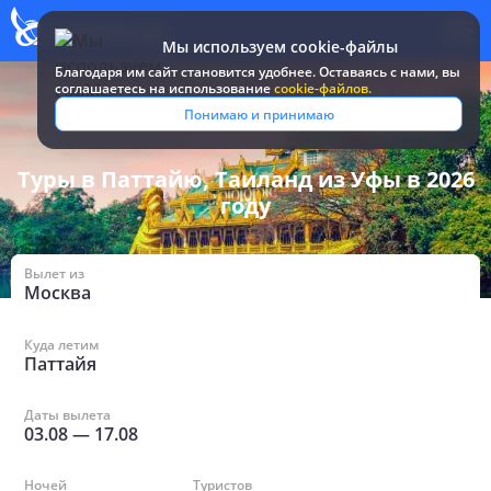
Мы используем cookie-файлы
Благодаря им сайт становится удобнее. Оставаясь c нами, вы
соглашаетесь на использование
cookie-файлов.
Все туры и путевки
/
Таиланд
/
в Паттайе из Уфы
Понимаю и принимаю
Туры в Паттайю, Таиланд из Уфы в 2026
году
Вылет из
Москва
Куда летим
Паттайя
Даты вылета
03.08
—
17.08
Ночей
Туристов