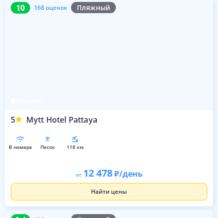
10
168 оценок
10
Пляжный
168 оценок
Паттайя
5
Mytt Hotel Pattaya
в номере
песок
118 км
12 478
/день
от
Найти цены
8.1
106 оценок