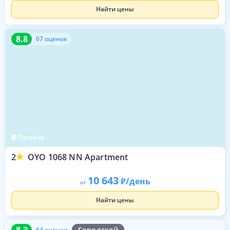
Найти цены
8.8
67 оценок
8.8
67 оценок
Паттайя
2
OYO 1068 NN Apartment
10 643
/день
от
Найти цены
8.3
64 оценки
8.3
Городской
64 оценки