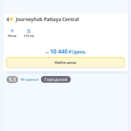
Паттайя
4
Journeyhub Pattaya Central
песок
119 км
10 440
/день
от
Найти цены
5.3
44 оценки
5.3
Городской
44 оценки