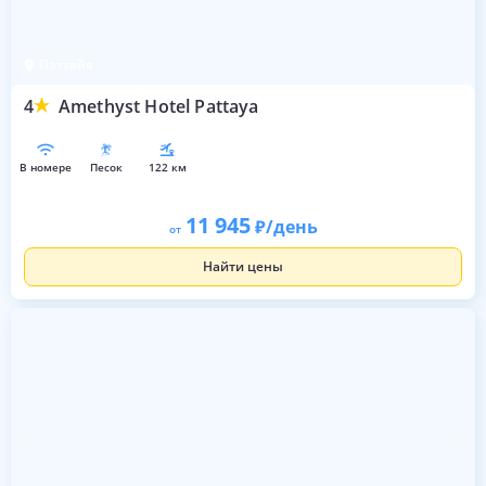
Паттайя
4
Amethyst Hotel Pattaya
в номере
песок
122 км
11 945
/день
от
Найти цены