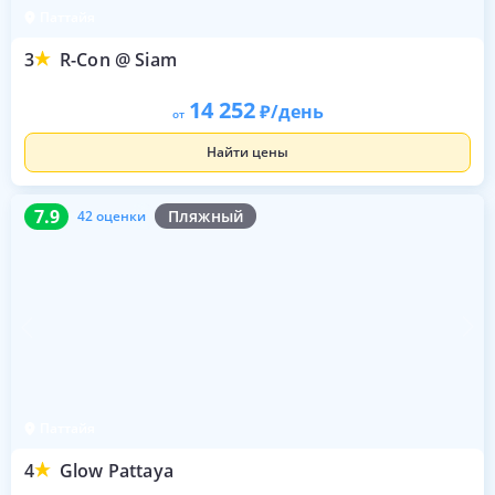
Паттайя
3
R-Con @ Siam
14 252
/день
от
Найти цены
7.9
42 оценки
7.9
Пляжный
42 оценки
Паттайя
4
Glow Pattaya