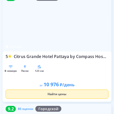
Паттайя
5
Citrus Grande Hotel Pattaya by Compass Hospitality
в номере
песок
123 км
10 976
/день
от
Найти цены
9.2
86 оценок
9.2
Городской
86 оценок