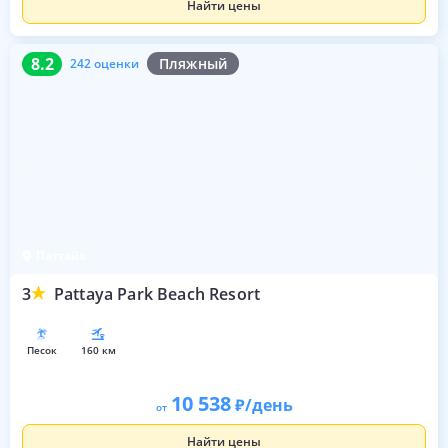
Найти цены
8.2
242 оценки
8.2
Пляжный
242 оценки
Паттайя
3
Pattaya Park Beach Resort
песок
160 км
10 538
/день
от
Найти цены