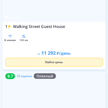
Паттайя
1
Walking Street Guest House
в номере
124 км
11 292
/день
от
Найти цены
9.7
72 оценки
9.7
Пляжный
72 оценки