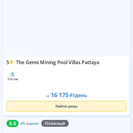
Паттайя
5
The Gems Mining Pool Villas Pattaya
112 км
16 175
/день
от
Найти цены
8.8
85 оценок
8.8
Пляжный
85 оценок