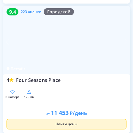
9.4
223 оценки
9.4
Городской
223 оценки
Паттайя
4
Four Seasons Place
в номере
120 км
11 453
/день
от
Найти цены