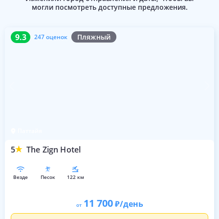
могли посмотреть доступные предложения.
9.3
247 оценок
9.3
Пляжный
247 оценок
Паттайя
5
The Zign Hotel
везде
песок
122 км
11 700
/день
от