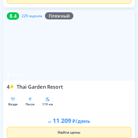
8.4
229 оценок
8.4
Пляжный
229 оценок
Паттайя
4
Thai Garden Resort
везде
песок
119 км
11 209
/день
от
Найти цены