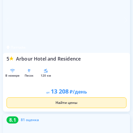
Паттайя
5
Arbour Hotel and Residence
в номере
песок
120 км
13 208
/день
от
Найти цены
8.1
81 оценка
8.1
81 оценка