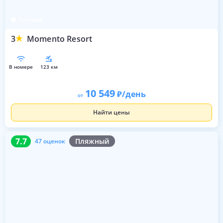
Паттайя
3
Momento Resort
в номере
123 км
10 549
/день
от
Найти цены
7.7
47 оценок
7.7
Пляжный
47 оценок