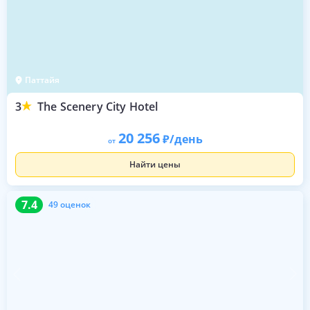
Паттайя
3
The Scenery City Hotel
20 256
/день
от
Найти цены
7.4
49 оценок
7.4
49 оценок