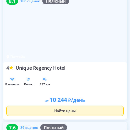
8.1
Пляжный
106 оценок
Паттайя
4
Unique Regency Hotel
в номере
песок
127 км
10 244
/день
от
Найти цены
7.6
89 оценок
7.6
Пляжный
89 оценок