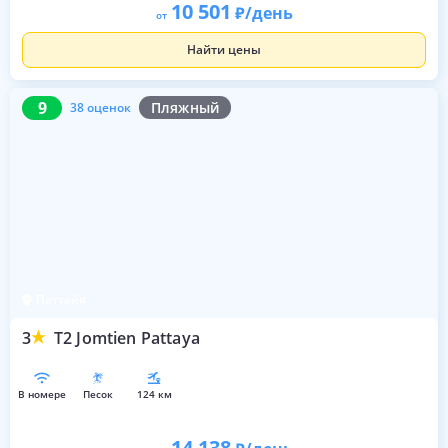
10 501
/день
от
Найти цены
9
38 оценок
9
Пляжный
38 оценок
Паттайя
3
T2 Jomtien Pattaya
в номере
песок
124 км
14 138