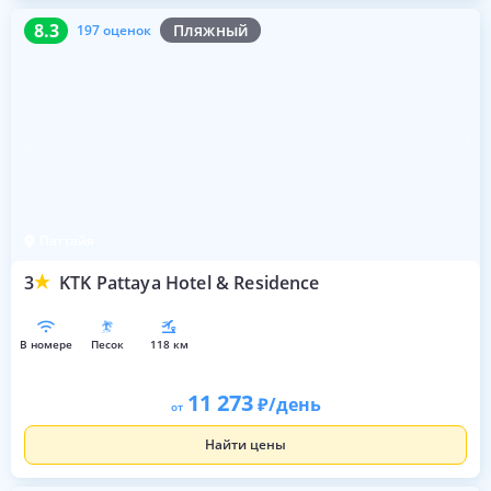
8.3
197 оценок
8.3
Пляжный
197 оценок
Паттайя
3
KTK Pattaya Hotel & Residence
в номере
песок
118 км
11 273
/день
от
Найти цены