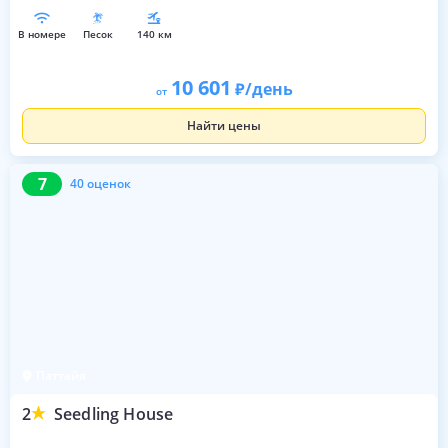
в номере
песок
140 км
10 601
/день
от
Найти цены
7
40 оценок
7
40 оценок
Паттайя
2
Seedling House