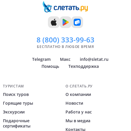
13 дней
Ноябрь
Уфа
14 дней
Декабрь
Пермь
Показать
всё
8 (800)
333-99-63
БЕСПЛАТНО В ЛЮБОЕ ВРЕМЯ
Telegram
Макс
info@sletat.ru
Помощь
Техподдержка
Навигация по сайту
ТУРИСТАМ
О СЛЕТАТЬ.РУ
Поиск туров
О компании
Горящие туры
Новости
Экскурсии
Работа у нас
Подарочные
Мы в медиа
сертификаты
Контакты