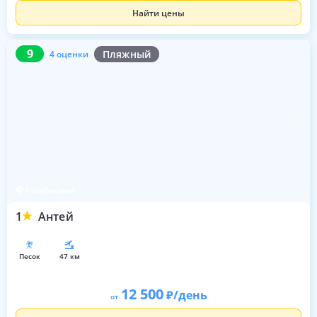
Найти цены
9
4 оценки
9
Пляжный
4 оценки
Голубицкая
1
Антей
песок
47 км
12 500
/день
от