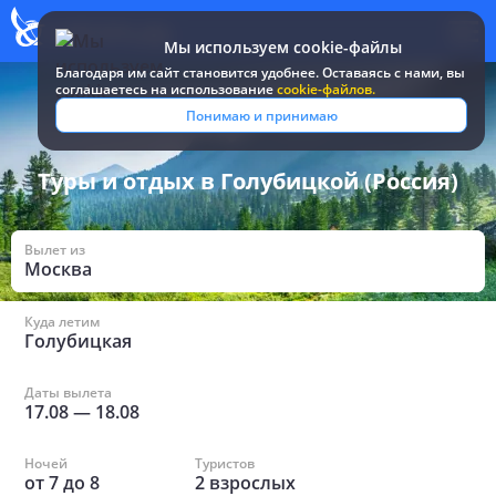
Мы используем cookie-файлы
Благодаря им сайт становится удобнее. Оставаясь c нами, вы
соглашаетесь на использование
cookie-файлов.
Все туры и путевки
/
Россия
/
в Голубицкой
Понимаю и принимаю
Туры и отдых в Голубицкой (Россия)
Вылет из
Москва
Куда летим
Голубицкая
Даты вылета
17.08
—
18.08
Ночей
Туристов
от
7
до
8
2
взрослых