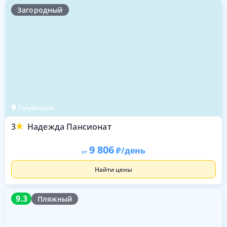
Загородный
Голубицкая
3
Надежда Пансионат
9 806
/день
от
Найти цены
9.3
9.3
Пляжный