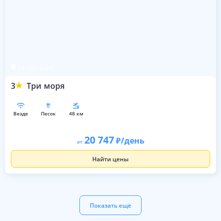
Голубицкая
3
Три моря
везде
песок
48 км
20 747
/день
от
Найти цены
Показать ещё