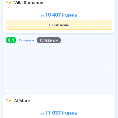
1
Villa Romanov
10 407
/день
от
Найти цены
8.1
15 оценок
8.1
Пляжный
15 оценок
Голубицкая
1
Al Mare
11 037
/день
от