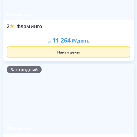
Голубицкая
2
Фламинго
11 264
/день
от
Найти цены
Загородный
Голубицкая