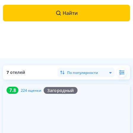
Найти
7
отелей
По популярности
7.8
224 оценки
7.8
Загородный
224 оценки