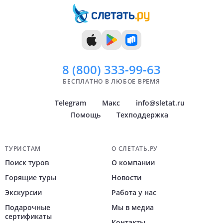
11 дней
Уфа
12 дней
Архангельск
Показать
Показать
всё
всё
8 (800)
333-99-63
БЕСПЛАТНО В ЛЮБОЕ ВРЕМЯ
Telegram
Макс
info@sletat.ru
Помощь
Техподдержка
Навигация по сайту
ТУРИСТАМ
О СЛЕТАТЬ.РУ
Поиск туров
О компании
Горящие туры
Новости
Экскурсии
Работа у нас
Подарочные
Мы в медиа
сертификаты
Контакты