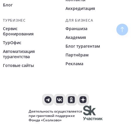
Блог
Аккредитация
ТУРБИЗНЕС
ДЛЯ БИЗНЕСА
Сервис
Франшиза
Наве
бронирования
Академия
ТурОфис
Блог турагентам
Автоматизация
Партнёрам
турагентства
Реклама
Готовые сайты
Деятельность осуществляется
при грантовой поддержке
Фонда «Сколково»