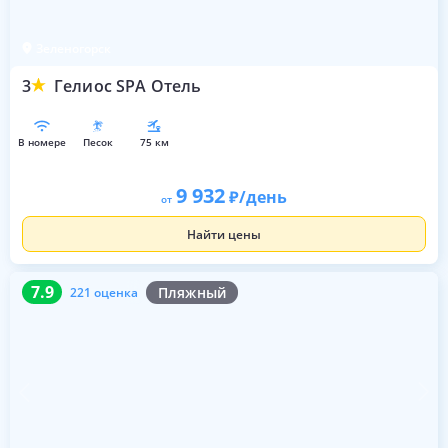
Зеленогорск
3
Гелиос SPA Отель
в номере
песок
75 км
9 932
/день
от
Найти цены
7.9
221 оценка
7.9
Пляжный
221 оценка