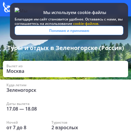
Мы используем cookie-файлы
Благодаря им сайт становится удобнее. Оставаясь c нами, вы
соглашаетесь на использование
cookie-файлов.
Все туры и путевки
/
Россия
/
в Зеленогорске
Понимаю и принимаю
Туры и отдых в Зеленогорске (Россия)
Вылет из
Москва
Куда летим
Зеленогорск
Даты вылета
17.08
—
18.08
Ночей
Туристов
от
7
до
8
2
взрослых