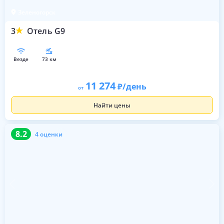
Зеленогорск
3
Отель G9
везде
73 км
11 274
/день
от
Найти цены
8.2
4 оценки
8.2
4 оценки