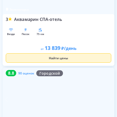
Зеленогорск
3
Аквамарин СПА-отель
везде
песок
75 км
13 839
/день
от
Найти цены
8.8
90 оценок
8.8
Городской
90 оценок