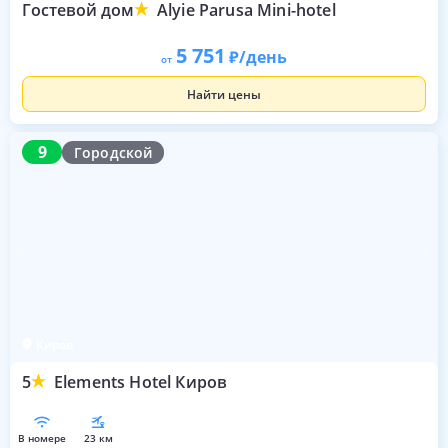
Гостевой дом
Alyie Parusa Mini-hotel
5 751
/день
от
Найти цены
9
9
Городской
Киров
5
Elements Hotel Киров
в номере
23 км