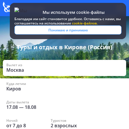
Мы используем cookie-файлы
Благодаря им сайт становится удобнее. Оставаясь c нами, вы
соглашаетесь на использование
cookie-файлов.
Все туры и путевки
/
Россия
/
в Кирове
Понимаю и принимаю
Туры и отдых в Кирове (Россия)
Вылет из
Москва
Куда летим
Киров
Даты вылета
17.08
—
18.08
Ночей
Туристов
от
7
до
8
2
взрослых