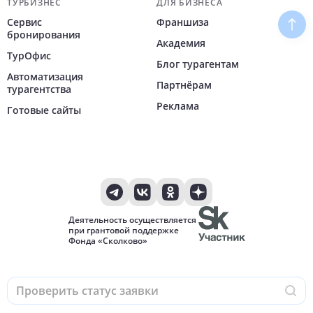
ТУРБИЗНЕС
ДЛЯ БИЗНЕСА
Сервис
Франшиза
Наве
бронирования
Академия
ТурОфис
Блог турагентам
Автоматизация
Партнёрам
турагентства
Реклама
Готовые сайты
Деятельность осуществляется
при грантовой поддержке
Фонда «Сколково»