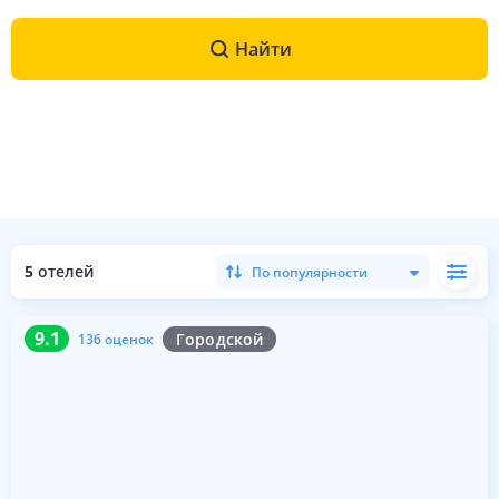
Найти
5
отелей
По популярности
9.1
136 оценок
9.1
Городской
136 оценок