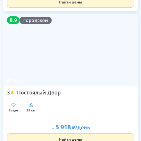
Найти цены
8.9
8.9
Городской
Киров
3
Постоялый Двор
везде
25 км
5 918
/день
от
Найти цены