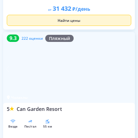
31 432
/день
от
Найти цены
9.3
222 оценки
9.3
Пляжный
222 оценки
Чолаклы
5
Can Garden Resort
везде
пес/гал
55 км