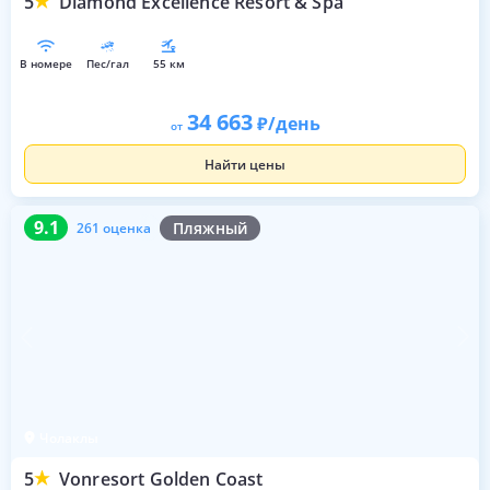
5
Diamond Excellence Resort & Spa
в номере
пес/гал
55 км
34 663
/день
от
Найти цены
9.1
261 оценка
9.1
Пляжный
261 оценка
Чолаклы
5
Vonresort Golden Coast