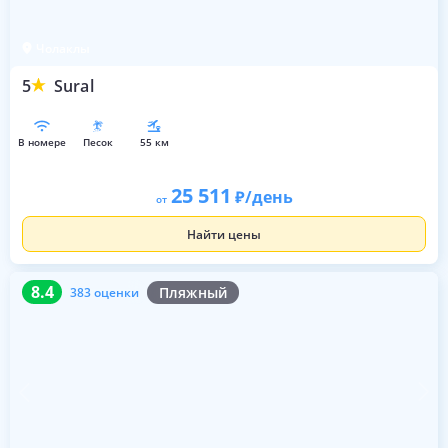
Чолаклы
5
Sural
в номере
песок
55 км
25 511
/день
от
Найти цены
8.4
383 оценки
8.4
Пляжный
383 оценки