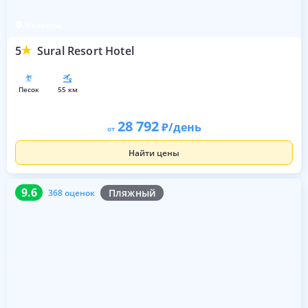
Чолаклы
5
Sural Resort Hotel
песок
55 км
28 792
/день
от
Найти цены
9.6
368 оценок
9.6
Пляжный
368 оценок