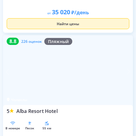
35 020
/день
от
Найти цены
8.8
226 оценок
8.8
Пляжный
226 оценок
Чолаклы
5
Alba Resort Hotel
в номере
песок
55 км