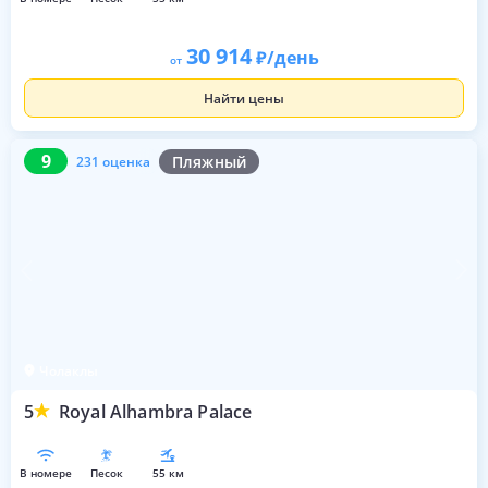
30 914
/день
от
Найти цены
9
231 оценка
9
Пляжный
231 оценка
Чолаклы
5
Royal Alhambra Palace
в номере
песок
55 км