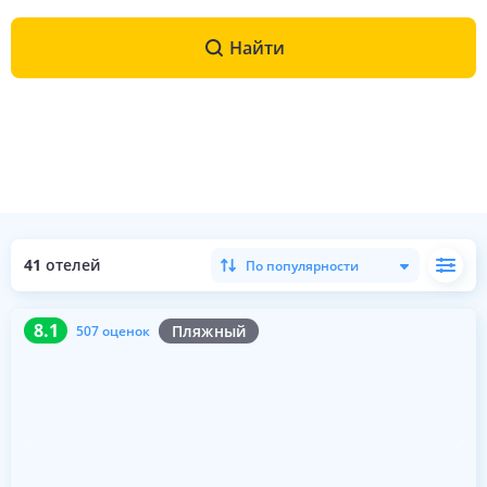
Найти
41
отелей
По популярности
8.1
507 оценок
8.1
Пляжный
507 оценок