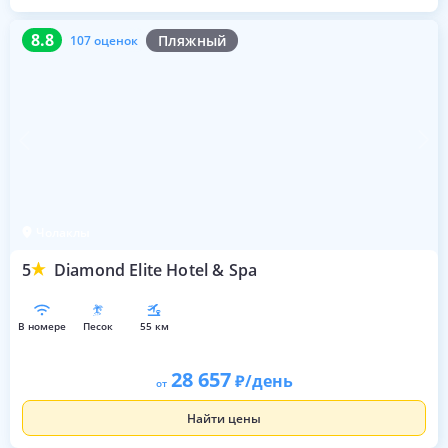
8.8
107 оценок
8.8
Пляжный
107 оценок
Чолаклы
5
Diamond Elite Hotel & Spa
в номере
песок
55 км
28 657
/день
от
Найти цены