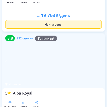
везде
песок
60 км
19 763
/день
от
Найти цены
8.8
232 оценки
8.8
Пляжный
232 оценки
Чолаклы
5
Alba Royal
в номере
песок
55 км