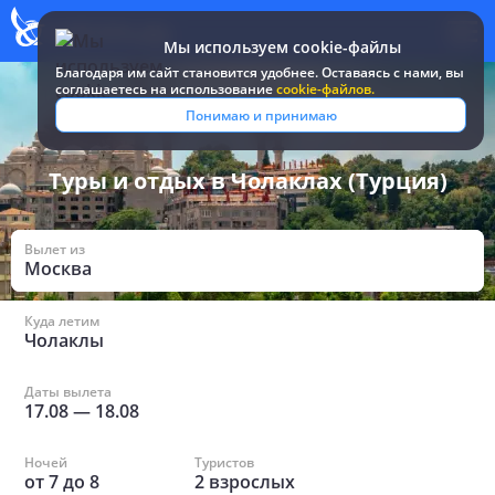
Мы используем cookie-файлы
Благодаря им сайт становится удобнее. Оставаясь c нами, вы
соглашаетесь на использование
cookie-файлов.
Все туры и путевки
/
Турция
/
в Чолаклах
Понимаю и принимаю
Туры и отдых в Чолаклах (Турция)
Вылет из
Москва
Куда летим
Чолаклы
Даты вылета
17.08
—
18.08
Ночей
Туристов
от
7
до
8
2
взрослых