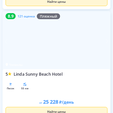
Найти цены
8.9
121 оценка
8.9
Пляжный
121 оценка
Чолаклы
5
Linda Sunny Beach Hotel
песок
55 км
25 228
/день
от
Найти цены