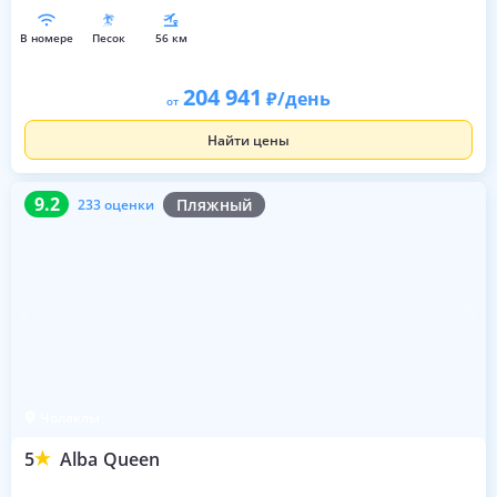
в номере
песок
56 км
204 941
/день
от
Найти цены
9.2
233 оценки
9.2
Пляжный
233 оценки
Чолаклы
5
Alba Queen