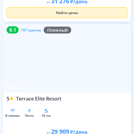
31 276
/день
от
Найти цены
9.1
197 оценок
9.1
Пляжный
197 оценок
Чолаклы
5
Terrace Elite Resort
в номере
песок
50 км
29 909
/день
от