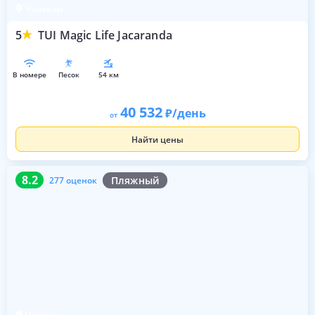
Чолаклы
5
TUI Magic Life Jacaranda
в номере
песок
54 км
40 532
/день
от
Найти цены
8.2
277 оценок
8.2
Пляжный
277 оценок