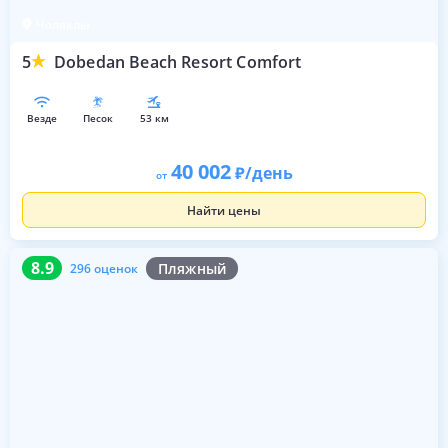
Чолаклы
5
Dobedan Beach Resort Comfort
везде
песок
53 км
40 002
/день
от
Найти цены
8.9
296 оценок
8.9
Пляжный
296 оценок