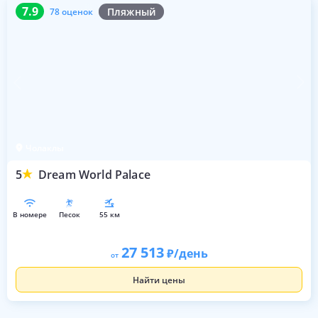
7.9
78 оценок
7.9
Пляжный
78 оценок
Чолаклы
5
Dream World Palace
в номере
песок
55 км
27 513
/день
от
Найти цены