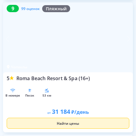
9
99 оценок
9
Пляжный
99 оценок
Чолаклы
5
Roma Beach Resort & Spa (16+)
в номере
песок
53 км
31 184
/день
от
Найти цены