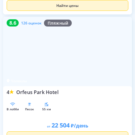
Найти цены
8.6
126 оценок
8.6
Пляжный
126 оценок
Чолаклы
4
Orfeus Park Hotel
в лобби
песок
55 км
22 504
/день
от