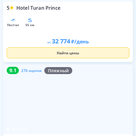
5
Hotel Turan Prince
пес/гал
55 км
32 774
/день
от
Найти цены
9.1
276 оценок
9.1
Пляжный
276 оценок
Чолаклы