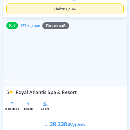
Найти цены
8.7
177 оценок
8.7
Пляжный
177 оценок
Чолаклы
5
Royal Atlantis Spa & Resort
в номере
песок
53 км
28 238
/день
от