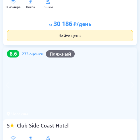
в номере
песок
55 км
30 186
/день
от
Найти цены
8.6
233 оценки
8.6
Пляжный
233 оценки
Чолаклы
5
Club Side Coast Hotel