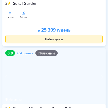
3
Sural Garden
песок
55 км
25 309
/день
от
Найти цены
8.9
264 оценки
8.9
Пляжный
264 оценки
Чолаклы