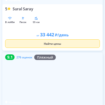
Чолаклы
5
Sural Saray
в лобби
песок
55 км
33 442
/день
от
Найти цены
9.1
276 оценок
9.1
Пляжный
276 оценок
Чолаклы