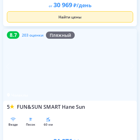
30 969
/день
от
Найти цены
8.7
203 оценки
8.7
Пляжный
203 оценки
Чолаклы
5
FUN&SUN SMART Hane Sun
везде
песок
60 км