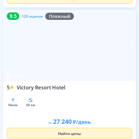
9.5
120 оценок
9.5
Пляжный
120 оценок
Чолаклы
5
Victory Resort Hotel
песок
50 км
27 240
/день
от
Найти цены