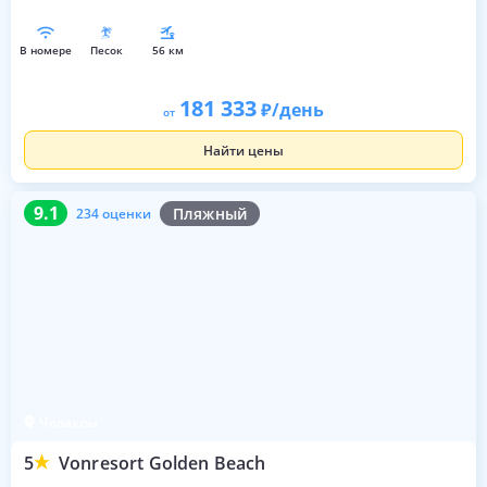
в номере
песок
56 км
181 333
/день
от
Найти цены
9.1
234 оценки
9.1
Пляжный
234 оценки
Чолаклы
5
Vonresort Golden Beach