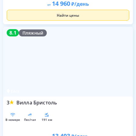
14 960
/день
от
Найти цены
8.1
8.1
Пляжный
Ейск
3
Вилла Бристоль
в номере
пес/гал
191 км
13 403