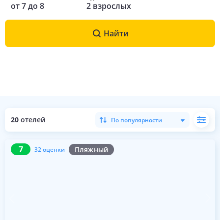
от
7
до
8
2
взрослых
Найти
20
отелей
По популярности
7
32 оценки
7
Пляжный
32 оценки