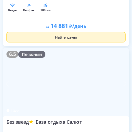
везде
пес/рак
180 км
14 881
/день
от
Найти цены
6.5
6.5
Пляжный
Ейск
Без звезд
База отдыха Салют