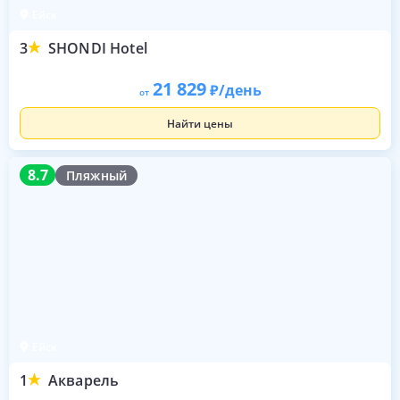
Ейск
3
SHONDI Hotel
21 829
/день
от
Найти цены
8.7
8.7
Пляжный
Ейск
1
Акварель