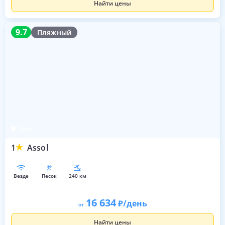
Найти цены
9.7
9.7
Пляжный
Ейск
1
Assol
везде
песок
240 км
16 634
/день
от
Найти цены