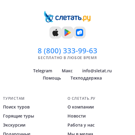
9 дней
Ноябрь
Челябинск
10 дней
Декабрь
Тюмень
11 дней
Уфа
12 дней
Архангельск
Показать
Показать
всё
всё
8 (800)
333-99-63
БЕСПЛАТНО В ЛЮБОЕ ВРЕМЯ
Telegram
Макс
info@sletat.ru
Помощь
Техподдержка
Навигация по сайту
ТУРИСТАМ
О СЛЕТАТЬ.РУ
Поиск туров
О компании
Горящие туры
Новости
Экскурсии
Работа у нас
Подарочные
Мы в медиа