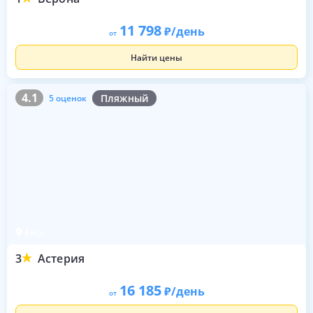
11 798
/день
от
Найти цены
4.1
5 оценок
4.1
Пляжный
5 оценок
Ейск
3
Астерия
16 185
/день
от