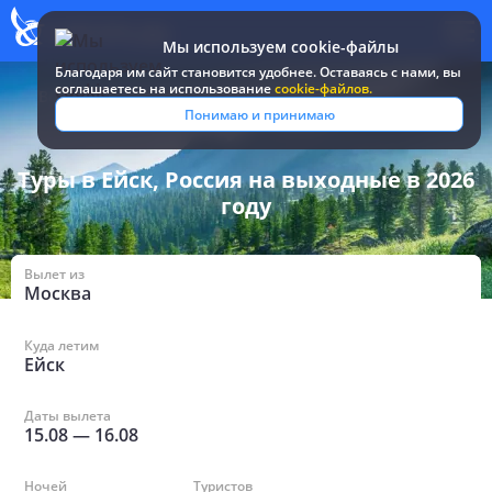
Мы используем cookie-файлы
Благодаря им сайт становится удобнее. Оставаясь c нами, вы
соглашаетесь на использование
cookie-файлов.
Все туры и путевки
/
Россия
/
в Ейске на выходные
Понимаю и принимаю
Туры в Ейск, Россия на выходные в 2026
году
Вылет из
Москва
Куда летим
Ейск
Даты вылета
15.08
—
16.08
Ночей
Туристов