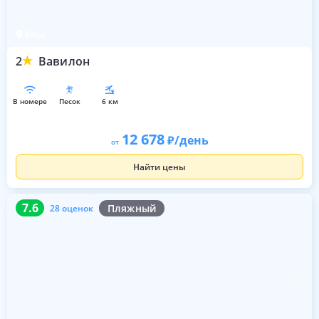
Ейск
2
Вавилон
в номере
песок
6 км
12 678
/день
от
Найти цены
7.6
28 оценок
7.6
Пляжный
28 оценок