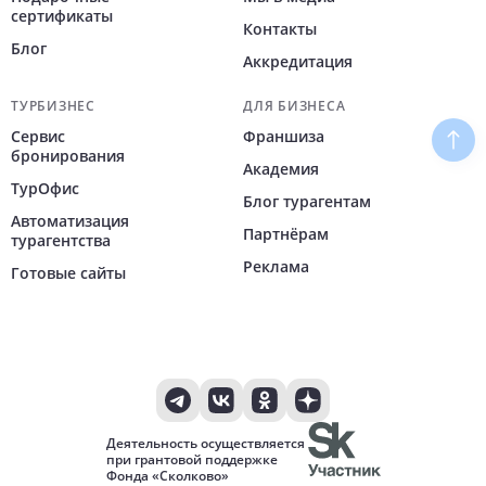
сертификаты
Контакты
Блог
Аккредитация
ТУРБИЗНЕС
ДЛЯ БИЗНЕСА
Сервис
Франшиза
Наве
бронирования
Академия
ТурОфис
Блог турагентам
Автоматизация
Партнёрам
турагентства
Реклама
Готовые сайты
Деятельность осуществляется
при грантовой поддержке
Фонда «Сколково»