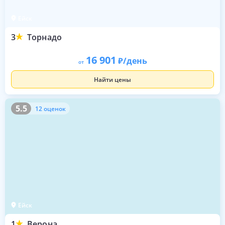
Ейск
3
Торнадо
16 901
/день
от
Найти цены
5.5
12 оценок
5.5
12 оценок
Ейск
1
Верона