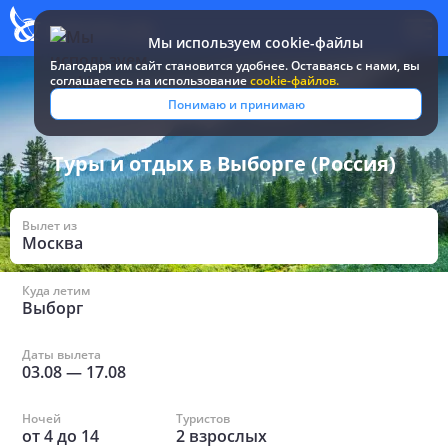
Мы используем cookie-файлы
Благодаря им сайт становится удобнее. Оставаясь c нами, вы
соглашаетесь на использование
cookie-файлов.
Все туры и путевки
/
Россия
/
в Выборге
Понимаю и принимаю
Туры и отдых в Выборге (Россия)
Вылет из
Москва
Куда летим
Выборг
Даты вылета
03.08
—
17.08
Ночей
Туристов
от
4
до
14
2
взрослых