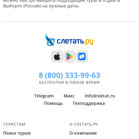
можно быстро выбрать подходящие туры и отдых в
Выборге (Россия) на нужные даты.
7 дней
Сентябрь
Краснодар
8 дней
Октябрь
Самара
9 дней
Ноябрь
Челябинск
10 дней
Декабрь
Тюмень
11 дней
Уфа
12 дней
Архангельск
Показать
Показать
всё
всё
8 (800)
333-99-63
БЕСПЛАТНО В ЛЮБОЕ ВРЕМЯ
Telegram
Макс
info@sletat.ru
Помощь
Техподдержка
Навигация по сайту
ТУРИСТАМ
О СЛЕТАТЬ.РУ
Поиск туров
О компании