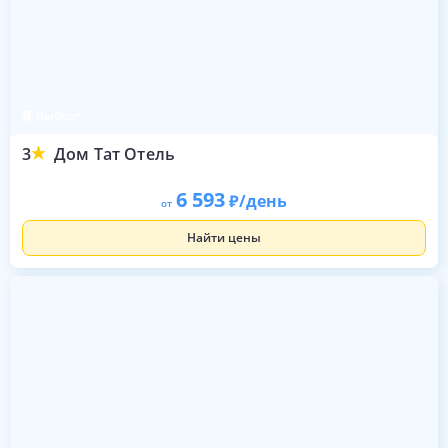
Выборг
3
Дом Тат Отель
6 593
/день
от
Найти цены