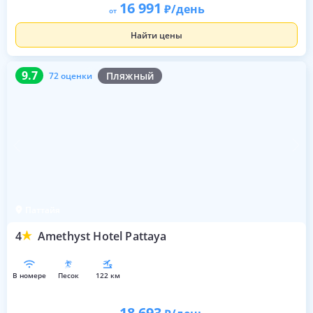
16 991
/день
от
Найти цены
9.7
72 оценки
9.7
Пляжный
72 оценки
Паттайя
4
Amethyst Hotel Pattaya
в номере
песок
122 км
18 693