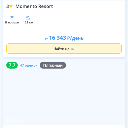
3
Momento Resort
в номере
123 км
16 343
/день
от
Найти цены
7.7
47 оценок
7.7
Пляжный
47 оценок
Паттайя