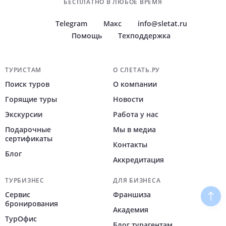
БЕСПЛАТНО В ЛЮБОЕ ВРЕМЯ
Telegram
Макс
info@sletat.ru
Помощь
Техподдержка
Навигация по сайту
ТУРИСТАМ
О СЛЕТАТЬ.РУ
Поиск туров
О компании
Горящие туры
Новости
Экскурсии
Работа у нас
Подарочные
Мы в медиа
сертификаты
Контакты
Блог
Аккредитация
ТУРБИЗНЕС
ДЛЯ БИЗНЕСА
Сервис
Франшиза
Наве
бронирования
Академия
ТурОфис
Блог турагентам