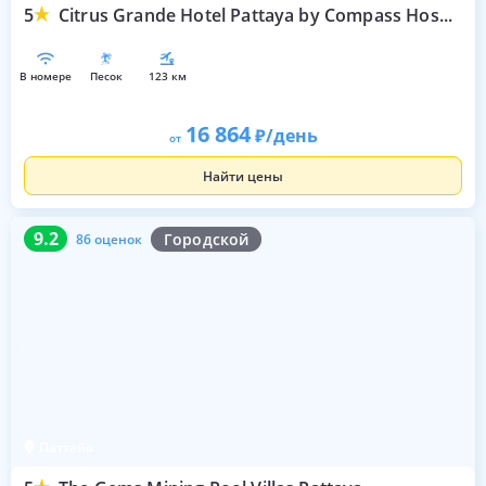
5
Citrus Grande Hotel Pattaya by Compass Hospitality
в номере
песок
123 км
16 864
/день
от
Найти цены
9.2
86 оценок
9.2
Городской
86 оценок
Паттайя