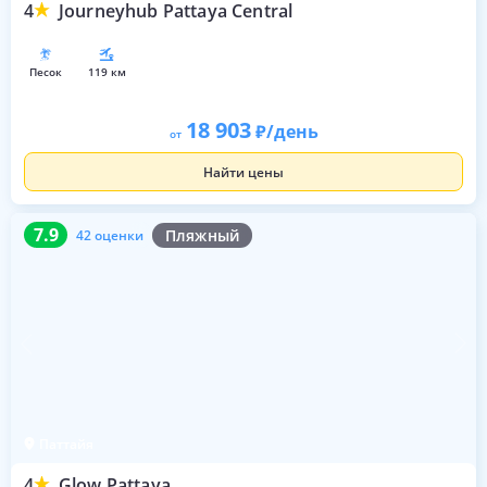
4
Journeyhub Pattaya Central
песок
119 км
18 903
/день
от
Найти цены
7.9
42 оценки
7.9
Пляжный
42 оценки
Паттайя
4
Glow Pattaya