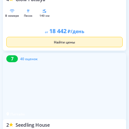
в номере
песок
140 км
18 442
/день
от
Найти цены
7
40 оценок
7
40 оценок
Паттайя
2
Seedling House