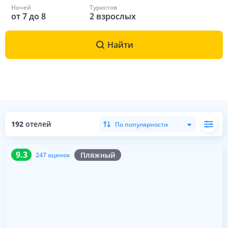
Ночей
Туристов
от
7
до
8
2
взрослых
Найти
192
отелей
По популярности
9.3
247 оценок
9.3
Пляжный
247 оценок