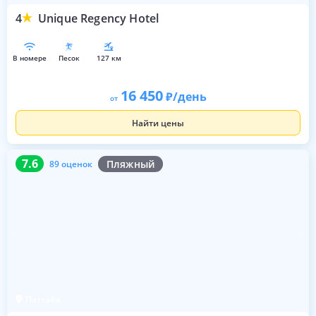
4
Unique Regency Hotel
в номере
песок
127 км
16 450
/день
от
Найти цены
7.6
89 оценок
7.6
Пляжный
89 оценок
Паттайя