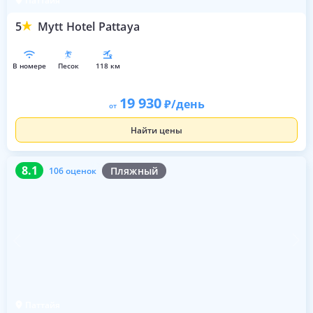
Паттайя
5
Mytt Hotel Pattaya
в номере
песок
118 км
19 930
/день
от
Найти цены
8.1
106 оценок
8.1
Пляжный
106 оценок
Паттайя