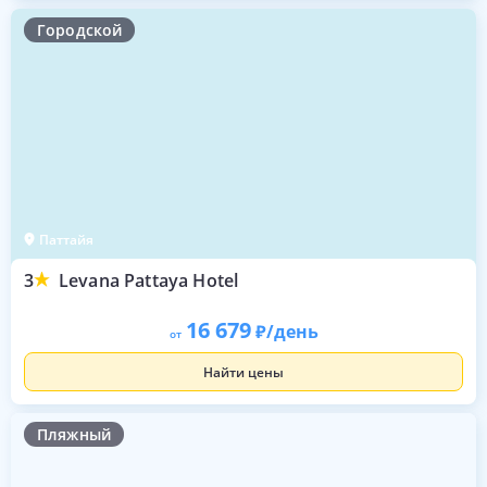
Городской
Паттайя
3
Levana Pattaya Hotel
16 679
/день
от
Найти цены
Пляжный