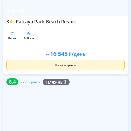
Паттайя
3
Pattaya Park Beach Resort
песок
160 км
16 545
/день
от
Найти цены
8.4
229 оценок
8.4
Пляжный
229 оценок