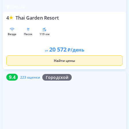
Паттайя
4
Thai Garden Resort
везде
песок
119 км
20 572
/день
от
Найти цены
9.4
223 оценки
9.4
Городской
223 оценки