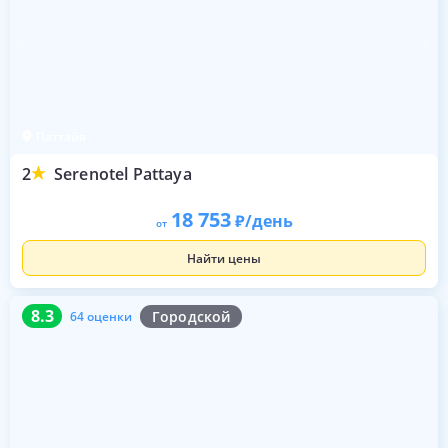
Паттайя
2
Serenotel Pattaya
18 753
/день
от
Найти цены
8.3
64 оценки
8.3
Городской
64 оценки