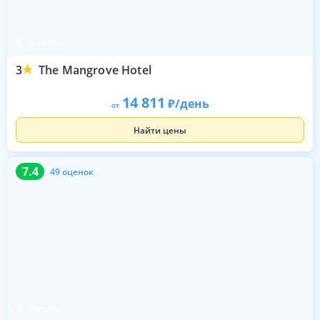
Паттайя
3
The Mangrove Hotel
14 811
/день
от
Найти цены
7.4
49 оценок
7.4
49 оценок
Паттайя