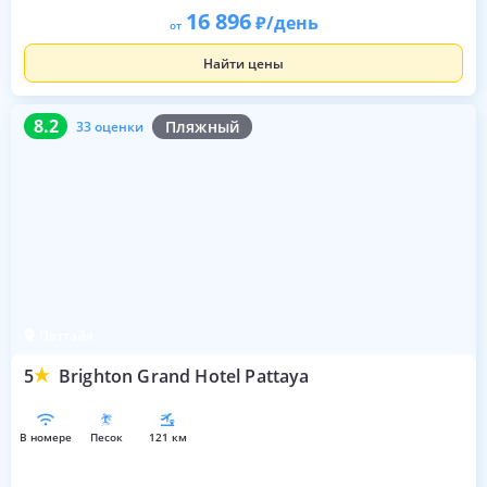
16 896
/день
от
Найти цены
8.2
33 оценки
8.2
Пляжный
33 оценки
Паттайя
5
Brighton Grand Hotel Pattaya
в номере
песок
121 км