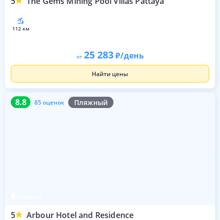
5
The Gems Mining Pool Villas Pattaya
112 км
25 283
/день
от
Найти цены
8.8
85 оценок
8.8
Пляжный
85 оценок
Паттайя
5
Arbour Hotel and Residence