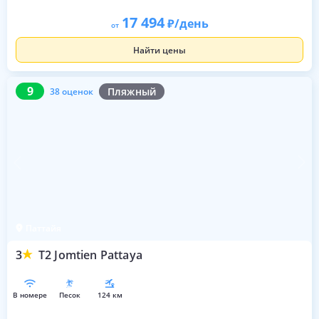
17 494
/день
от
Найти цены
9
38 оценок
9
Пляжный
38 оценок
Паттайя
3
T2 Jomtien Pattaya
в номере
песок
124 км