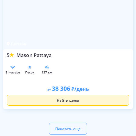
Паттайя
5
Mason Pattaya
в номере
песок
137 км
38 306
/день
от
Найти цены
Показать ещё