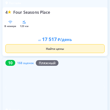
Паттайя
4
Four Seasons Place
в номере
120 км
17 517
/день
от
Найти цены
10
168 оценок
10
Пляжный
168 оценок