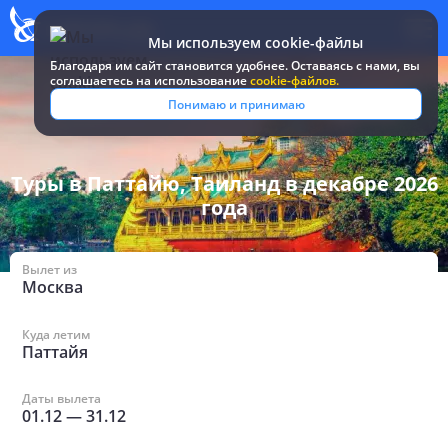
Мы используем cookie-файлы
Благодаря им сайт становится удобнее. Оставаясь c нами, вы
соглашаетесь на использование
cookie-файлов.
Все туры и
Таиланд
/
в Паттайе в декабре 2026
Понимаю и принимаю
путевки
/
года
Туры в Паттайю, Таиланд в декабре 2026
года
Вылет из
Москва
Куда летим
Паттайя
Даты вылета
01.12
—
31.12