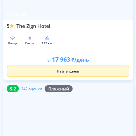
Паттайя
5
The Zign Hotel
везде
песок
122 км
17 963
/день
от
Найти цены
8.2
242 оценки
8.2
Пляжный
242 оценки