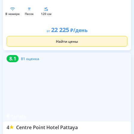
в номере
песок
120 км
22 225
/день
от
Найти цены
8.1
81 оценка
8.1
81 оценка
Паттайя
4
Centre Point Hotel Pattaya