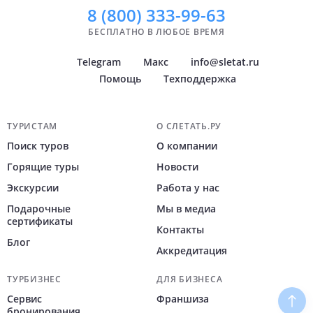
Показать
Показать
всё
всё
8 (800)
333-99-63
БЕСПЛАТНО В ЛЮБОЕ ВРЕМЯ
Telegram
Макс
info@sletat.ru
Помощь
Техподдержка
Навигация по сайту
ТУРИСТАМ
О СЛЕТАТЬ.РУ
Поиск туров
О компании
Горящие туры
Новости
Экскурсии
Работа у нас
Подарочные
Мы в медиа
сертификаты
Контакты
Блог
Аккредитация
ТУРБИЗНЕС
ДЛЯ БИЗНЕСА
Сервис
Франшиза
Наве
бронирования