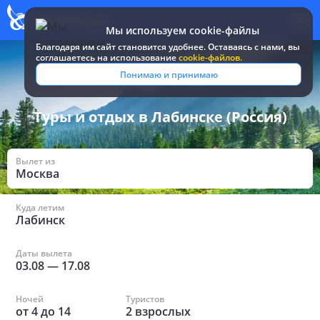
Мы используем cookie-файлы
Благодаря им сайт становится удобнее. Оставаясь c нами, вы
соглашаетесь на использование
cookie-файлов.
Все туры и путевки
/
Россия
/
в Лабинске
Понимаю и принимаю
Туры и отдых в Лабинске (Россия)
Вылет из
Москва
Куда летим
Лабинск
Даты вылета
03.08
—
17.08
Ночей
Туристов
от
4
до
14
2
взрослых