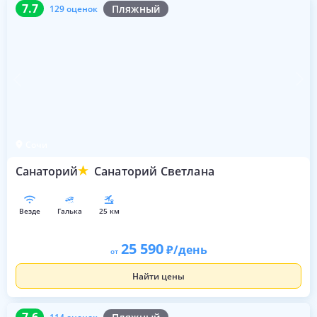
7.7
129 оценок
7.7
Пляжный
129 оценок
Сочи
Санаторий
Санаторий Светлана
везде
галька
25 км
25 590
/день
от
Найти цены
7.6
114 оценок