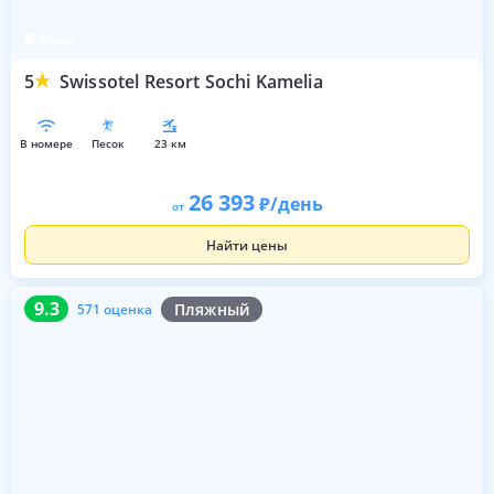
Сочи
5
Swissotel Resort Sochi Kamelia
в номере
песок
23 км
26 393
/день
от
Найти цены
9.3
571 оценка
9.3
Пляжный
571 оценка