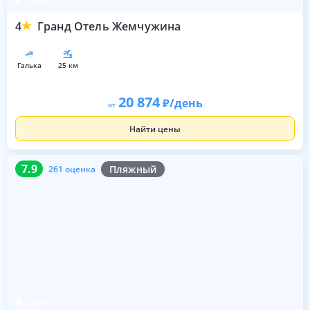
Сочи
4
Гранд Отель Жемчужина
галька
25 км
20 874
/день
от
Найти цены
7.9
261 оценка
7.9
Пляжный
261 оценка
Сочи