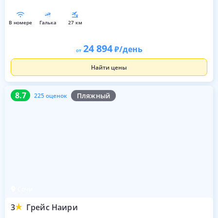
в номере
галька
27 км
24 894
/день
от
Найти цены
8.7
225 оценок
8.7
Пляжный
225 оценок
Сочи
3
Грейс Наири