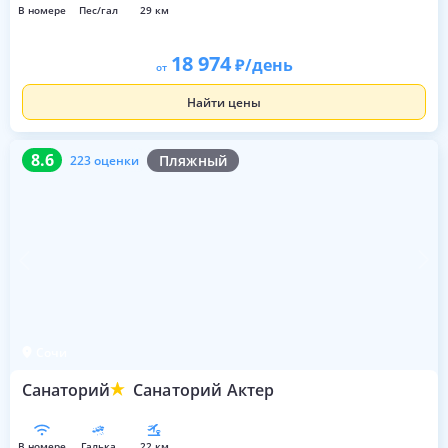
в номере
пес/гал
29 км
18 974
/день
от
Найти цены
8.6
223 оценки
8.6
Пляжный
223 оценки
Сочи
Санаторий
Санаторий Актер
в номере
галька
22 км