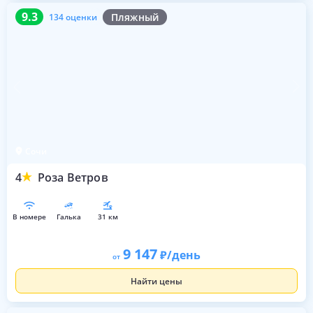
9.3
134 оценки
9.3
Пляжный
134 оценки
Сочи
4
Роза Ветров
в номере
галька
31 км
9 147
/день
от
Найти цены