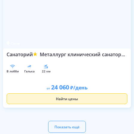
Сочи
Санаторий
Металлург клинический санаторий
в лобби
галька
22 км
24 060
/день
от
Найти цены
Показать ещё