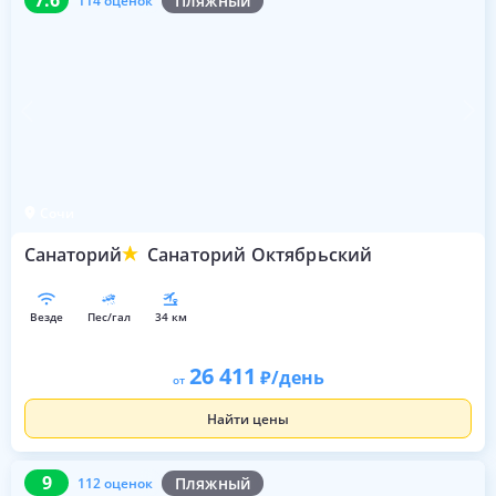
7.6
Пляжный
114 оценок
Сочи
Санаторий
Санаторий Октябрьский
везде
пес/гал
34 км
26 411
/день
от
Найти цены
9
112 оценок
9
Пляжный
112 оценок