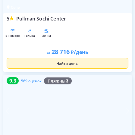
Сочи
5
Pullman Sochi Center
в номере
галька
30 км
28 716
/день
от
Найти цены
9.3
569 оценок
9.3
Пляжный
569 оценок