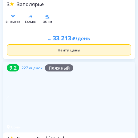
3
Заполярье
в номере
галька
35 км
33 213
/день
от
Найти цены
9.2
227 оценок
9.2
Пляжный
227 оценок
Сочи