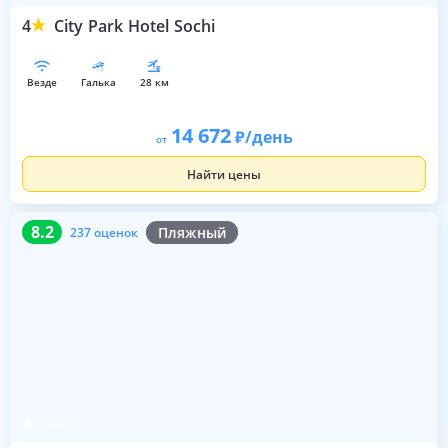
4
City Park Hotel Sochi
везде
галька
28 км
14 672
/день
от
Найти цены
8.2
237 оценок
8.2
Пляжный
237 оценок
Сочи