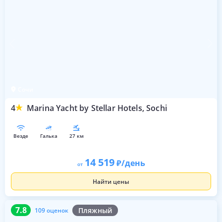
Сочи
4
Marina Yacht by Stellar Hotels, Sochi
везде
галька
27 км
14 519
/день
от
Найти цены
7.8
109 оценок
7.8
Пляжный
109 оценок