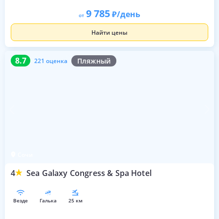
9 785
/день
от
Найти цены
8.7
221 оценка
8.7
Пляжный
221 оценка
Сочи
4
Sea Galaxy Congress & Spa Hotel
везде
галька
25 км