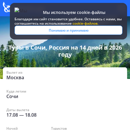
Мы используем cookie-файлы
Благодаря им сайт становится удобнее. Оставаясь c нами, вы
соглашаетесь на использование
cookie-файлов.
Все туры и путевки
/
Россия
/
в Сочи на 14 дней
Понимаю и принимаю
Туры в Сочи, Россия на 14 дней в 2026
году
Вылет из
Москва
Куда летим
Сочи
Даты вылета
17.08
—
18.08
Ночей
Туристов