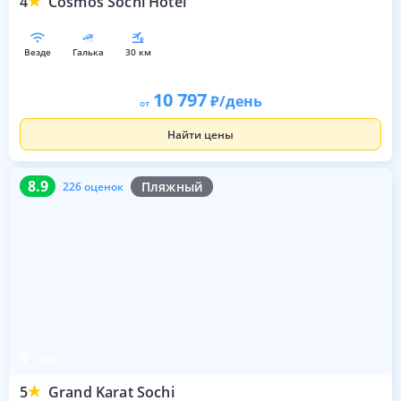
4
Cosmos Sochi Hotel
везде
галька
30 км
10 797
/день
от
Найти цены
8.9
226 оценок
8.9
Пляжный
226 оценок
Сочи
5
Grand Karat Sochi