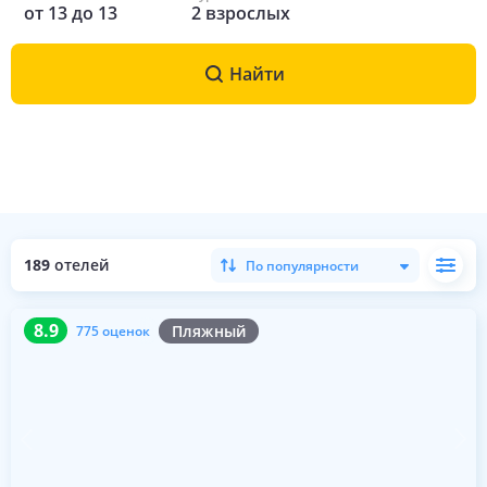
от
13
до
13
2
взрослых
Найти
189
отелей
По популярности
8.9
775 оценок
8.9
Пляжный
775 оценок