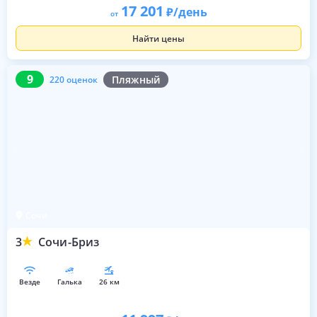
17 201
/день
от
Найти цены
9
220 оценок
9
Пляжный
220 оценок
Сочи
3
Сочи-Бриз
везде
галька
26 км