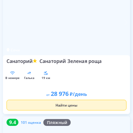
Сочи
Санаторий
Санаторий Зеленая роща
в номере
галька
19 км
28 976
/день
от
Найти цены
9.4
101 оценка
9.4
Пляжный
101 оценка