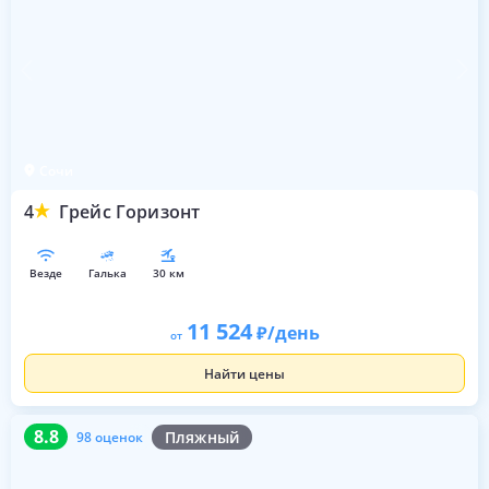
Сочи
4
Грейс Горизонт
везде
галька
30 км
11 524
/день
от
Найти цены
8.8
98 оценок
8.8
Пляжный
98 оценок