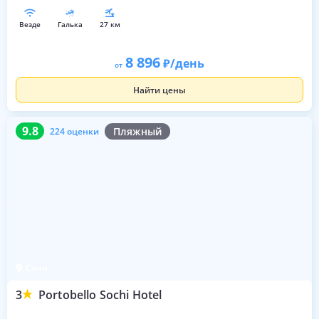
везде
галька
27 км
8 896
/день
от
Найти цены
9.8
224 оценки
9.8
Пляжный
224 оценки
Сочи
3
Portobello Sochi Hotel