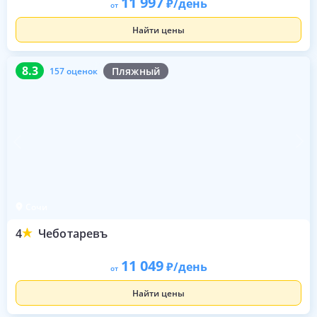
11 997
/день
от
Найти цены
8.3
157 оценок
8.3
Пляжный
157 оценок
Сочи
4
Чеботаревъ
11 049
/день
от
Найти цены