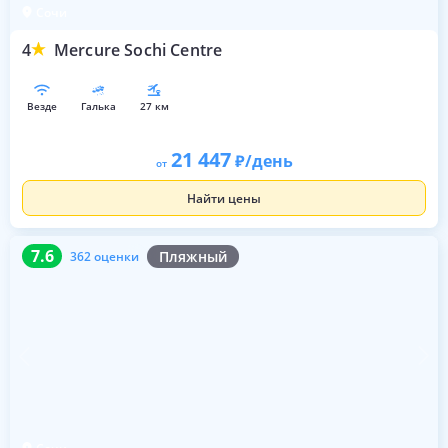
Сочи
4
Mercure Sochi Centre
везде
галька
27 км
21 447
/день
от
Найти цены
7.6
362 оценки
7.6
Пляжный
362 оценки