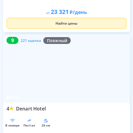
23 321
/день
от
Найти цены
9
221 оценка
9
Пляжный
221 оценка
Сочи
4
Denart Hotel
в номере
пес/гал
28 км