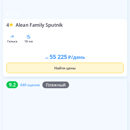
Сочи
4
Alean Family Sputnik
галька
18 км
55 225
/день
от
Найти цены
9.2
640 оценок
9.2
Пляжный
640 оценок