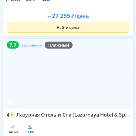
27 255
/день
от
Найти цены
7.7
222 оценки
7.7
Пляжный
222 оценки
Сочи
4
Лазурная Отель и Спа (Lazurnaya Hotel & Spa)
галька
21 км