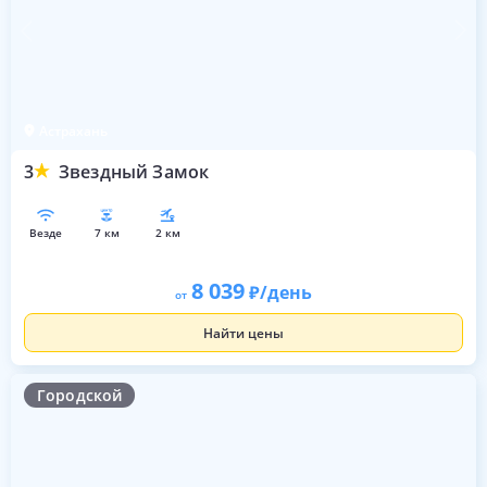
Астрахань
3
Звездный Замок
везде
7 км
2 км
8 039
/день
от
Найти цены
Городской