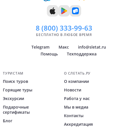
11 дней
Уфа
12 дней
Архангельск
Показать
Показать
всё
всё
8 (800)
333-99-63
БЕСПЛАТНО В ЛЮБОЕ ВРЕМЯ
Telegram
Макс
info@sletat.ru
Помощь
Техподдержка
Навигация по сайту
ТУРИСТАМ
О СЛЕТАТЬ.РУ
Поиск туров
О компании
Горящие туры
Новости
Экскурсии
Работа у нас
Подарочные
Мы в медиа
сертификаты
Контакты
Блог
Аккредитация