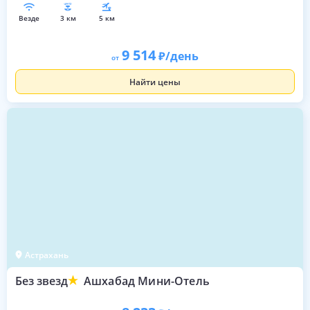
везде
3 км
5 км
9 514
/день
от
Найти цены
Астрахань
Без звезд
Ашхабад Мини-Отель