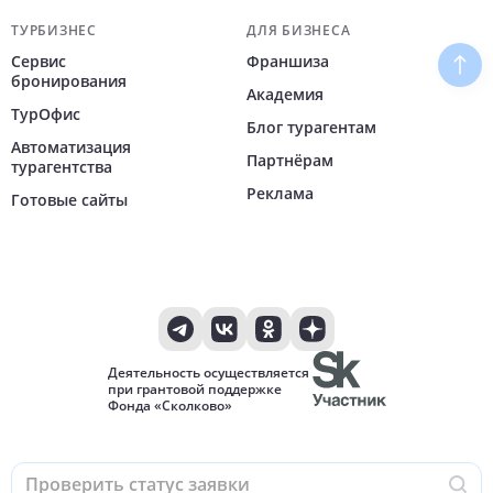
ТУРБИЗНЕС
ДЛЯ БИЗНЕСА
Сервис
Франшиза
Наве
бронирования
Академия
ТурОфис
Блог турагентам
Автоматизация
Партнёрам
турагентства
Реклама
Готовые сайты
Деятельность осуществляется
при грантовой поддержке
Фонда «Сколково»