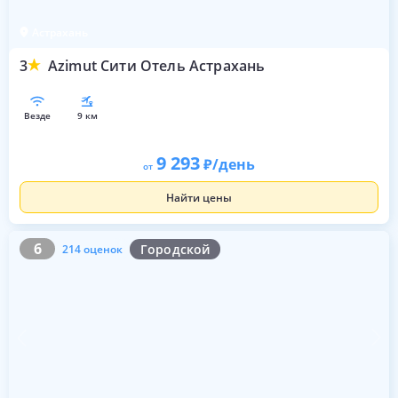
Астрахань
3
Azimut Сити Отель Астрахань
везде
9 км
9 293
/день
от
Найти цены
6
214 оценок
6
Городской
214 оценок