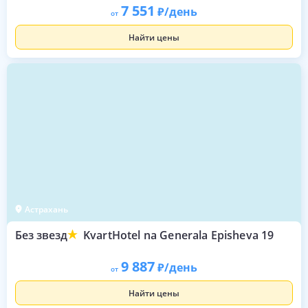
7 551
/день
от
Найти цены
Астрахань
Без звезд
KvartHotel na Generala Episheva 19
9 887
/день
от
Найти цены