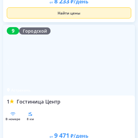
8 233
/день
от
Найти цены
9
9
Городской
Астрахань
1
Гостиница Центр
в номере
8 км
9 471
/день
от