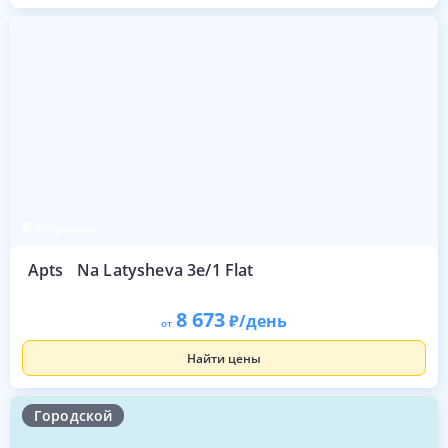
Астрахань
Apts
Na Latysheva 3e/1 Flat
8 673
/день
от
Найти цены
Городской