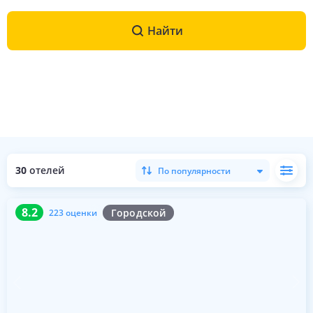
Найти
30
отелей
По популярности
8.2
223 оценки
8.2
Городской
223 оценки