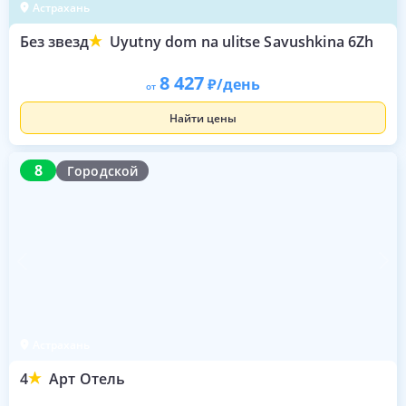
Астрахань
Без звезд
Uyutny dom na ulitse Savushkina 6Zh
8 427
/день
от
Найти цены
8
8
Городской
Астрахань
4
Арт Отель