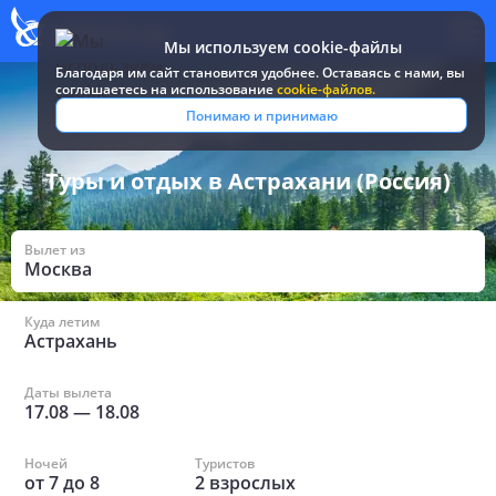
Мы используем cookie-файлы
Благодаря им сайт становится удобнее. Оставаясь c нами, вы
соглашаетесь на использование
cookie-файлов.
Все туры и путевки
/
Россия
/
в Астрахани
Понимаю и принимаю
Туры и отдых в Астрахани (Россия)
Вылет из
Москва
Куда летим
Астрахань
Даты вылета
17.08
—
18.08
Ночей
Туристов
от
7
до
8
2
взрослых