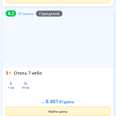
8.2
47 оценок
8.2
Городской
47 оценок
Астрахань
3
Отель 7 небо
1 км
10 км
8 401
/день
от
Найти цены