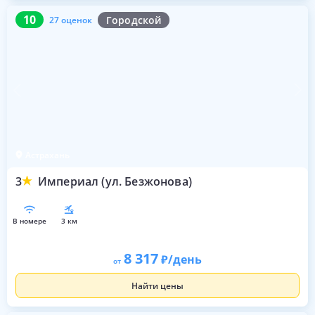
10
27 оценок
10
Городской
27 оценок
Астрахань
3
Империал (ул. Безжонова)
в номере
3 км
8 317
/день
от
Найти цены