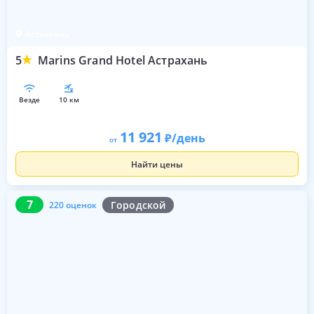
Астрахань
5
Marins Grand Hotel Астрахань
везде
10 км
11 921
/день
от
Найти цены
7
220 оценок
7
Городской
220 оценок