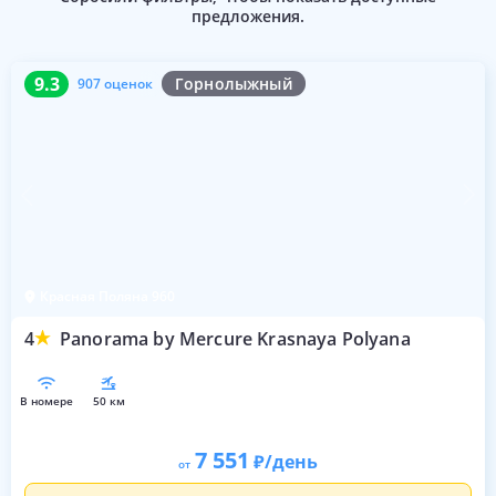
предложения.
9.3
907 оценок
9.3
Горнолыжный
907 оценок
Красная Поляна 960
4
Panorama by Mercure Krasnaya Polyana
в номере
50 км
7 551
/день
от