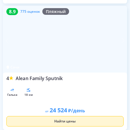
8.9
775 оценок
8.9
Пляжный
775 оценок
Сочи
4
Alean Family Sputnik
галька
18 км
24 524
/день
от
Найти цены