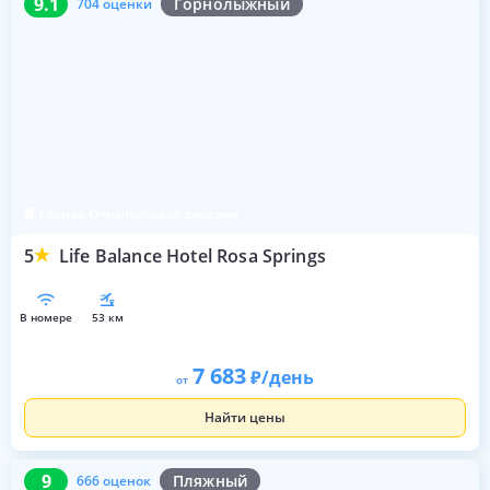
9.1
Горнолыжный
704 оценки
Горная Олимпийская деревня
5
Life Balance Hotel Rosa Springs
в номере
53 км
7 683
/день
от
Найти цены
9
666 оценок
9
Пляжный
666 оценок