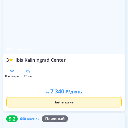
Калининград
3
Ibis Kaliningrad Center
в номере
23 км
7 340
/день
от
Найти цены
9.2
640 оценок
9.2
Пляжный
640 оценок