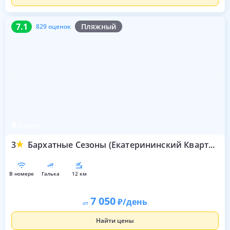
7.1
829 оценок
7.1
Пляжный
829 оценок
Сириус
3
Бархатные Сезоны (Екатерининский Квартал)
в номере
галька
12 км
7 050
/день
от
Найти цены