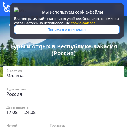
Мы используем cookie-файлы
Благодаря им сайт становится удобнее. Оставаясь c нами, вы
соглашаетесь на использование
cookie-файлов.
Все туры и путевки
/
Россия
/
в Республике Хакасия
Понимаю и принимаю
Туры и отдых в Республике Хакасия
(Россия)
Вылет из
Москва
Куда летим
Россия
Даты вылета
17.08
—
24.08
Ночей
Туристов