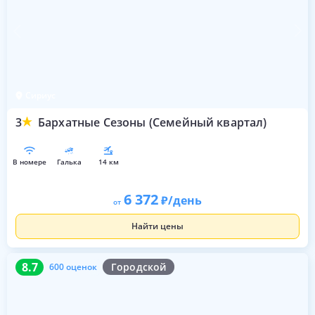
Сириус
3
Бархатные Сезоны (Семейный квартал)
в номере
галька
14 км
6 372
/день
от
Найти цены
8.7
600 оценок
8.7
Городской
600 оценок