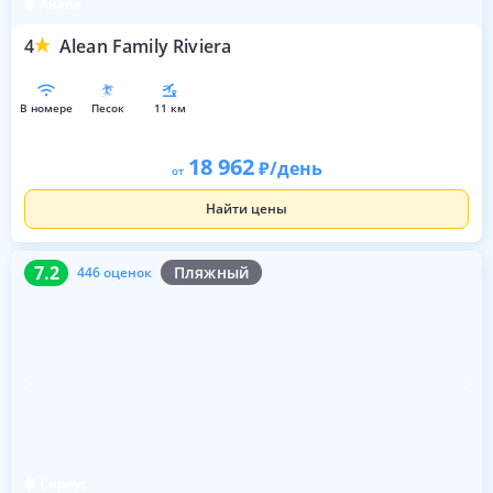
Анапа
4
Alean Family Riviera
в номере
песок
11 км
18 962
/день
от
Найти цены
7.2
446 оценок
7.2
Пляжный
446 оценок
Сириус