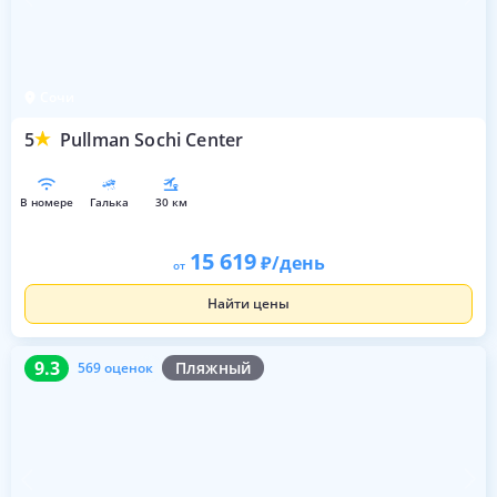
Сочи
5
Pullman Sochi Center
в номере
галька
30 км
15 619
/день
от
Найти цены
9.3
569 оценок
9.3
Пляжный
569 оценок