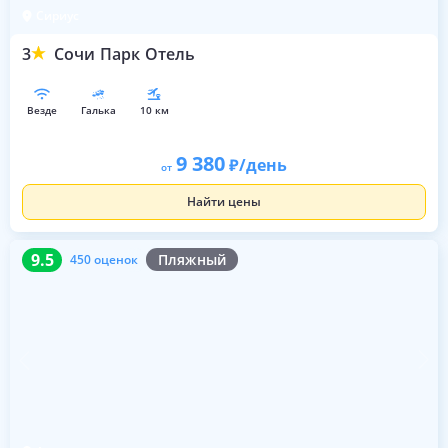
Сириус
3
Сочи Парк Отель
везде
галька
10 км
9 380
/день
от
Найти цены
9.5
450 оценок
9.5
Пляжный
450 оценок