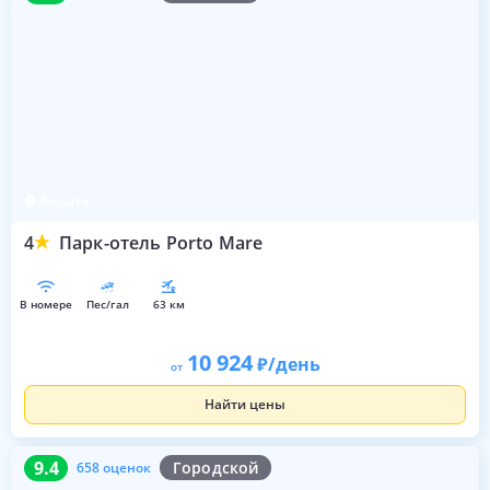
Алушта
4
Парк-отель Porto Mare
в номере
пес/гал
63 км
10 924
/день
от
Найти цены
9.4
658 оценок
9.4
Городской
658 оценок