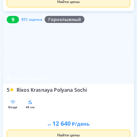
Найти цены
9
851 оценка
9
Горнолыжный
851 оценка
Красная Поляна 960
5
Rixos Krasnaya Polyana Sochi
везде
48 км
12 640
/день
от
Найти цены