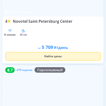
Санкт-Петербург
4
Novotel Saint Petersburg Center
в номере
20 км
5 709
/день
от
Найти цены
8.7
479 оценок
8.7
Горнолыжный
479 оценок