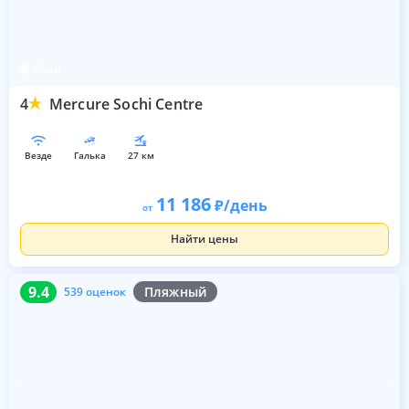
Сочи
4
Mercure Sochi Centre
везде
галька
27 км
11 186
/день
от
Найти цены
9.4
539 оценок
9.4
Пляжный
539 оценок