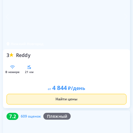
Нижний Новгород
3
Reddy
в номере
21 км
4 844
/день
от
Найти цены
7.2
609 оценок
7.2
Пляжный
609 оценок