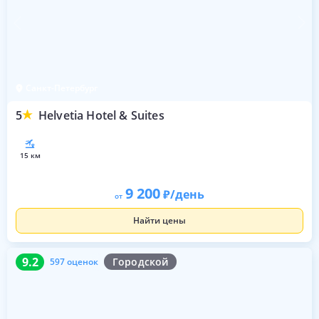
Санкт-Петербург
5
Helvetia Hotel & Suites
15 км
9 200
/день
от
Найти цены
9.2
597 оценок
9.2
Городской
597 оценок