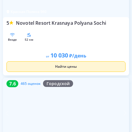
Красная Поляна 960
5
Novotel Resort Krasnaya Polyana Sochi
везде
52 км
10 030
/день
от
Найти цены
7.6
465 оценок
7.6
Городской
465 оценок