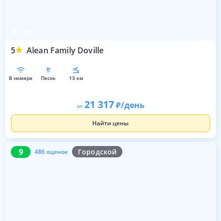
Анапа
5
Alean Family Doville
в номере
песок
13 км
21 317
/день
от
Найти цены
9
486 оценок
9
Городской
486 оценок