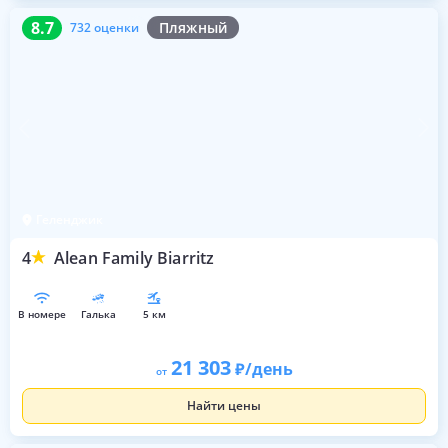
8.7
732 оценки
8.7
Пляжный
732 оценки
Геленджик
4
Alean Family Biarritz
в номере
галька
5 км
21 303
/день
от
Найти цены