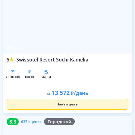
Сочи
5
Swissotel Resort Sochi Kamelia
в номере
песок
23 км
13 572
/день
от
Найти цены
8.3
637 оценок
8.3
Городской
637 оценок