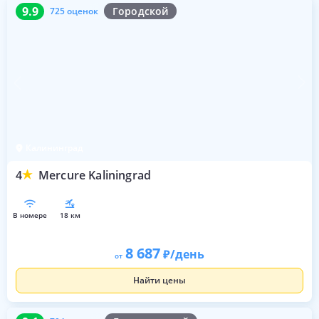
9.9
725 оценок
9.9
Городской
725 оценок
Калининград
4
Mercure Kaliningrad
в номере
18 км
8 687
/день
от
Найти цены
9.1
704 оценки